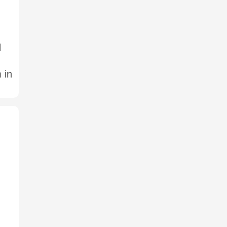
n
d
 in