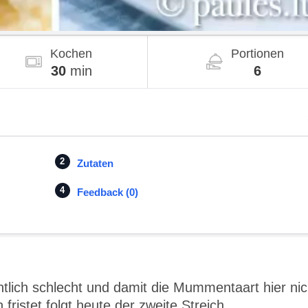
Kochen
Portionen
30
min
6
Zutaten
Feedback (0)
ntlich schlecht und damit die Mummentaart hier nic
fristet folgt heute der zweite Streich.