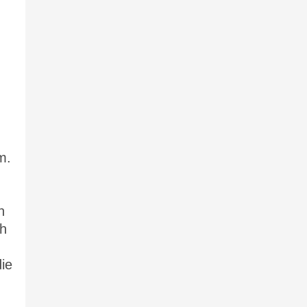
m.
h
ch
ie