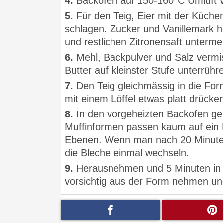
4.
Backofen auf 150-160°C Umluft v
5.
Für den Teig, Eier mit der Küch
schlagen. Zucker und Vanillemark h
und restlichen Zitronensaft unterm
6.
Mehl, Backpulver und Salz verm
Butter auf kleinster Stufe unterrüh
7.
Den Teig gleichmässig in die For
mit einem Löffel etwas platt drück
8.
In den vorgeheizten Backofen g
Muffinformen passen kaum auf ein B
Ebenen. Wenn man nach 20 Minuten 
die Bleche einmal wechseln.
9.
Herausnehmen und 5 Minuten in 
vorsichtig aus der Form nehmen un