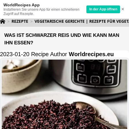
WorldRecipes App
×
In der App öffnen
Installieren Sie unsere App für einen schnelleren
Zugriff auf Rezepte.
REZEPTE
VEGETARISCHE GERICHTE | REZEPTE FÜR VEGET
WAS IST SCHWARZER REIS UND WIE KANN MAN
IHN ESSEN?
2023-01-20 Recipe Author
Worldrecipes.eu