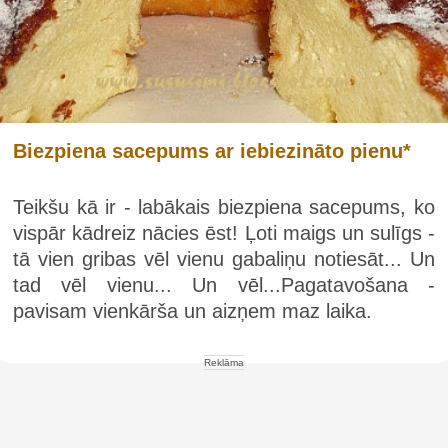
Biezpiena sacepums ar iebiezināto pienu*
Teikšu kā ir - labākais biezpiena sacepums, ko
vispār kādreiz nācies ēst! Ļoti maigs un sulīgs -
tā vien gribas vēl vienu gabaliņu notiesāt... Un
tad vēl vienu... Un vēl...Pagatavošana -
pavisam vienkārša un aizņem maz laika.
Reklāma