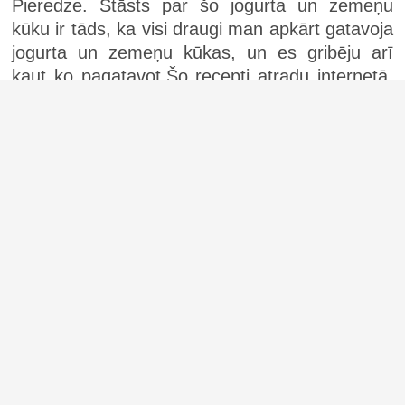
Pieredze. Stāsts par šo jogurta un zemeņu
kūku ir tāds, ka visi draugi man apkārt gatavoja
jogurta un zemeņu kūkas, un es gribēju arī
kaut ko pagatavot.Šo recepti atradu internetā,
un man patika tas, ka tā tiek gatavota nedaudz
savādāk, ar puto no ze...
(1)
Biezpiena plātsmaize ar cepamo pulveri (26