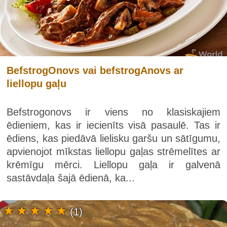
BefstrogOnovs vai befstrogAnovs ar
liellopu gaļu
Befstrogonovs ir viens no klasiskajiem
ēdieniem, kas ir iecienīts visā pasaulē. Tas ir
ēdiens, kas piedāvā lielisku garšu un sātīgumu,
apvienojot mīkstas liellopu gaļas strēmelītes ar
krēmīgu mērci. Liellopu gaļa ir galvenā
sastāvdaļa šajā ēdienā, ka...
(1)