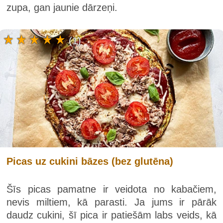
zupa, gan jaunie dārzeņi.
(1)
Picas uz cukini bāzes (bez glutēna)
Šīs picas pamatne ir veidota no kabačiem,
nevis miltiem, kā parasti. Ja jums ir pārāk
daudz cukini, šī pica ir patiešām labs veids, kā