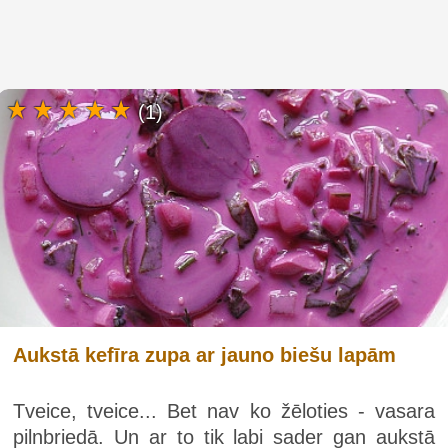
(1)
Aukstā kefīra zupa ar jauno biešu lapām
Tveice, tveice... Bet nav ko žēloties - vasara
pilnbriedā. Un ar to tik labi sader gan aukstā