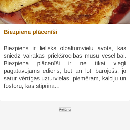
Biezpiena plācenīši
Biezpiens ir lielisks olbaltumvielu avots, kas
sniedz vairākas priekšrocības mūsu veselībai.
Biezpiena plācenīši ir ne tikai viegli
pagatavojams ēdiens, bet arī ļoti barojošs, jo
satur vērtīgas uzturvielas, piemēram, kalciju un
fosforu, kas stiprina...
Reklāma