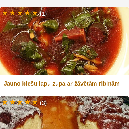
(1)
Jauno biešu lapu zupa ar žāvētām ribiņām
(3)