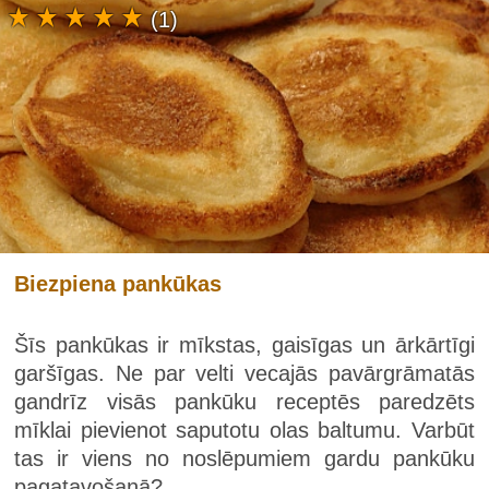
(1)
Biezpiena pankūkas
Šīs pankūkas ir mīkstas, gaisīgas un ārkārtīgi
garšīgas. Ne par velti vecajās pavārgrāmatās
gandrīz visās pankūku receptēs paredzēts
mīklai pievienot saputotu olas baltumu. Varbūt
tas ir viens no noslēpumiem gardu pankūku
pagatavošanā?