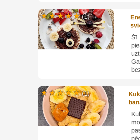
(1)
Ene
svi
Šī
pi
uz
Ga
bez
(1)
Kuk
ban
Ku
mo
pas
pē