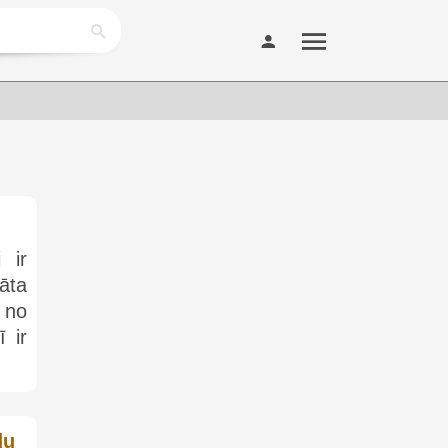
 ir
āta
 no
 ir
du