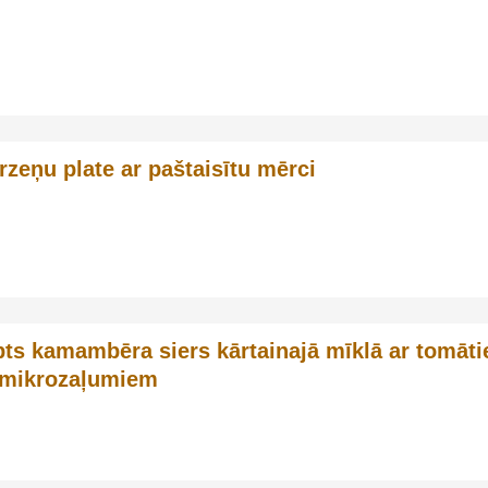
rzeņu plate ar paštaisītu mērci
ts kamambēra siers kārtainajā mīklā ar tomāt
 mikrozaļumiem