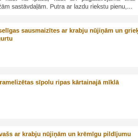
ām sastāvdaļām. Putra ar lazdu riekstu pienu,...
selīgas sausmaizītes ar krabju nūjiņām un grie
gurtu
ramelizētas sīpolu ripas kārtainajā mīklā
vašs ar krabju nūjiņām un krēmīgu pildījumu