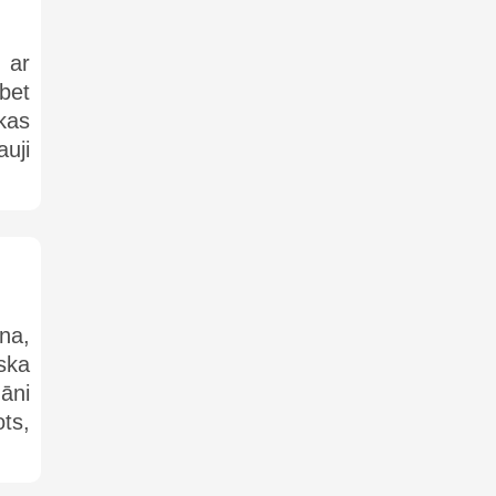
 ar
bet
kas
auji
na,
ska
āni
ots,