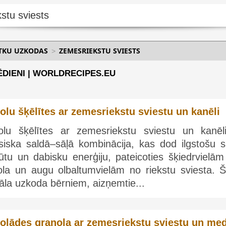
ĒTKU UZKODAS
ZEMESRIEKSTU SVIESTS
ĒDIENI | WORLDRECIPES.EU
olu šķēlītes ar zemesriekstu sviestu un kanēli
olu šķēlītes ar zemesriekstu sviestu un kanēli
asiska saldā–sāļā kombinācija, kas dod ilgstošu s
ūtu un dabisku enerģiju, pateicoties šķiedrvielām
ola un augu olbaltumvielām no riekstu sviesta. Šī
āla uzkoda bērniem, aizņemtie...
olādes granola ar zemesriekstu sviestu un me