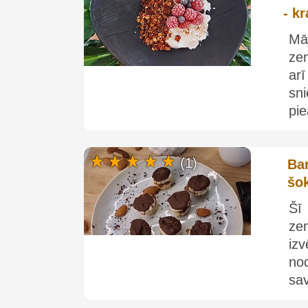
- k
Mā
ze
ar
sni
pie
(1)
Ba
šo
Šī
ze
iz
nod
sav