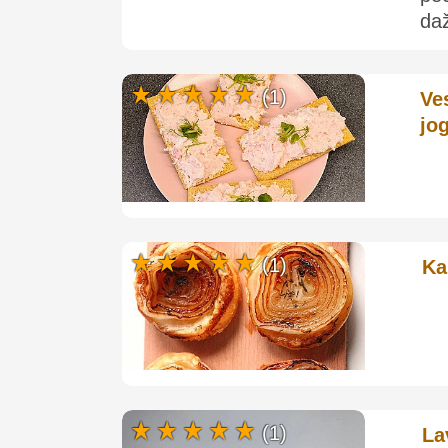
daž
(1)
Ve
jo
(1)
Ka
(1)
La