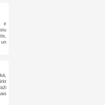
 ir
kstu
is,
 un
kā,
irkt
daži
ais