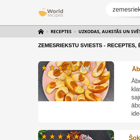
RECEPTES
UZKODAS, AUKSTĀS UN SV
ZEMESRIEKSTU SVIESTS - RECEPTES, 
(1)
Āb
Āb
kl
saj
āb
ide
(1)
Šok