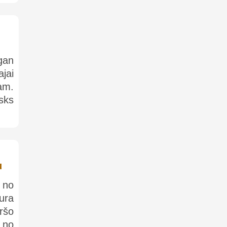
gan
jai
am.
sks
u
 no
ura
ršo
 no