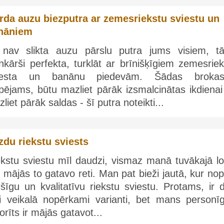
rda auzu biezputra ar zemesriekstu sviestu un
nāniem
 nav slikta auzu pārslu putra jums visiem, tā
nkārši perfekta, turklāt ar brīnišķīgiem zemesrie
iesta un banānu piedevām. Šādas brokast
pējams, būtu mazliet pārāk izsmalcinātas ikdienai
liet pārāk saldas - šī putra noteikti...
zdu riekstu sviests
ekstu sviestu mīl daudzi, vismaz manā tuvākajā lo
 mājās to gatavo reti. Man pat bieži jautā, kur nop
šīgu un kvalitatīvu riekstu sviestu. Protams, ir 
bi veikalā nopērkami varianti, bet mans personīg
orīts ir mājās gatavot...