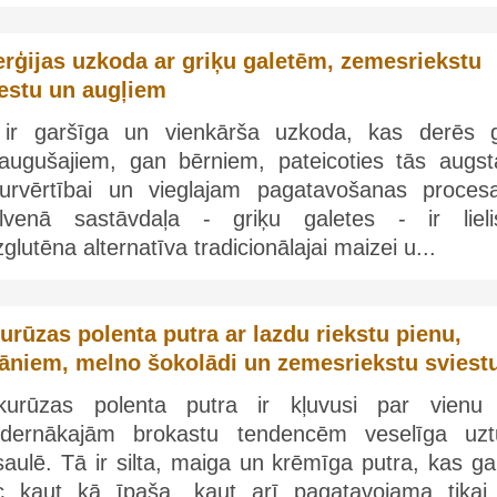
rģijas uzkoda ar griķu galetēm, zemesriekstu
estu un augļiem
 ir garšīga un vienkārša uzkoda, kas derēs 
eaugušajiem, gan bērniem, pateicoties tās augsta
turvērtībai un vieglajam pagatavošanas proces
lvenā sastāvdaļa - griķu galetes - ir lieli
glutēna alternatīva tradicionālajai maizei u...
urūzas polenta putra ar lazdu riekstu pienu,
āniem, melno šokolādi un zemesriekstu sviest
kurūzas polenta putra ir kļuvusi par vienu
dernākajām brokastu tendencēm veselīga uzt
aulē. Tā ir silta, maiga un krēmīga putra, kas ga
c kaut kā īpaša, kaut arī pagatavojama tikai