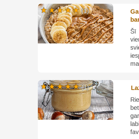
(1)
Ga
ba
Šī
vie
sv
ies
maz
(1)
La
Ri
bet
gar
la
fav