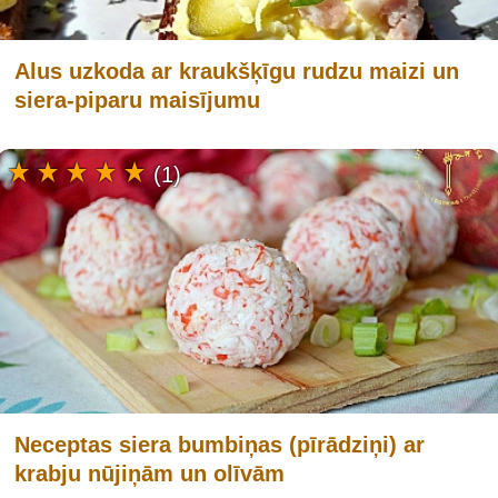
Alus uzkoda ar kraukšķīgu rudzu maizi un
siera-piparu maisījumu
(1)
Neceptas siera bumbiņas (pīrādziņi) ar
krabju nūjiņām un olīvām