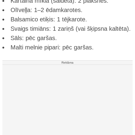
Kārtainā mīkla (saldēta): 2 plāksnes.
Olīveļļa: 1–2 ēdamkarotes.
Balsamico etiķis: 1 tējkarote.
Svaigs timiāns: 1 zariņš (vai šķipsna kaltēta).
Sāls: pēc garšas.
Malti melnie pipari: pēc garšas.
Reklāma