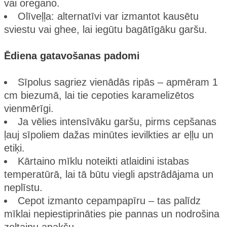
vai oregano.
Olīveļļa: alternatīvi var izmantot kausētu
sviestu vai ghee, lai iegūtu bagātīgāku garšu.
Ēdiena gatavošanas padomi
Sīpolus sagriez vienādās ripās – apmēram 1
cm biezumā, lai tie cepoties karamelizētos
vienmērīgi.
Ja vēlies intensīvāku garšu, pirms cepšanas
ļauj sīpoliem dažas minūtes ievilkties ar eļļu un
etiķi.
Kārtaino mīklu noteikti atlaidini istabas
temperatūrā, lai tā būtu viegli apstrādājama un
neplīstu.
Cepot izmanto cepampapīru – tas palīdz
mīklai nepiestiprināties pie pannas un nodrošina
zeltainu apakšu.