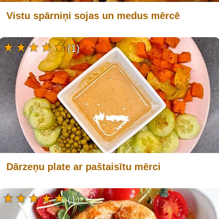
Vistu spārniņi sojas un medus mērcē
(1)
Dārzeņu plate ar paštaisītu mērci
(1)