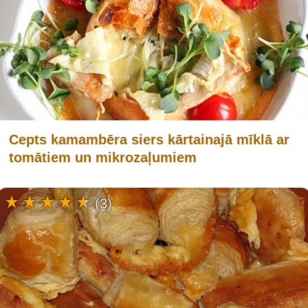
Cepts kamambēra siers kārtainajā mīklā ar
tomātiem un mikrozaļumiem
(3)