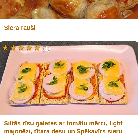
Siera rauši
(1)
Siltās rīsu galetes ar tomātu mērci, light
majonēzi, tītara desu un Spēkavīrs sieru