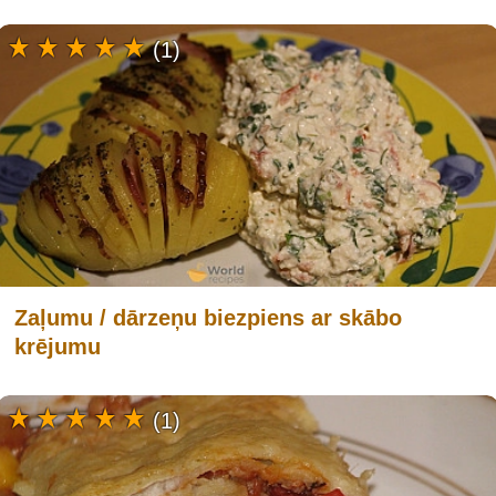
(1)
Zaļumu / dārzeņu biezpiens ar skābo
krējumu
(1)