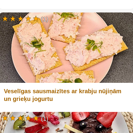
(1)
Veselīgas sausmaizītes ar krabju nūjiņām
un grieķu jogurtu
(1)