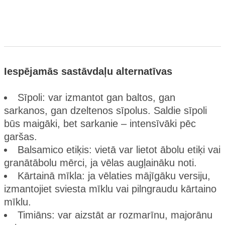
Iespējamās sastāvdaļu alternatīvas
Sīpoli: var izmantot gan baltos, gan
sarkanos, gan dzeltenos sīpolus. Saldie sīpoli
būs maigāki, bet sarkanie – intensīvāki pēc
garšas.
Balsamico etiķis: vietā var lietot ābolu etiķi vai
granātābolu mērci, ja vēlas augļaināku noti.
Kārtainā mīkla: ja vēlaties mājīgāku versiju,
izmantojiet sviesta mīklu vai pilngraudu kārtaino
mīklu.
Timiāns: var aizstāt ar rozmarīnu, majorānu