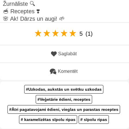
Žurnāliste 🔍
🥣 Receptes ❣️
🌸 Ak! Dārzs un augi! 🌱
5
(1)
Saglabāt
Komentēt
#Uzkodas, aukstās un svētku uzkodas
#Veģetārie ēdieni, receptes
#Ātri pagatavojami ēdieni, vieglas un parastas receptes
# karamelizētas sīpolu ripas
# sīpolu ripas