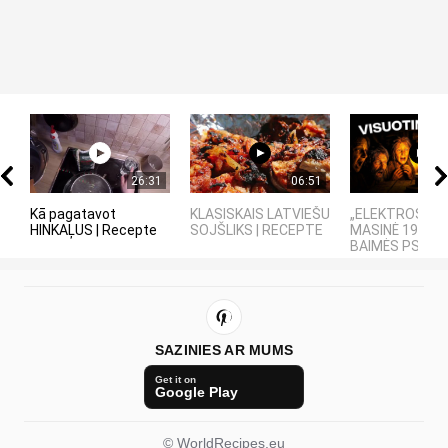
26:31
06:51
Kā pagatavot
KLASISKAIS LATVIEŠU
„ELEKTROS DIE
HINKAĻUS | Recepte
SOJŠLIKS | RECEPTE
MASINĖ 1910-
BAIMĖS PSICH
SAZINIES AR MUMS
Get it on
Google Play
© WorldRecipes.eu