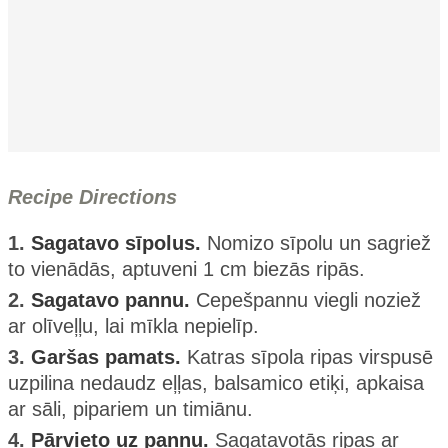
Recipe Directions
1.
Sagatavo sīpolus.
Nomizo sīpolu un sagriež
to vienādās, aptuveni 1 cm biezās ripās.
2.
Sagatavo pannu.
Cepešpannu viegli noziež
ar olīveļļu, lai mīkla nepielīp.
3.
Garšas pamats.
Katras sīpola ripas virspusē
uzpilina nedaudz eļļas, balsamico etiķi, apkaisa
ar sāli, pipariem un timiānu.
4.
Pārvieto uz pannu.
Sagatavotās ripas ar