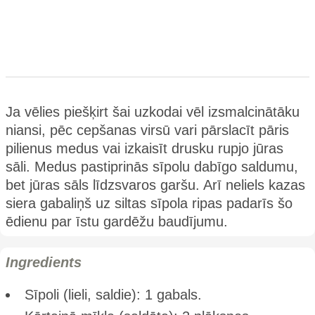
Ja vēlies piešķirt šai uzkodai vēl izsmalcinātāku
niansi, pēc cepšanas virsū vari pārslacīt pāris
pilienus medus vai izkaisīt drusku rupjo jūras
sāli. Medus pastiprinās sīpolu dabīgo saldumu,
bet jūras sāls līdzsvaros garšu. Arī neliels kazas
siera gabaliņš uz siltas sīpola ripas padarīs šo
ēdienu par īstu gardēžu baudījumu.
Ingredients
Sīpoli (lieli, saldie): 1 gabals.