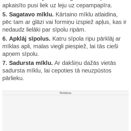
apkaisīto pusi liek uz leju uz cepampapīra.
5.
Sagatavo mīklu.
Kārtaino mīklu atlaidina,
pēc tam ar glāzi vai formiņu izspiež apļus, kas ir
nedaudz lielāki par sīpolu ripām.
6.
Apklāj sīpolus.
Katru sīpola ripu pārklāj ar
mīklas apli, malas viegli piespiež, lai tās cieši
apņem sīpolu.
7.
Sadursta mīklu.
Ar dakšiņu dažās vietās
sadursta mīklu, lai cepoties tā neuzpūstos
pārlieku.
Reklāma