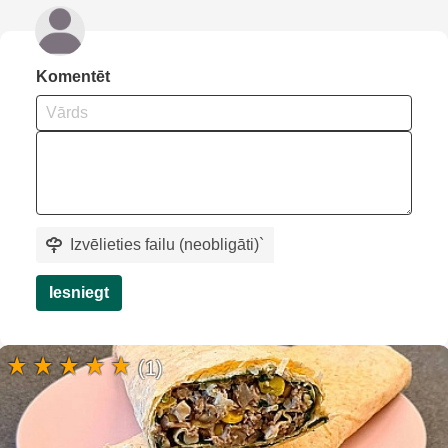
Komentēt
Izvēlieties failu (neobligāti)
`
Iesniegt
(1)