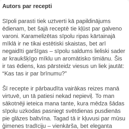
Autors par recepti
Sīpoli parasti tiek uztverti kā papildinājums
ēdienam, bet šajā receptē tie kļūst par galveno
varoni. Karamelizētas sīpolu ripas kārtainajā
mīklā ir ne tikai estētiski skaistas, bet arī
negaidīti garšīgas – sīpolu saldums lieliski sader
ar kraukšķīgo mīklu un aromātisko timiānu. Šis
ir tas ēdiens, kas pārsteidz viesus un liek jautāt:
“Kas tas ir par brīnumu?”
Šī recepte ir pārbaudīta vairākas reizes manā
virtuvē, un tā patiesi nekad nepieviļ. To man
sākotnēji ieteica mana tante, kura mēdza šādas
sīpolu uzkodas pasniegt svētdienas pusdienās
pie glāzes baltvīna. Tagad tā ir kļuvusi par mūsu
ģimenes tradīciju – vienkārša, bet eleganta