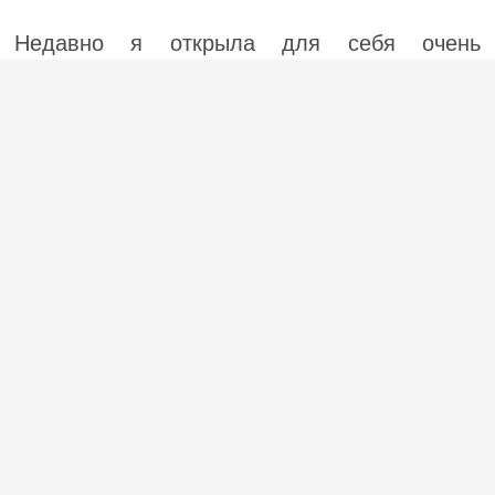
Недавно я открыла для себя очень
полезный и натуральный продукт —
овсяные отруби. Другими словами, это
шелуха, которая остается после помола
зерна. Овсяные отруби содержат много
питательных веществ – магний, железо,
фолиевую кислоту. Они укрепляют им...
(2)