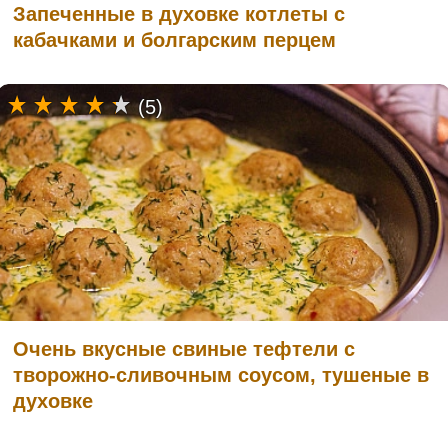
Запеченные в духовке котлеты с
кабачками и болгарским перцем
(5)
Очень вкусные свиные тефтели с
творожно-сливочным соусом, тушеные в
духовке