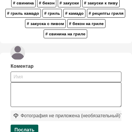
# свинина
# бекон
# закуски
# закуски к пиву
# гриль камадо
# гриль
# камадо
# рецепты гриля
# закуска с пивом
# бекон на гриле
# свинина на гриле
Коментар
Фотография не приложена (необязательный)
`
Послать