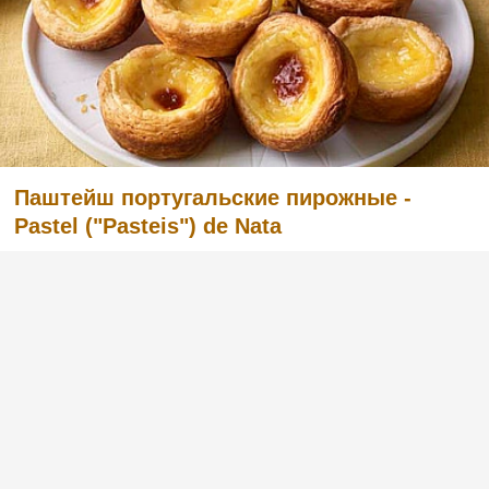
Паштейш португальские пирожные -
Pastel ("Pasteis") de Nata
Решила поделиться своим уже несколько
забытым рецептом португальской кухни. Я
узнала об этом от девушки, когда мне
пришлось ненадолго пожить в
Португалии.Всем, наверное, известно, что в
Португалии много блюд из трески, но очень
популярна там паштель...