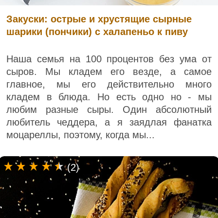
Закуски: острые и хрустящие сырные
шарики (пончики) с халапеньо к пиву
Наша семья на 100 процентов без ума от
сыров. Мы кладем его везде, а самое
главное, мы его действительно много
кладем в блюда. Но есть одно но - мы
любим разные сыры. Один абсолютный
любитель чеддера, а я заядлая фанатка
моцареллы, поэтому, когда мы...
(2)