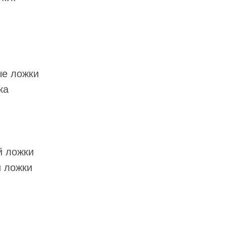
ые ложки
ка
й ложки
й ложки