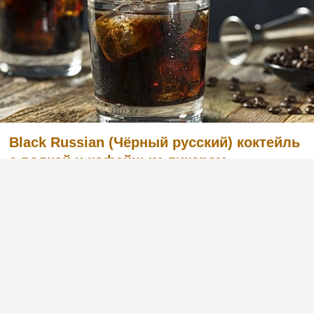
Black Russian (Чёрный русский) коктейль
с водкой и кофейным ликером
Легкий в приготовлении, но в то же время
очень вкусный коктейль с английским
названием Black Russian «Чёрный русский».
Готовится из водки и кофейного ликера.
Попробуйте и вы, этот рецепт вас не
разочарует. :)