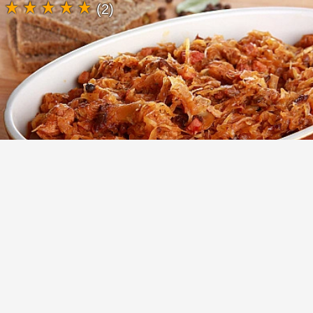
(2)
Польский бигос (Bigos staropolski) -
тушеная капуста с мясом
Так что сегодняшнее блюдо - бигос (Bigos
staropolski). Подобных онлайн-рецептов
бигосо можно найти столько же, сколько
хозяйок в Польше. Но процесс примерно
такой же ...Основные инструкции:Настоящий