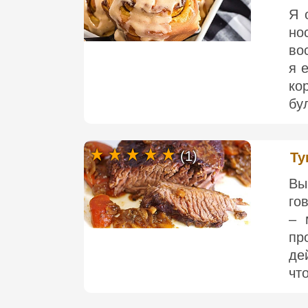
Я 
но
во
я 
ко
бул
(1)
Ту
Вы
го
– 
пр
де
что