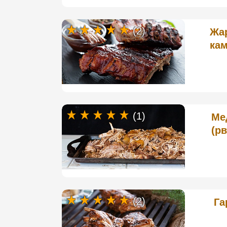
(2)
Жа
кам
(1)
Ме
(р
(2)
Га