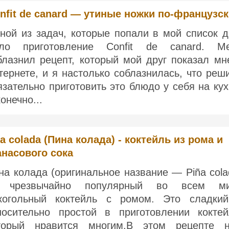
nfit de canard — утиные ножки по-французс
ной из задач, которые попали в мой список д
ло приготовление Confit de canard. М
блазнил рецепт, который мой друг показал мн
тернете, и я настолько соблазнилась, что реш
язательно приготовить это блюдо у себя на кух
онечно...
a colada (Пина колада) - коктейль из рома и
анасового сока
на колада (оригинальное название — Piña cola
чрезвычайно популярный во всем ми
когольный коктейль с ромом. Это сладки
носительно простой в приготовлении коктей
торый нравится многим.В этом рецепте 