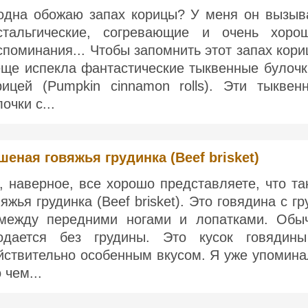
одна обожаю запах корицы? У меня он вызыв
стальгические, согревающие и очень хоро
споминания... Чтобы запомнить этот запах кори
еще испекла фантастические тыквенные булочк
рицей (Pumpkin cinnamon rolls). Эти тыквен
очки с...
шеная говяжья грудинка (Beef brisket)
, наверное, все хорошо представляете, что та
вяжья грудинка (Beef brisket). Это говядина с гр
между передними ногами и лопатками. Обы
одается без грудины. Это кусок говядин
йствительно особенным вкусом. Я уже упомина
 чем...