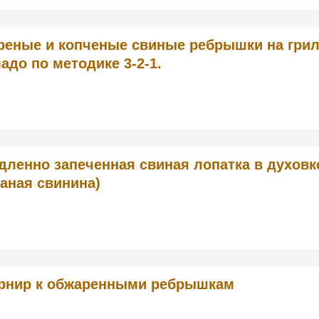
реные и копченые свиные ребрышки на гри
адо по методике 3-2-1.
дленно запеченная свиная лопатка в духовк
ваная свинина)
рнир к обжаренными ребрышкам