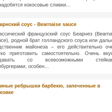
надобятся кокосовые сливки...
арнский соус - Bearnaise sauce
ассический французский соус Беарнез (Bearna
uce), родной брат голландского соуса или даль
дственник майонеза – его действительно оч
гко приготовить самостоятельно. Очень вку
одавать со всевозможными стейкам
мбургерами, особен...
иные ребрышки барбекю, запеченные в
ховке