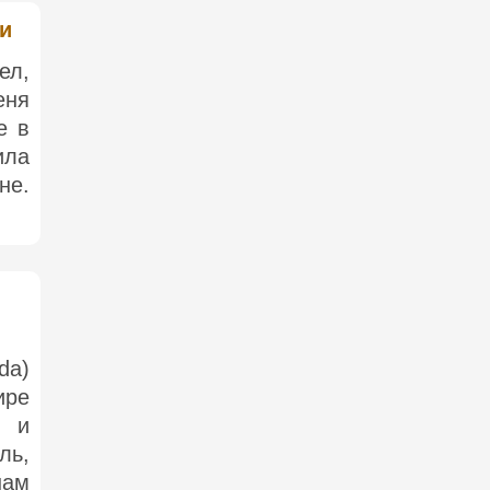
ки
ел,
еня
е в
ила
не.
da)
ре
й и
ль,
нам