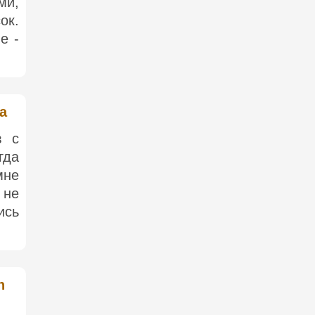
ми,
ок.
е -
a
в с
гда
мне
 не
ись
n