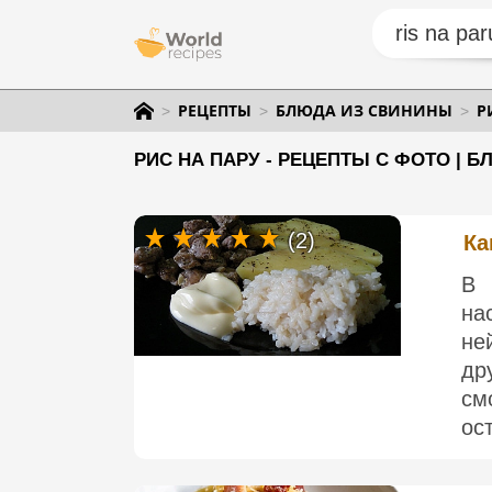
РЕЦЕПТЫ
БЛЮДА ИЗ СВИНИНЫ
Р
РИС НА ПАРУ - РЕЦЕПТЫ С ФОТО | 
(2)
Ка
В 
на
не
др
см
ос