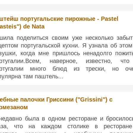
штейш португальские пирожные - Pastel
asteis") de Nata
шила поделиться своим уже несколько забы
цептом португальской кухни. Я узнала об этом
вушки, когда мне пришлось ненадолго пожит
ртугалии.Всем, наверное, известно, чт
ртугалии много блюд из трески, но оч
пулярна там паштель...
ебные палочки Гриссини ("Grissini") с
рмезаном
недавно была в одном ресторане и бросилос
аза, что на каждом столике в ресторан