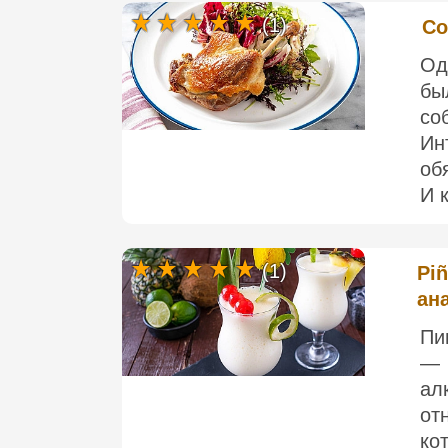
(1)
Co
Од
бы
со
Ин
об
И к
(1)
Piñ
ан
Пи
— 
ал
от
ко