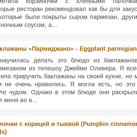
метила корзиночки с хлебными палочка
торые ресторан рекомендовал как бы для закус
которые были покрыты сыром пармезан, други
сночным соусом, а...
клажаны «Пармиджано» - Eggplant parmigian
научилась делать это блюдо из баклажано
рмезаном из телешоу Джейми Оливера. Я все
тела приручить баклажаны на своей кухне, но 
и не очень нравились. Я могла есть, но это
ло чудом. Однако в этом блюде они раскрыл
я меня во в...
лочки с корицей и тыквой (Pumpkin cinnamo
ls)