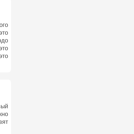
ого
это
юдо
это
это
вый
жно
вят