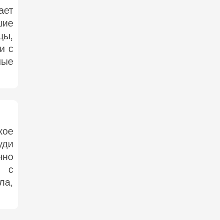
ает
шие
цы,
и с
ные
кое
уди
чно
ы с
ла,