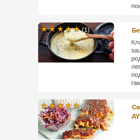
по
(1)
Бе
Кл
sa
ро
ле
п
га
(2)
Св
ду