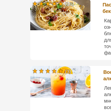
(13)
Пас
бе
Ка
оз
бл
дл
то
фа
(3)
Во
ал
Ле
ал
мн
все