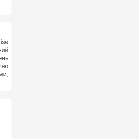
ise
ний
ень
сно
и,