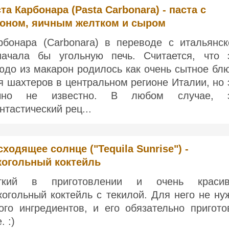
та Карбонара (Pasta Carbonara) - паста с
коном, яичным желтком и сыром
рбонара (Carbonara) в переводе с итальянск
начала бы угольную печь. Считается, что 
юдо из макарон родилось как очень сытное бл
я шахтеров в центральном регионе Италии, но 
чно не известно. В любом случае, 
нтастический рец...
сходящее солнце ("Tequila Sunrise") -
когольный коктейль
гкий в приготовлении и очень краси
когольный коктейль с текилой. Для него не ну
ого ингредиентов, и его обязательно пригото
. :)