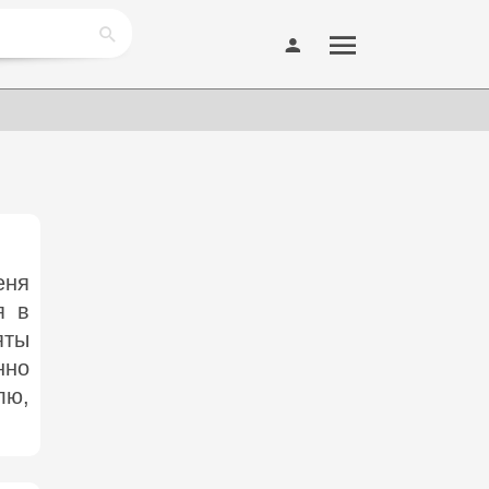
еня
я в
яты
нно
лю,