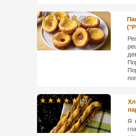
(2)
Па
("P
Ре
ре
де
По
По
по
(2)
Хл
па
Я 
гл