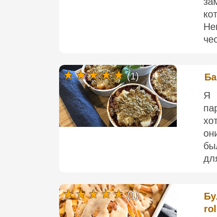
за
ко
Не
че
(1)
Ба
Я 
па
хо
он
бы
дл
(1)
Бу
rol