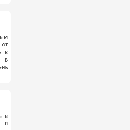
тым
 от
ь в
о в
ень
ь в
е я