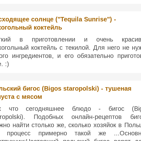
сходящее солнце ("Tequila Sunrise") -
когольный коктейль
гкий в приготовлении и очень краси
когольный коктейль с текилой. Для него не ну
ого ингредиентов, и его обязательно пригото
. :)
льский бигос (Bigos staropolski) - тушеная
пуста с мясом
к что сегодняшнее блюдо - бигос (Bi
aropolski). Подобных онлайн-рецептов биг
жно найти столько же, сколько хозяйок в Поль
 процесс примерно такой же ...Основ