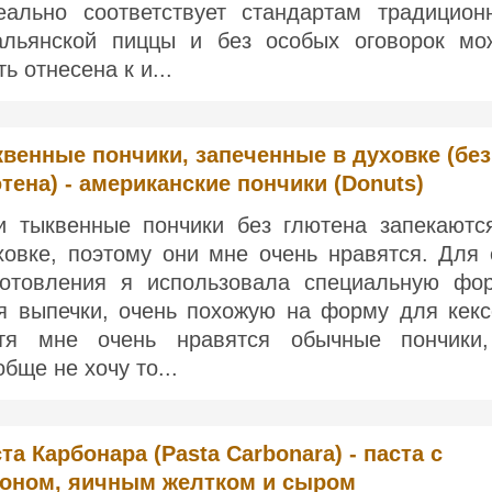
еально соответствует стандартам традицион
альянской пиццы и без особых оговорок мо
ь отнесена к и...
венные пончики, запеченные в духовке (без
тена) - американские пончики (Donuts)
и тыквенные пончики без глютена запекаютс
ховке, поэтому они мне очень нравятся. Для 
готовления я использовала специальную фо
я выпечки, очень похожую на форму для кекс
тя мне очень нравятся обычные пончики
обще не хочу то...
та Карбонара (Pasta Carbonara) - паста с
коном, яичным желтком и сыром