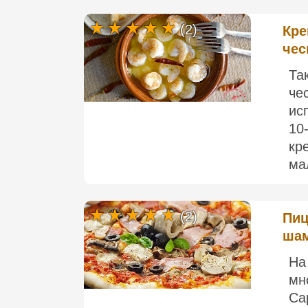
(2)
Кре
чес
Та
че
ис
10
кр
ма
(2)
Пиц
шам
На
мн
Ca