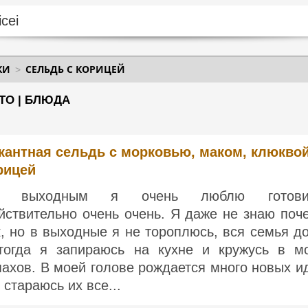
КИ
СЕЛЬДЬ С КОРИЦЕЙ
ТО | БЛЮДА
кантная сельдь с морковью, маком, клюквой
рицей
о выходным я очень люблю готовит
йствительно очень очень. Я даже не знаю поч
к, но в выходные я не тороплюсь, вся семья д
тогда я запираюсь на кухне и кружусь в м
пахов. В моей голове рождается много новых и
 стараюсь их все...