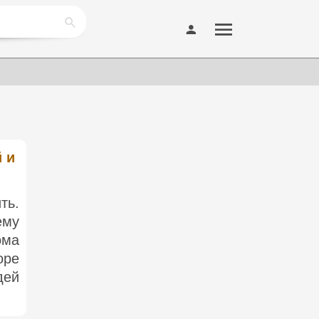
 и
ь.
ему
ома
оре
дей