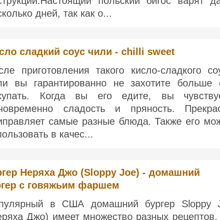
струкции:Настоящий польский бигос варят д
колько дней, так как о...
сло сладкий соус чили - chilli sweet
сле приготовления такого кисло-сладкого со
ли вы гарантированно не захотите больше 
купать. Когда вы его едите, вы чувству
новременно сладость и пряность. Прекра
иправляет самые разные блюда. Также его мо
пользовать в качес...
гер Неряха Джо (Sloppy Joe) - домашний
ргер с говяжьим фаршем
пулярный в США домашний бургер Sloppy 
еряха Джо) имеет множество разных рецептов.