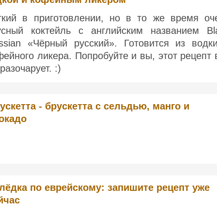
гкий в приготовлении, но в то же время оч
усный коктейль с английским названием Bl
ssian «Чёрный русский». Готовится из водк
фейного ликера. Попробуйте и вы, этот рецепт 
разочарует. :)
ускетта - брускетта с сельдью, манго и
окадо
лёдка по еврейскому: запишите рецепт уже
йчас