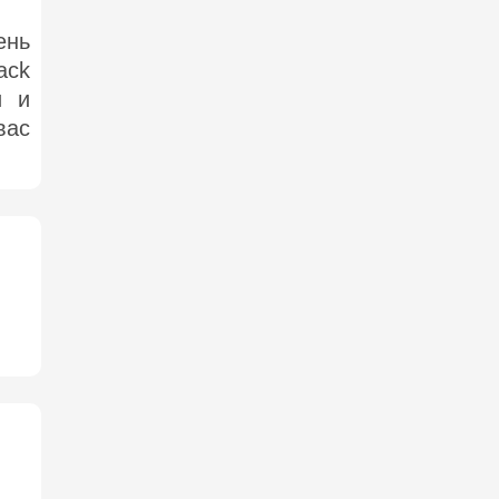
ень
ack
и и
вас