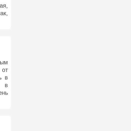
ая,
ак,
тым
 от
ь в
о в
ень