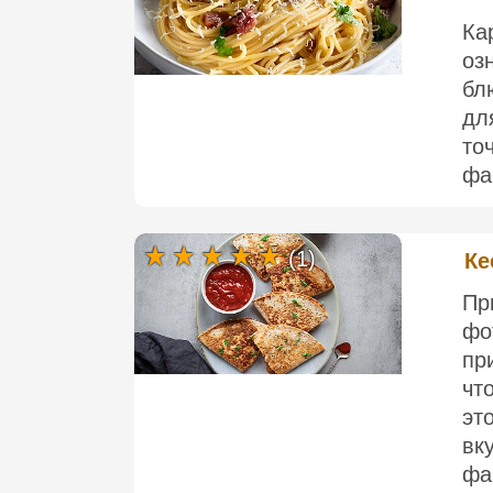
Ка
оз
бл
дл
то
фа
(1)
Ке
П
ф
пр
чт
э
вк
фа