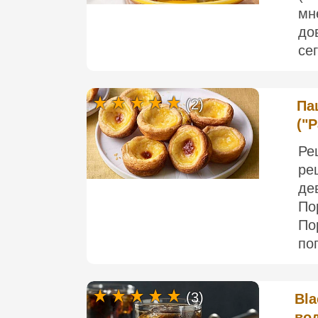
мн
до
се
(2)
Па
("P
Ре
ре
де
По
По
по
(3)
Bla
во