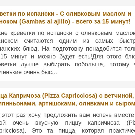
ветки по испански - С оливковым маслом и
ноком (Gambas al ajillo) - всего за 15 минут!
кие креветки по испански с оливковым масло
сноком считаются одним из самых быст
панских блюд. На подготовку понадобится тол
-15 минут и можно будет есть!Для этого бл
еветки лучше выбирать побольше, потому 
ленькие очень быс...
ца Капричоза (Pizza Capricciosa) с ветчиной,
пиньонами, артишоками, оливками и сыро
 этот раз хочу предложить вам испечь вместе
ой очень вкусную пиццу капричиоза (Pi
pricciosa). Это та пицца, которая практиче