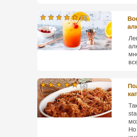
(3)
Во
ал
Ле
ал
мн
все
(2)
По
ка
Та
st
мо
Но