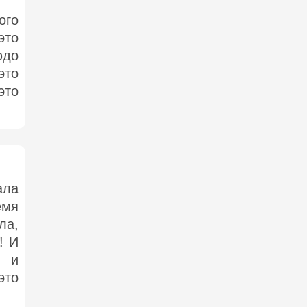
ого
это
юдо
это
это
ла
мя
ла,
! И
 и
это