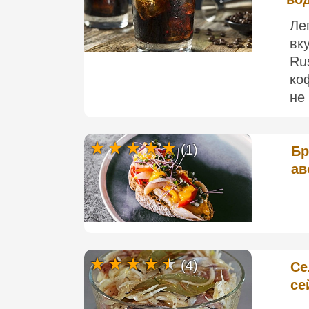
Ле
вк
Ru
ко
не 
(1)
Бр
ав
(4)
Cе
се