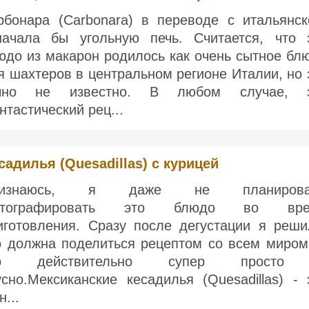
рбонара (Carbonara) в переводе с итальянск
начала бы угольную печь. Считается, что 
юдо из макарон родилось как очень сытное бл
я шахтеров в центральном регионе Италии, но 
чно не известно. В любом случае, 
нтастический рец...
садилья (Quesadillas) с курицей
ризнаюсь, я даже не планирова
отографировать это блюдо во вре
иготовления. Сразу после дегустации я реши
о должна поделиться рецептом со всем миром
то действительно супер просто
усно.Мексиканские кесадилья (Quesadillas) - 
н...