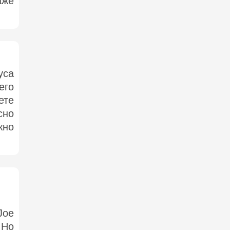
аже
уса
его
ете
сно
жно
Joe
 Но