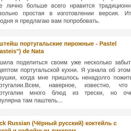
е лично больше всего нравится традиционн
вольно простая в изготовлении версия. Ит
годня я предлагаю вам попробовать.
штейш португальские пирожные - Pastel
asteis") de Nata
шила поделиться своим уже несколько забы
цептом португальской кухни. Я узнала об этом
вушки, когда мне пришлось ненадолго пожит
ртугалии.Всем, наверное, известно, чт
ртугалии много блюд из трески, но оч
пулярна там паштель...
ck Russian (Чёрный русский) коктейль с
дкой и кофейным ликером