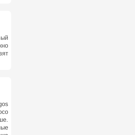
вый
жно
вят
gos
осо
ше.
ные