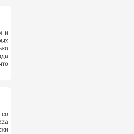
м и
рых
ько
юда
что
м
 со
zza
ски