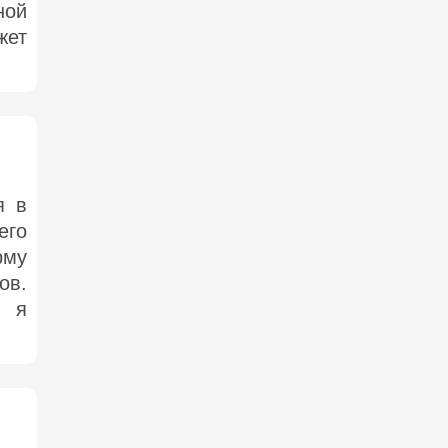
ной
жет
я в
его
рму
ов.
, я