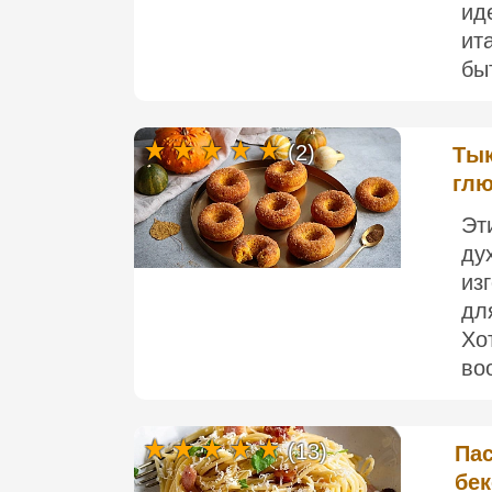
ид
ит
быт
(2)
Тык
глю
Эт
ду
из
дл
Хо
во
(13)
Пас
бе