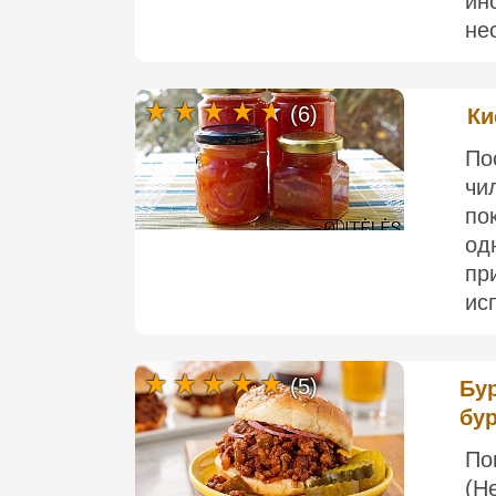
ин
нес
(6)
Ки
По
чи
по
од
пр
ис
(5)
Бур
бу
По
(Н