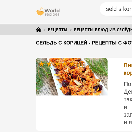
РЕЦЕПТЫ
РЕЦЕПТЫ БЛЮД ИЗ СЕЛЁД
СЕЛЬДЬ С КОРИЦЕЙ - РЕЦЕПТЫ С ФО
(1)
Пи
ко
П
Де
та
и 
за
и я