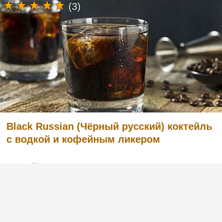
(3)
Black Russian (Чёрный русский) коктейль
с водкой и кофейным ликером
Легкий в приготовлении, но в то же время
очень вкусный коктейль с английским
названием Black Russian «Чёрный русский».
Готовится из водки и кофейного ликера.
Попробуйте и вы, этот рецепт вас не