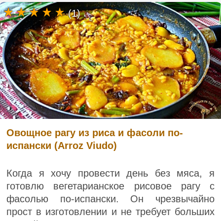
(1)
Овощное рагу из риса и фасоли по-
испански (Arroz Viudo)
Когда я хочу провести день без мяса, я
готовлю вегетарианское рисовое рагу с
фасолью по-испански. Он чрезвычайно
прост в изготовлении и не требует больших