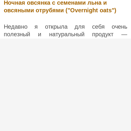
Ночная овсянка с семенами льна и
овсяными отрубями ("Overnight oats")
Недавно я открыла для себя очень
полезный и натуральный продукт —
овсяные отруби. Другими словами, это
шелуха, которая остается после помола
зерна. Овсяные отруби содержат много
питательных веществ – магний, железо,
фолиевую кислоту. Они укрепляют им...
(1)