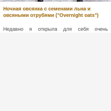
Ночная овсянка с семенами льна и
овсяными отрубями ("Overnight oats")
Недавно я открыла для себя очень
полезный и натуральный продукт —
овсяные отруби. Другими словами, это
шелуха, которая остается после помола
зерна. Овсяные отруби содержат много
питательных веществ – магний, железо,
фолиевую кислоту. Они укрепляют им...
(1)