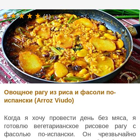
(1)
Овощное рагу из риса и фасоли по-
испански (Arroz Viudo)
Когда я хочу провести день без мяса, я
готовлю вегетарианское рисовое рагу с
фасолью по-испански. Он чрезвычайно