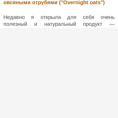
овсяными отрубями ("Overnight oats")
Недавно я открыла для себя очень
полезный и натуральный продукт —
овсяные отруби. Другими словами, это
шелуха, которая остается после помола
зерна. Овсяные отруби содержат много
питательных веществ – магний, железо,
фолиевую кислоту. Они укрепляют им...
(2)