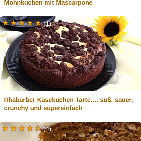
Mohnkuchen mit Mascarpone
(1)
Rhabarber Käsekuchen Tarte.... süß, sauer,
crunchy und supereinfach
(4)