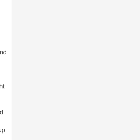
d
ind
ht
nd
up