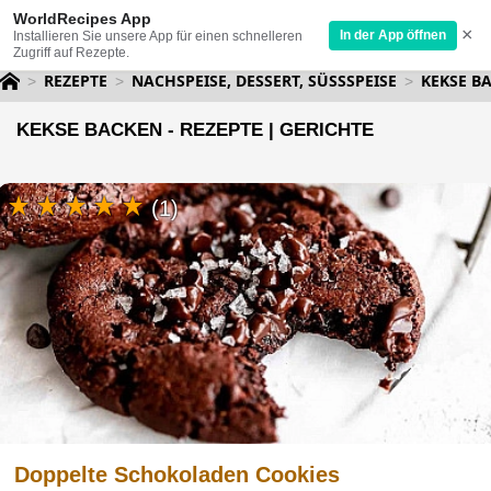
WorldRecipes App
×
In der App öffnen
Installieren Sie unsere App für einen schnelleren
Zugriff auf Rezepte.
REZEPTE
NACHSPEISE, DESSERT, SÜSSSPEISE
KEKSE B
KEKSE BACKEN - REZEPTE | GERICHTE
(1)
Doppelte Schokoladen Cookies