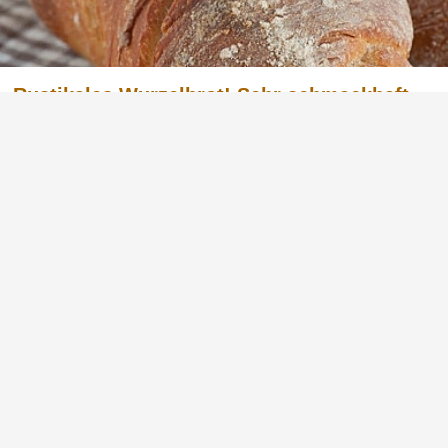
Rustikales Wurzelbrot! Sehr schmackhaft –
einfaches Rezept auch für Brotback
Anfänger!
In den letzten Wochen hatte ich Zeit intensiv
neue Brotrezepte auszuprobieren. Ich wollte
unbedingt mein festes Repertoire erweitern und
auch etwas Abwechslung hinein bringen.Da
stach mir Petras Wurzelbrot sofort ins Auge. In
der Zwischenzeit habe ic...
Werbung