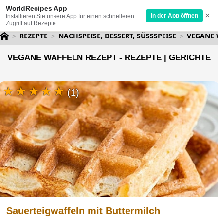
WorldRecipes App
×
In der App öffnen
Installieren Sie unsere App für einen schnelleren
Zugriff auf Rezepte.
REZEPTE
NACHSPEISE, DESSERT, SÜSSSPEISE
VEGANE 
VEGANE WAFFELN REZEPT - REZEPTE | GERICHTE
(1)
Sauerteigwaffeln mit Buttermilch