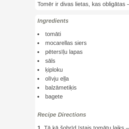
Tomēr ir divas lietas, kas obligātas –
Ingredients
tomāti
mocarellas siers
pētersīļu lapas
sāls
ķiploku
olīvju eļļa
balzāmetiķis
bagete
Recipe Directions
1.
Tā kā šobrīd īstais tomātu laiks 