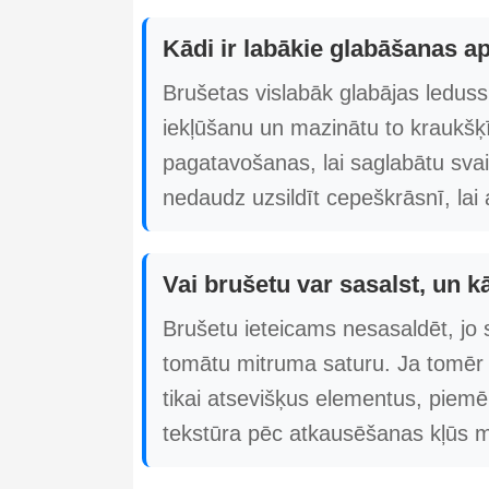
Kādi ir labākie glabāšanas ap
Brušetas vislabāk glabājas leduss
iekļūšanu un mazinātu to kraukšķ
pagatavošanas, lai saglabātu sva
nedaudz uzsildīt cepeškrāsnī, lai
Vai brušetu var sasalst, un k
Brušetu ieteicams nesasaldēt, jo 
tomātu mitruma saturu. Ja tomēr 
tikai atsevišķus elementus, piem
tekstūra pēc atkausēšanas kļūs 