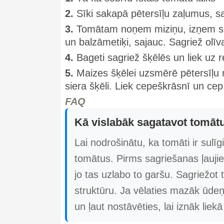
2.
Sīki sakapā pētersīļu zaļumus, sa
3.
Tomātam noņem miziņu, izņem sēkl
un balzāmetiķi, sajauc. Sagriež olīv
4.
Bageti sagriež šķēlēs un liek uz
5.
Maizes šķēlei uzsmērē pētersīļu 
siera šķēli. Liek cepeškrāsnī un cep,
FAQ
Kā vislabāk sagatavot tomātus
Lai nodrošinātu, ka tomāti ir sulī
tomātus. Pirms sagriešanas ļauji
jo tas uzlabo to garšu. Sagriežot 
struktūru. Ja vēlaties mazāk ūdeņ
un ļaut nostāvēties, lai iznāk liekā