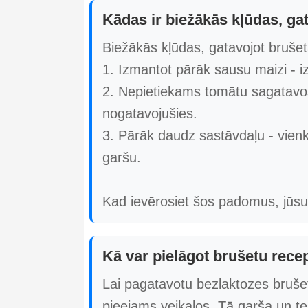
Kādas ir biežākās kļūdas, ga
Biežākās kļūdas, gatavojot brušeta
1. Izmantot pārāk sausu maizi - iz
2. Nepietiekams tomātu sagatavošana
nogatavojušies.
3. Pārāk daudz sastāvdaļu - vienkā
garšu.
Kad ievērosiet šos padomus, jūsu 
Kā var pielāgot brušetu recept
Lai pagatavotu bezlaktozes brušet
pieejams veikalos. Tā garša un teks