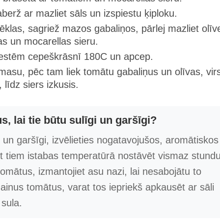
berž ar mazliet sāls un izspiestu ķiploku.
as, sagriež mazos gabaliņos, pārlej mazliet olīve
as un mocarellas sieru.
 restēm cepeškrāsnī 180C un apcep.
masu, pēc tam liek tomātu gabaliņus un olīvas, vir
 līdz siers izkusis.
, lai tie būtu sulīgi un garšīgi?
gi un garšīgi, izvēlieties nogatavojušos, aromātiskos
et tiem istabas temperatūrā nostāvēt vismaz stundu
tomātus, izmantojiet asu nazi, lai nesabojātu to
ainus tomātus, varat tos iepriekš apkausēt ar sāli
 sula.