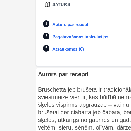
SATURS
Autors par recepti
Pagatavošanas instrukcijas
Atsauksmes (0)
Autors par recepti
Bruschetta jeb brušeta ir tradicionāl
sviestmaize vien ir, kas būtībā nem
šķēles vispirms apgrauzdē – vai nu 
brušetai der ciabatta jeb čabata, bet
šķēles, atkarīgs no gaumes un gadal
veltēm, sieru, sēnēm, olīvām, dārze