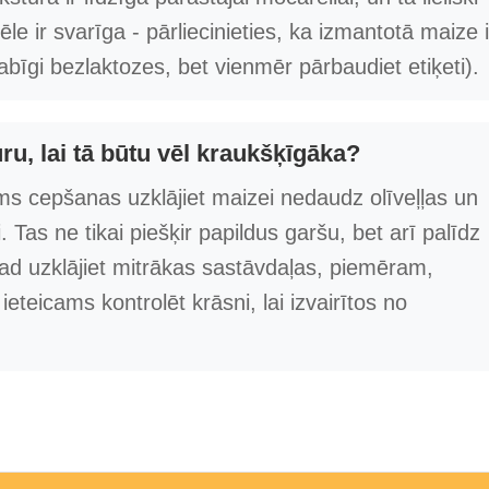
le ir svarīga - pārliecinieties, ka izmantotā maize i
bīgi bezlaktozes, bet vienmēr pārbaudiet etiķeti).
ru, lai tā būtu vēl kraukšķīgāka?
rms cepšanas uzklājiet maizei nedaudz olīveļļas un
i. Tas ne tikai piešķir papildus garšu, bet arī palīdz
d uzklājiet mitrākas sastāvdaļas, piemēram,
eteicams kontrolēt krāsni, lai izvairītos no