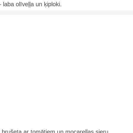
 laba olīveļļa un ķiploki.
– brušeta ar tomātiem un mocarellas sieru.