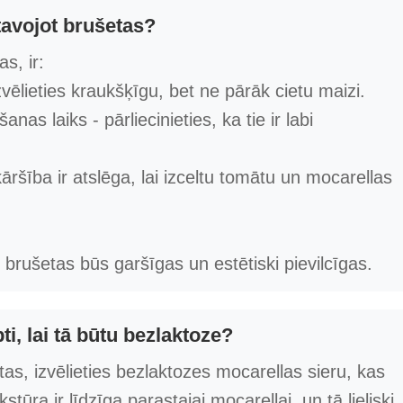
tavojot brušetas?
s, ir:
vēlieties kraukšķīgu, bet ne pārāk cietu maizi.
s laiks - pārliecinieties, ka tie ir labi
ršība ir atslēga, lai izceltu tomātu un mocarellas
brušetas būs garšīgas un estētiski pievilcīgas.
i, lai tā būtu bezlaktoze?
as, izvēlieties bezlaktozes mocarellas sieru, kas
tūra ir līdzīga parastajai mocarellai, un tā lieliski