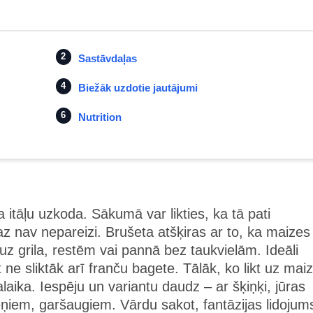
Sastāvdaļas
Biežāk uzdotie jautājumi
Nutrition
a itāļu uzkoda. Sākumā var likties, ka tā pati
az nav nepareizi. Brušeta atšķiras ar to, ka maizes
uz grila, restēm vai pannā bez taukvielām. Ideāli
 ne sliktāk arī franču bagete. Tālāk, ko likt uz mai
aika. Iespēju un variantu daudz – ar šķiņķi, jūras
ņiem, garšaugiem. Vārdu sakot, fantāzijas lidojum