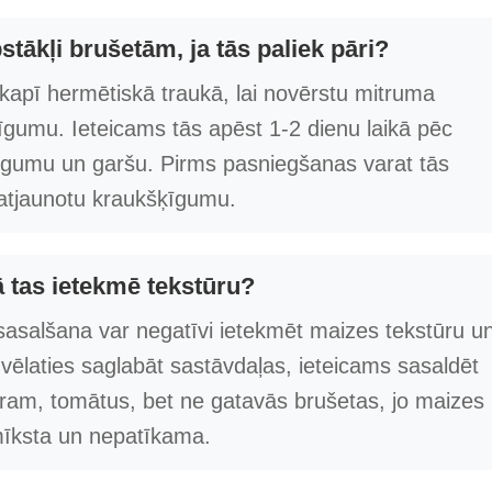
stākļi brušetām, ja tās paliek pāri?
kapī hermētiskā traukā, lai novērstu mitruma
īgumu. Ieteicams tās apēst 1-2 dienu laikā pēc
igumu un garšu. Pirms pasniegšanas varat tās
 atjaunotu kraukšķīgumu.
ā tas ietekmē tekstūru?
sasalšana var negatīvi ietekmēt maizes tekstūru u
vēlaties saglabāt sastāvdaļas, ieteicams sasaldēt
ēram, tomātus, bet ne gatavās brušetas, jo maizes
mīksta un nepatīkama.