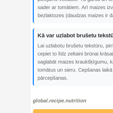
sader ar tomātiem. Arī maizes izvē
bezlaktozes (daudzas maizes ir da
Kā var uzlabot brušetu tekstū
Lai uzlabotu brušetu tekstūru, pi
cepiet to līdz zeltaini brūnai krāsa
saglabāt maizes kraukšķīgumu, ka
tomātus un sieru. Cepšanas laikā i
pārcepšanas.
global.recipe.nutrition