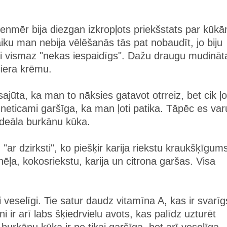
ienmēr bija diezgan izkropļots priekšstats par kūk
ku man nebija vēlēšanās tās pat nobaudīt, jo biju
 vai vismaz "nekas iespaidīgs". Dažu draugu mudināt
siera krēmu.
ajūta, ka man to nāksies gatavot otrreiz, bet cik ļo
k neticami garšīga, ka man ļoti patika. Tāpēc es var
 ideāla burkānu kūka.
"ar dzirksti", ko piešķir karija riekstu kraukšķīgum
nēļa, kokosriekstu, karija un citrona garšas. Visa
oti veselīgi. Tie satur daudz vitamīna A, kas ir svarīg
 ir arī labs šķiedrvielu avots, kas palīdz uzturēt