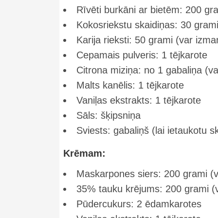
Rīvēti burkāni ar bietēm: 200 gra
Kokosriekstu skaidiņas: 30 gram
Karija rieksti: 50 grami (var izma
Cepamais pulveris: 1 tējkarote
Citrona miziņa: no 1 gabaliņa (va
Malts kanēlis: 1 tējkarote
Vaniļas ekstrakts: 1 tējkarote
Sāls: šķipsniņa
Sviests: gabaliņš (lai ietaukotu s
Krēmam:
Maskarpones siers: 200 grami (v
35% tauku krējums: 200 grami (v
Pūdercukurs: 2 ēdamkarotes