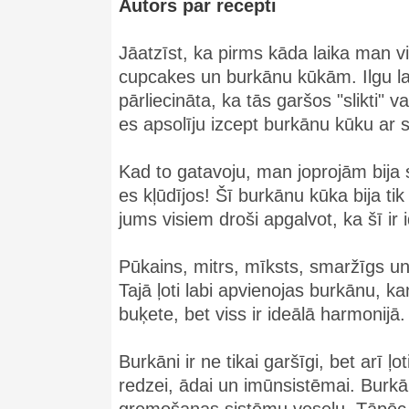
Autors par recepti
Jāatzīst, ka pirms kāda laika man v
cupcakes un burkānu kūkām. Ilgu lai
pārliecināta, ka tās garšos "slikti"
es apsolīju izcept burkānu kūku ar 
Kad to gatavoju, man joprojām bija s
es kļūdījos! Šī burkānu kūka bija ti
jums visiem droši apgalvot, ka šī ir
Pūkains, mitrs, mīksts, smaržīgs un 
Tajā ļoti labi apvienojas burkānu, ka
buķete, bet viss ir ideālā harmonijā.
Burkāni ir ne tikai garšīgi, bet arī ļ
redzei, ādai un imūnsistēmai. Burkāni