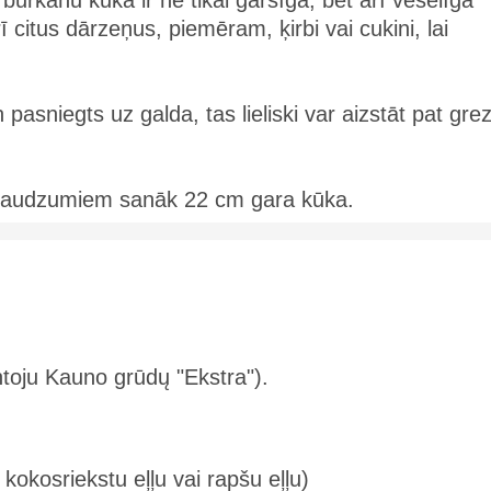
rkānu kūka ir ne tikai garšīga, bet arī veselīga
ī citus dārzeņus, piemēram, ķirbi vai cukini, lai
asniegts uz galda, tas lieliski var aizstāt pat gre
 daudzumiem sanāk 22 cm gara kūka.
ntoju Kauno grūdų "Ekstra").
ī kokosriekstu eļļu vai rapšu eļļu)