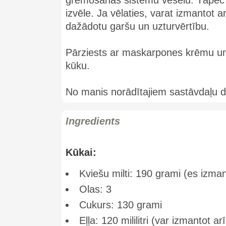
gremošanas sistēmu veselu. Tāpēc bu
izvēle. Ja vēlaties, varat izmantot ar
dažādotu garšu un uzturvērtību.
Pārziests ar maskarpones krēmu un p
kūku.
No manis norādītajiem sastāvdaļu
Ingredients
Kūkai:
Kviešu milti: 190 grami (es izma
Olas: 3
Cukurs: 130 grami
Eļļa: 120 mililitri (var izmantot ar