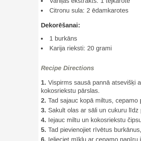
Vaniļas ekstrakts: 1 tējkarote
Citronu sula: 2 ēdamkarotes
Dekorēšanai:
1 burkāns
Karija rieksti: 20 grami
Recipe Directions
1.
Vispirms sausā pannā atsevišķi a
kokosriekstu pārslas.
2.
Tad sajauc kopā miltus, cepamo pu
3.
Sakult olas ar sāli un cukuru līdz
4.
Iejauc miltu un kokosriekstu čips
5.
Tad pievienojiet rīvētus burkānus
6.
Ielieciet mīklu ar cepamo papīru