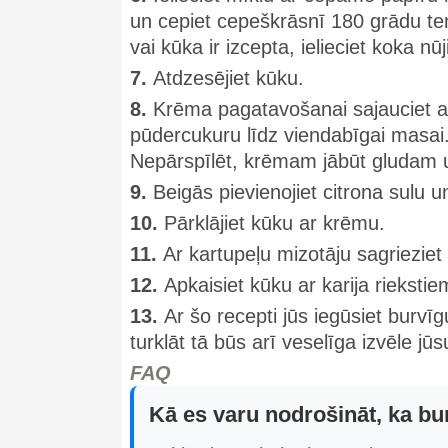
un cepiet cepeškrāsnī 180 grādu t
vai kūka ir izcepta, ielieciet koka nū
7.
Atdzesējiet kūku.
8.
Krēma pagatavošanai sajauciet a
pūdercukuru līdz viendabīgai masai.
Nepārspīlēt, krēmam jābūt gludam u
9.
Beigās pievienojiet citrona sulu un
10.
Pārklājiet kūku ar krēmu.
11.
Ar kartupeļu mizotāju sagrieziet
12.
Apkaisiet kūku ar karija rieksti
13.
Ar šo recepti jūs iegūsiet burvī
turklāt tā būs arī veselīga izvēle jū
FAQ
Kā es varu nodrošināt, ka bu