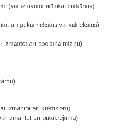
mi (var izmantot arī tikai burkānus)
i
ntot arī pekanriekstus vai valriekstus)
r izmantot arī apelsīna miziņu)
kārdu)
ar izmantot arī krēmsieru)
ar izmantot arī putukrējumu)