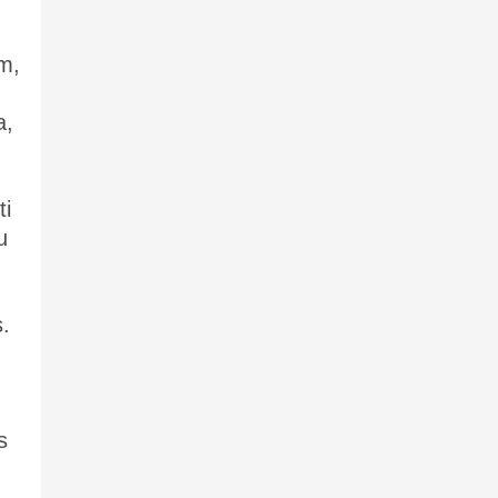
ām,
a,
ti
u
s.
s