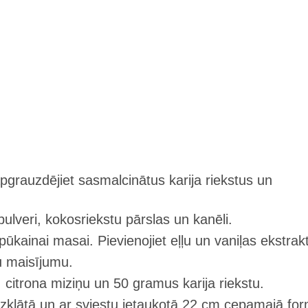
pgrauzdējiet sasmalcinātus karija riekstus un
lveri, kokosriekstu pārslas un kanēli.
 pūkainai masai. Pievienojiet eļļu un vaniļas ekstrak
u maisījumu.
, citrona miziņu un 50 gramus karija riekstu.
 izklātā un ar sviestu ietaukotā 22 cm cepamajā fo