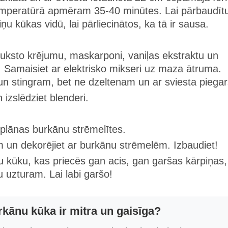
emperatūrā apmēram 35-40 minūtes. Lai pārbaudīt
jiņu kūkas vidū, lai pārliecinātos, ka tā ir sausa.
uksto krējumu, maskarponi, vaniļas ekstraktu un
 Samaisiet ar elektrisko mikseri uz maza ātruma.
n stingram, bet ne dzeltenam un ar sviesta piegar
 izslēdziet blenderi.
 plānas burkānu strēmelītes.
em un dekorējiet ar burkānu strēmelēm. Izbaudiet!
gu kūku, kas priecēs gan acis, gan garšas kārpiņas,
su uzturam. Lai labi garšo!
rkānu kūka ir mitra un gaisīga?