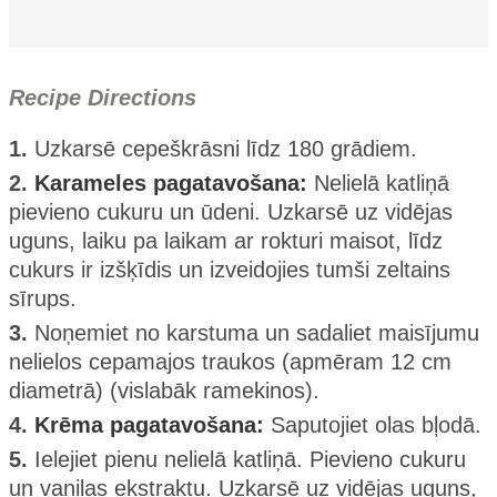
Recipe Directions
1.
Uzkarsē cepeškrāsni līdz 180 grādiem.
2.
Karameles pagatavošana:
Nelielā katliņā
pievieno cukuru un ūdeni. Uzkarsē uz vidējas
uguns, laiku pa laikam ar rokturi maisot, līdz
cukurs ir izšķīdis un izveidojies tumši zeltains
sīrups.
3.
Noņemiet no karstuma un sadaliet maisījumu
nelielos cepamajos traukos (apmēram 12 cm
diametrā) (vislabāk ramekinos).
4.
Krēma pagatavošana:
Saputojiet olas bļodā.
5.
Ielejiet pienu nelielā katliņā. Pievieno cukuru
un vaniļas ekstraktu. Uzkarsē uz vidējas uguns,