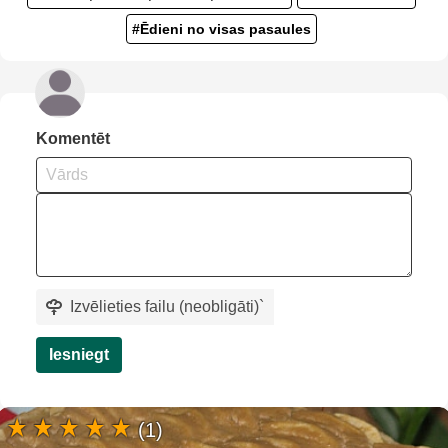
#Ēdieni no visas pasaules
Komentēt
Izvēlieties failu (neobligāti)
`
Iesniegt
(1)