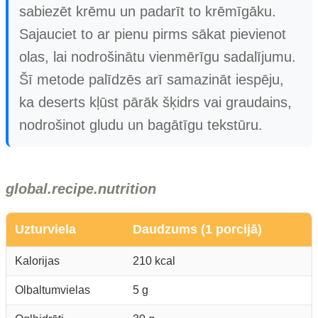
sabiezēt krēmu un padarīt to krēmīgāku.
Sajauciet to ar pienu pirms sākat pievienot
olas, lai nodrošinātu vienmērīgu sadalījumu.
Šī metode palīdzēs arī samazināt iespēju,
ka deserts kļūst pārāk šķidrs vai graudains,
nodrošinot gludu un bagātīgu tekstūru.
global.recipe.nutrition
Uzturviela
Daudzums (1 porcijā)
Kalorijas
210 kcal
Olbaltumvielas
5 g