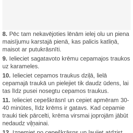
8.
Pēc tam nekavējoties lēnām ielej olu un piena
maisījumu karstajā pienā, kas palicis katliņā,
maisot ar putukrāsnīti.
9.
Ielieciet sagatavoto krēmu cepamajos traukos
uz karameles.
10.
Ielieciet cepamos traukus dziļā, lielā
cepamajā traukā un pielejiet tik daudz ūdens, lai
tas līdz pusei nosegtu cepamos traukus.
11.
Ielieciet cepeškrāsnī un cepiet apmēram 30-
40 minūtes, līdz krēms ir gatavs. Kad cepamie
trauki tiek pārcelti, krēma virsmai joprojām jābūt
nedaudz viļņainai.
12.
Izņemiet no cepeškrāsns un ļaujiet atdzist