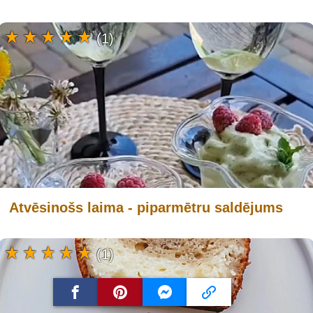
(1)
Atvēsinošs laima - piparmētru saldējums
(1)