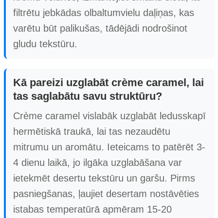
filtrētu jebkādas olbaltumvielu daļiņas, kas
varētu būt palikušas, tādējādi nodrošinot
gludu tekstūru.
Kā pareizi uzglabāt crème caramel, lai
tas saglabātu savu struktūru?
Crème caramel vislabāk uzglabāt ledusskapī
hermētiskā traukā, lai tas nezaudētu
mitrumu un aromātu. Ieteicams to patērēt 3-
4 dienu laikā, jo ilgāka uzglabāšana var
ietekmēt desertu tekstūru un garšu. Pirms
pasniegšanas, ļaujiet desertam nostāvēties
istabas temperatūrā apmēram 15-20