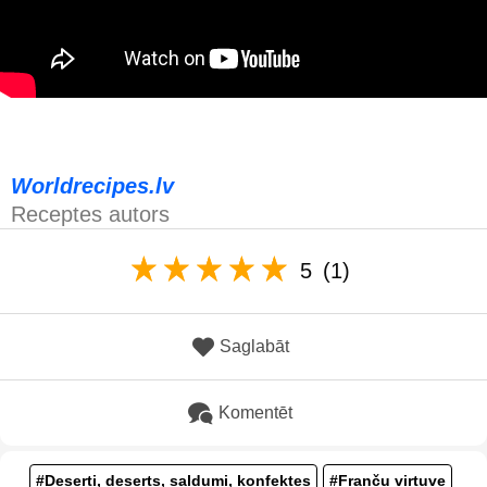
Worldrecipes.lv
Receptes autors
5
(1)
Saglabāt
Komentēt
#Deserti, deserts, saldumi, konfektes
#Franču virtuve