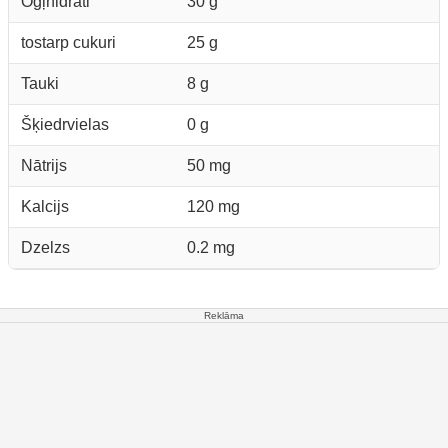
Ogļhidrāti
30 g
tostarp cukuri
25 g
Tauki
8 g
Šķiedrvielas
0 g
Nātrijs
50 mg
Kalcijs
120 mg
Dzelzs
0.2 mg
Reklāma