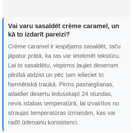
Vai varu sasaldēt crème caramel, un
kā to izdarīt pareizi?
Crème caramel ir iespējams sasaldēt, taču
jāpatur prātā, ka tas var ietekmēt tekstūru.
Lai to sasaldētu, vispirms ļaujiet desertam
pilnībā atdzist un pēc tam ielieciet to
hermētiskā traukā. Pirms pasniegšanas,
atlaidiet desertu ledusskapī 24 stundas,
nevis istabas temperatūrā, lai izvairītos no
straujas temperatūras izmaiņām, kas var
radīt ūdeņainu konsistenci.