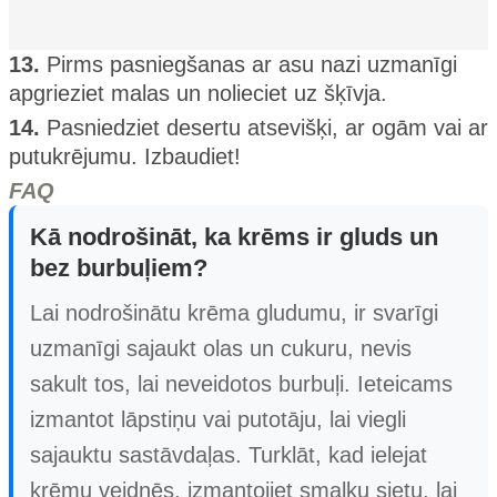
13.
Pirms pasniegšanas ar asu nazi uzmanīgi
apgrieziet malas un nolieciet uz šķīvja.
14.
Pasniedziet desertu atsevišķi, ar ogām vai ar
putukrējumu. Izbaudiet!
FAQ
Kā nodrošināt, ka krēms ir gluds un
bez burbuļiem?
Lai nodrošinātu krēma gludumu, ir svarīgi
uzmanīgi sajaukt olas un cukuru, nevis
sakult tos, lai neveidotos burbuļi. Ieteicams
izmantot lāpstiņu vai putotāju, lai viegli
sajauktu sastāvdaļas. Turklāt, kad ielejat
krēmu veidnēs, izmantojiet smalku sietu, lai