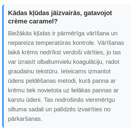
Kādas kļūdas jāizvairās, gatavojot
crème caramel?
Biežākās kļūdas ir pārmērīga vārīšana un
nepareiza temperatūras kontrole. Vārīšanas
laikā krēms nedrīkst verdoši vārīties, jo tas
var izraisīt olbaltumvielu koagulāciju, radot
graudainu tekstūru. Ieteicams izmantot
ūdens peldēšanas metodi, kurā panna ar
krēmu tiek novietota uz lielākas pannas ar
karstu ūdeni. Tas nodrošinās vienmērīgu
siltuma sadali un palīdzēs izvairīties no
pārkaršanas.