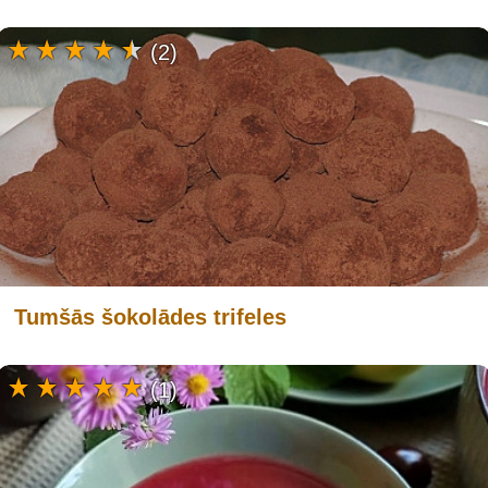
(2)
Tumšās šokolādes trifeles
(1)