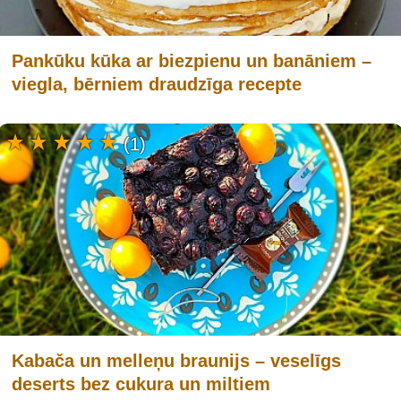
Pankūku kūka ar biezpienu un banāniem –
viegla, bērniem draudzīga recepte
(1)
Kabača un melleņu braunijs – veselīgs
deserts bez cukura un miltiem