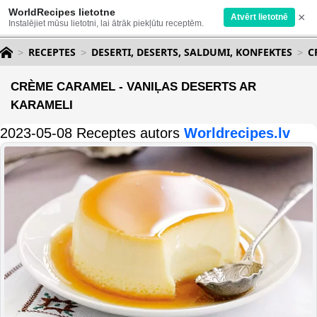
WorldRecipes lietotne
×
Atvērt lietotnē
Instalējiet mūsu lietotni, lai ātrāk piekļūtu receptēm.
RECEPTES
DESERTI, DESERTS, SALDUMI, KONFEKTES
C
CRÈME CARAMEL - VANIĻAS DESERTS AR
KARAMELI
2023-05-08 Receptes autors
Worldrecipes.lv