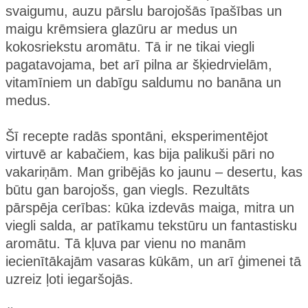
svaigumu, auzu pārslu barojošās īpašības un
maigu krēmsiera glazūru ar medus un
kokosriekstu aromātu. Tā ir ne tikai viegli
pagatavojama, bet arī pilna ar šķiedrvielām,
vitamīniem un dabīgu saldumu no banāna un
medus.
Šī recepte radās spontāni, eksperimentējot
virtuvē ar kabačiem, kas bija palikuši pāri no
vakariņām. Man gribējās ko jaunu – desertu, kas
būtu gan barojošs, gan viegls. Rezultāts
pārspēja cerības: kūka izdevās maiga, mitra un
viegli salda, ar patīkamu tekstūru un fantastisku
aromātu. Tā kļuva par vienu no manām
iecienītākajām vasaras kūkām, un arī ģimenei tā
uzreiz ļoti iegaršojās.