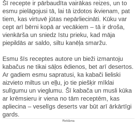
Šī recepte ir pārbaudīta vairākas reizes, un to
esmu pielāgojusi tā, lai tā izdotos ikvienam, pat
tiem, kas virtuvē jūtas nepārliecināti. Kūku var
cept arī bērni kopā ar vecākiem – tā ir droša,
vienkārša un sniedz īstu prieku, kad māja
piepildās ar saldo, siltu kanēļa smaržu.
Esmu šīs receptes autore un bieži izmantoju
kabačus ne tikai sāļos ēdienos, bet arī desertos.
Ar gadiem esmu sapratusi, ka kabači lieliski
aizvieto miltus un eļļu, jo tie piešķir mīklai
sulīgumu un vieglumu. Šī kabača un musli kūka
ar krēmsieru ir viena no tām receptēm, kas
apliecina – veselīgs deserts var būt arī ārkārtīgi
gards.
Reklāma