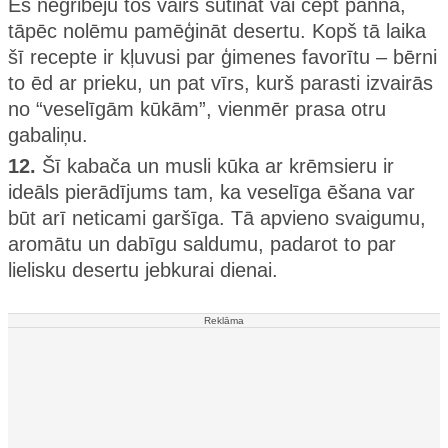
Es negribēju tos vairs sutināt vai cept pannā,
tāpēc nolēmu pamēģināt desertu. Kopš tā laika
šī recepte ir kļuvusi par ģimenes favorītu – bērni
to ēd ar prieku, un pat vīrs, kurš parasti izvairās
no “veselīgām kūkām”, vienmēr prasa otru
gabaliņu.
12.
Šī kabača un musli kūka ar krēmsieru ir
ideāls pierādījums tam, ka veselīga ēšana var
būt arī neticami garšīga. Tā apvieno svaigumu,
aromātu un dabīgu saldumu, padarot to par
lielisku desertu jebkurai dienai.
Reklāma