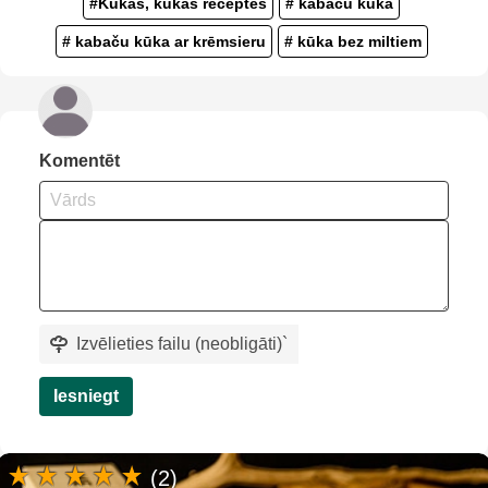
#Kūkas, kūkas receptes
# kabaču kūka
# kabaču kūka ar krēmsieru
# kūka bez miltiem
Komentēt
Izvēlieties failu (neobligāti)
`
Iesniegt
(2)