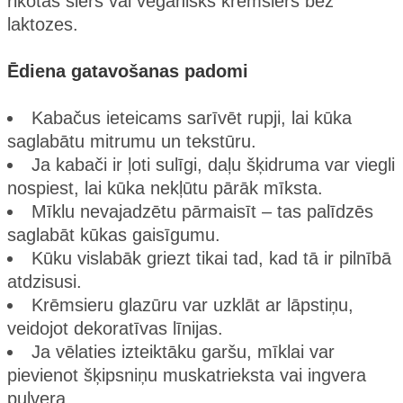
rikotas siers vai vegānisks krēmsiers bez
laktozes.
Ēdiena gatavošanas padomi
Kabačus ieteicams sarīvēt rupji, lai kūka
saglabātu mitrumu un tekstūru.
Ja kabači ir ļoti sulīgi, daļu šķidruma var viegli
nospiest, lai kūka nekļūtu pārāk mīksta.
Mīklu nevajadzētu pārmaisīt – tas palīdzēs
saglabāt kūkas gaisīgumu.
Kūku vislabāk griezt tikai tad, kad tā ir pilnībā
atdzisusi.
Krēmsieru glazūru var uzklāt ar lāpstiņu,
veidojot dekoratīvas līnijas.
Ja vēlaties izteiktāku garšu, mīklai var
pievienot šķipsniņu muskatrieksta vai ingvera
pulvera.