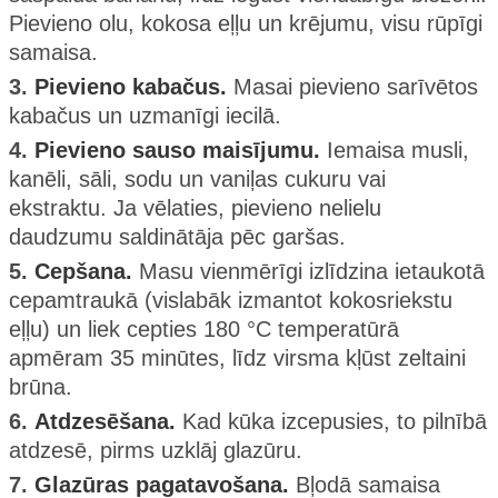
Pievieno olu, kokosa eļļu un krējumu, visu rūpīgi
samaisa.
3.
Pievieno kabačus.
Masai pievieno sarīvētos
kabačus un uzmanīgi iecilā.
4.
Pievieno sauso maisījumu.
Iemaisa musli,
kanēli, sāli, sodu un vaniļas cukuru vai
ekstraktu. Ja vēlaties, pievieno nelielu
daudzumu saldinātāja pēc garšas.
5.
Cepšana.
Masu vienmērīgi izlīdzina ietaukotā
cepamtraukā (vislabāk izmantot kokosriekstu
eļļu) un liek cepties 180 °C temperatūrā
apmēram 35 minūtes, līdz virsma kļūst zeltaini
brūna.
6.
Atdzesēšana.
Kad kūka izcepusies, to pilnībā
atdzesē, pirms uzklāj glazūru.
7.
Glazūras pagatavošana.
Bļodā samaisa