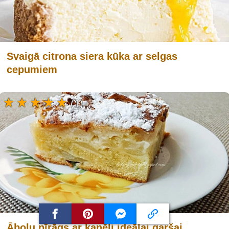
Svaigā citrona siera kūka ar selgas
cepumiem
(1)
Ābolu pīrāgs ar kanēli ideālai garšai