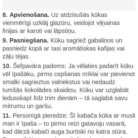
8.
Apvienošana.
Uz atdzisušās kūkas
vienmērīgi uzklāj glazūru, veidojot viļņainas
līnijas ar karoti vai lāpstiņu.
9.
Pasniegšana.
Kūku sagriež gabaliņos un
pasniedz kopā ar tasi aromātiskas kafijas vai
zāļu tējas.
10.
Šefpavāra padoms: Ja vēlaties padarīt kūku
vēl īpašāku, pirms cepšanas mīklai var pievienot
smalki sagrieztus valriekstus vai nedaudz
tumšās šokolādes skaidiņu. Kūku var uzglabāt
ledusskapī līdz trim dienām – tā saglabā savu
mitrumu un garšu.
11.
Personīgā pieredze: Šī kabača kūka ar musli
man ir īpaša – to pirmo reizi gatavoju vasarā,
kad dārzā kabači auga burtiski no katra stūra.