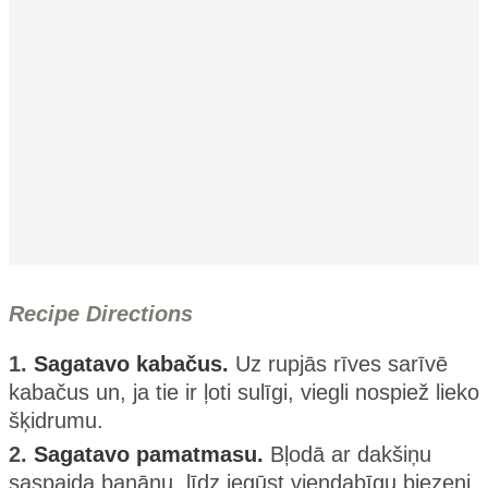
Recipe Directions
1.
Sagatavo kabačus.
Uz rupjās rīves sarīvē
kabačus un, ja tie ir ļoti sulīgi, viegli nospiež lieko
šķidrumu.
2.
Sagatavo pamatmasu.
Bļodā ar dakšiņu
saspaida banānu, līdz iegūst viendabīgu biezeni.