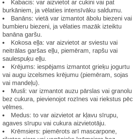
Kabacis: var aizvietot ar cukini vai pat
burkāniem, ja vēlaties intensīvāku saldumu.
Banāns: vietā var izmantot ābolu biezeni vai
bumbieru biezeni, ja vēlaties mazāk izteiktu
banāna garšu.
Kokosa eļļa: var aizvietot ar sviestu vai
neitrālas garšas eļļu, piemēram, rapšu vai
saulespuķu eļļu.
Krējums: iespējams izmantot grieķu jogurtu
vai augu izcelsmes krējumu (piemēram, sojas
vai mandeļu).
Musli: var izmantot auzu pārslas vai granolu
bez cukura, pievienojot rozīnes vai riekstus pēc
vēlmes.
Medus: to var aizvietot ar kļavu sīrupu,
agaves sīrupu vai cukura aizvietotāju.
Krēmsiers: piemērots arī mascarpone,