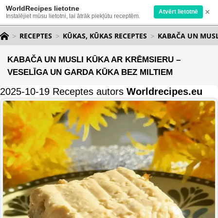
WorldRecipes lietotne
×
Atvērt lietotnē
Instalējiet mūsu lietotni, lai ātrāk piekļūtu receptēm.
RECEPTES
KŪKAS, KŪKAS RECEPTES
KABAČA UN MUSLI
KABAČA UN MUSLI KŪKA AR KRĒMSIERU –
VESELĪGA UN GARDA KŪKA BEZ MILTIEM
2025-10-19 Receptes autors
Worldrecipes.eu