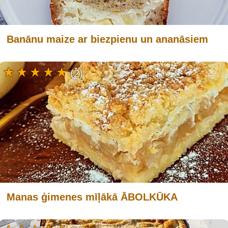
Banānu maize ar biezpienu un ananāsiem
(2)
Manas ģimenes mīļākā ĀBOLKŪKA