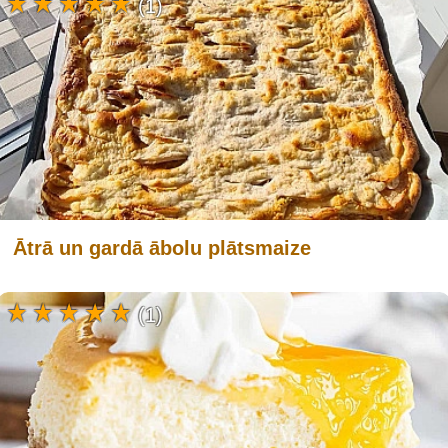
(1)
Ātrā un gardā ābolu plātsmaize
(1)