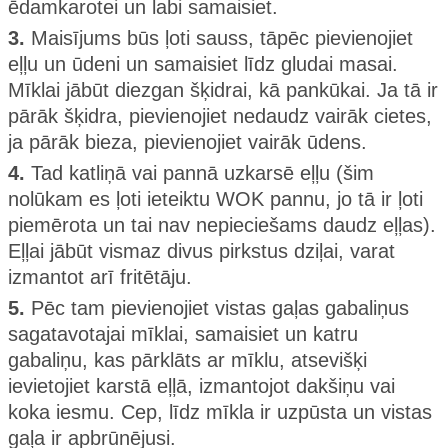
ēdamkarotei un labi samaisiet.
3.
Maisījums būs ļoti sauss, tāpēc pievienojiet
eļļu un ūdeni un samaisiet līdz gludai masai.
Mīklai jābūt diezgan šķidrai, kā pankūkai. Ja tā ir
pārāk šķidra, pievienojiet nedaudz vairāk cietes,
ja pārāk bieza, pievienojiet vairāk ūdens.
4.
Tad katliņā vai pannā uzkarsē eļļu (šim
nolūkam es ļoti ieteiktu WOK pannu, jo tā ir ļoti
piemērota un tai nav nepieciešams daudz eļļas).
Eļļai jābūt vismaz divus pirkstus dziļai, varat
izmantot arī fritētāju.
5.
Pēc tam pievienojiet vistas gaļas gabaliņus
sagatavotajai mīklai, samaisiet un katru
gabaliņu, kas pārklāts ar mīklu, atsevišķi
ievietojiet karstā eļļā, izmantojot dakšiņu vai
koka iesmu. Cep, līdz mīkla ir uzpūsta un vistas
gaļa ir apbrūnējusi.