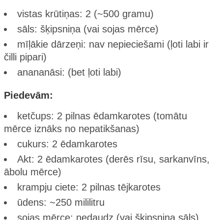
vistas krūtiņas: 2 (~500 gramu)
sāls: šķipsniņa (vai sojas mērce)
mīļākie dārzeņi: nav nepieciešami (ļoti labi ir
čilli pipari)
anananāsi: (bet ļoti labi)
Piedevām:
ketčups: 2 pilnas ēdamkarotes (tomātu
mērce iznāks no nepatikšanas)
cukurs: 2 ēdamkarotes
Akt: 2 ēdamkarotes (derēs rīsu, sarkanvīns,
ābolu mērce)
krampju ciete: 2 pilnas tējkarotes
ūdens: ~250 mililitru
sojas mērce: nedaudz (vai šķipsniņa sāls)