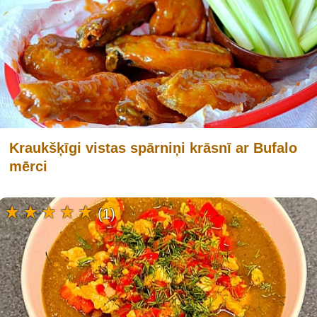
Kraukšķīgi vistas spārniņi krāsnī ar Bufalo
mērci
(1)