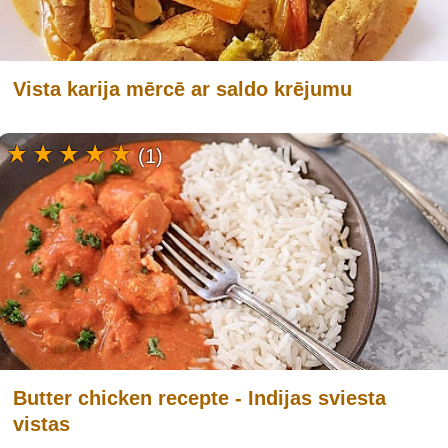
Vista karija mērcē ar saldo krējumu
(1)
Butter chicken recepte - Indijas sviesta
vistas