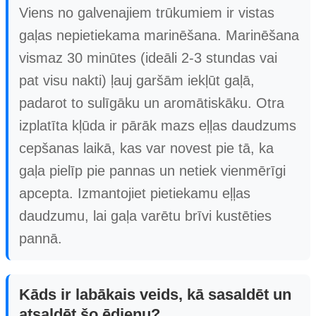
Viens no galvenajiem trūkumiem ir vistas
gaļas nepietiekama marinēšana. Marinēšana
vismaz 30 minūtes (ideāli 2-3 stundas vai
pat visu nakti) ļauj garšām iekļūt gaļā,
padarot to sulīgāku un aromātiskāku. Otra
izplatīta kļūda ir pārāk mazs eļļas daudzums
cepšanas laikā, kas var novest pie tā, ka
gaļa pielīp pie pannas un netiek vienmērīgi
apcepta. Izmantojiet pietiekamu eļļas
daudzumu, lai gaļa varētu brīvi kustēties
pannā.
Kāds ir labākais veids, kā sasaldēt un
atsaldēt šo ēdienu?