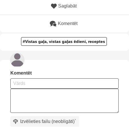
Saglabāt
Komentēt
#Vistas gaļa, vistas gaļas ēdieni, receptes
Komentēt
Izvēlieties failu (neobligāti)
`