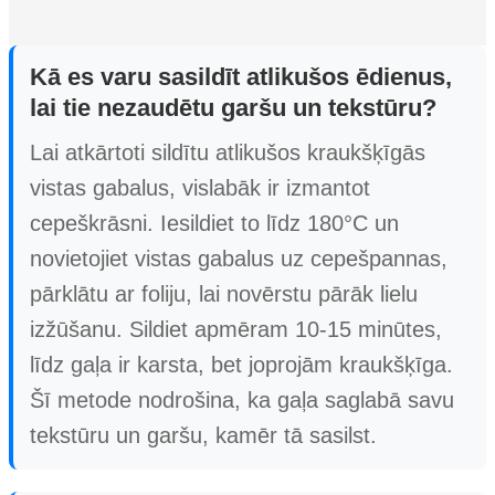
Kā es varu sasildīt atlikušos ēdienus,
lai tie nezaudētu garšu un tekstūru?
Lai atkārtoti sildītu atlikušos kraukšķīgās
vistas gabalus, vislabāk ir izmantot
cepeškrāsni. Iesildiet to līdz 180°C un
novietojiet vistas gabalus uz cepešpannas,
pārklātu ar foliju, lai novērstu pārāk lielu
izžūšanu. Sildiet apmēram 10-15 minūtes,
līdz gaļa ir karsta, bet joprojām kraukšķīga.
Šī metode nodrošina, ka gaļa saglabā savu
tekstūru un garšu, kamēr tā sasilst.