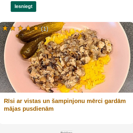
Iesniegt
(1)
Rīsi ar vistas un šampinjonu mērci gardām
mājas pusdienām
Reklāma