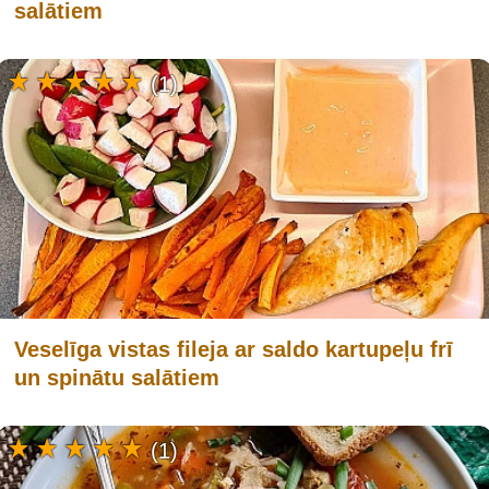
salātiem
(1)
Veselīga vistas fileja ar saldo kartupeļu frī
un spinātu salātiem
(1)