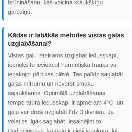
brūnināšanu, kas veicina kraukšķīgu
garoziņu.
Kādas ir labākās metodes vistas gaļas
uzglabāšanai?
Vistas gaļu ieteicams uzglabāt ledusskapī,
iepriekš to ievietojot hermētiskā traukā vai
iepakojot pārtikas plēvē. Tas palīdz saglabāt
gaļas mitrumu un novērst smaku
sajaukšanos. Optimālā uzglabāšanas
temperatūra ledusskapī ir apmēram 4°C, un
gaļu var droši uzglabāt līdz 3 dienām. Ja
vēlaties ilgāk saglabāt, iesaldējiet to.
Pārliecinieties, ka gaļa ir cieši iepakota, lai