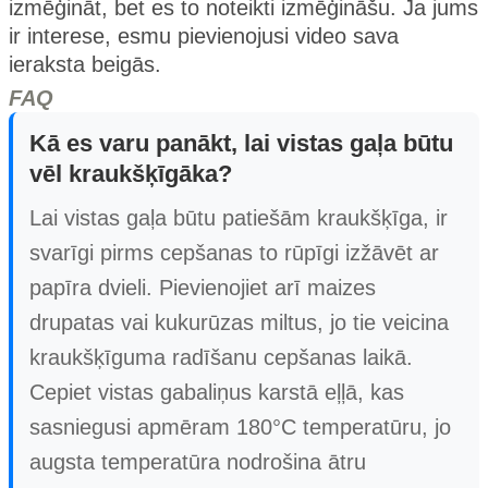
izmēģināt, bet es to noteikti izmēģināšu. Ja jums
ir interese, esmu pievienojusi video sava
ieraksta beigās.
FAQ
Kā es varu panākt, lai vistas gaļa būtu
vēl kraukšķīgāka?
Lai vistas gaļa būtu patiešām kraukšķīga, ir
svarīgi pirms cepšanas to rūpīgi izžāvēt ar
papīra dvieli. Pievienojiet arī maizes
drupatas vai kukurūzas miltus, jo tie veicina
kraukšķīguma radīšanu cepšanas laikā.
Cepiet vistas gabaliņus karstā eļļā, kas
sasniegusi apmēram 180°C temperatūru, jo
augsta temperatūra nodrošina ātru