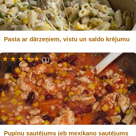
Pasta ar dārzeņiem, vistu un saldo krējumu
(1)
Pupiņu sautējums jeb mexikano sautējums