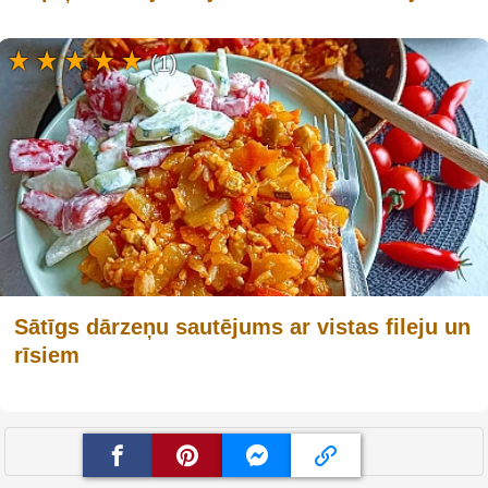
(1)
Sātīgs dārzeņu sautējums ar vistas fileju un
rīsiem
Show more