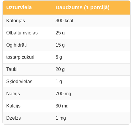
Uzturviela
Daudzums (1 porcijā)
Kalorijas
300 kcal
Olbaltumvielas
25 g
Ogļhidrāti
15 g
tostarp cukuri
5 g
Tauki
20 g
Šķiedrvielas
1 g
Nātrijs
700 mg
Kalcijs
30 mg
Dzelzs
1 mg