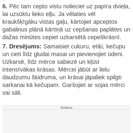
6.
Pēc tam cepto vistu nolieciet uz papīra dvieļa,
lai uzsūktu lieko eļļu. Ja vēlaties vēl
kraukšķīgāku vistas gaļu, kārtojiet apceptos
gabaliņus plānā kārtiņā uz cepšanas paplātes un
dažas minūtes cepiet uzkarsētā cepeškrāsnī.
7.
Dresējums:
Samaisiet cukuru, etiķi, kečupu
un cieti līdz gludai masai un pievienojiet ūdeni.
Uzkarsē, līdz mērce sabiezē un kļūst
intensīvākas krāsas. Mērcei jābūt ar lielu
daudzumu šķidruma, un krāsai jāpaliek spilgti
sarkanai kā kečupam. Garšojiet ar sojas mērci
vai sāli.
Reklāma