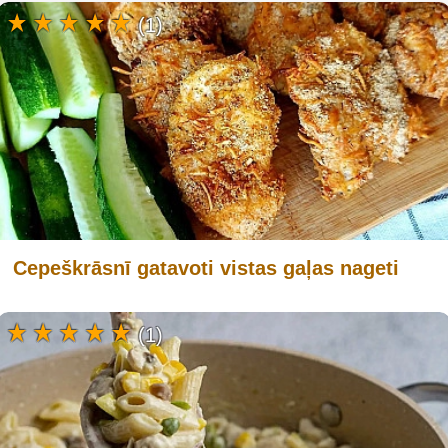
(1)
Cepeškrāsnī gatavoti vistas gaļas nageti
(1)