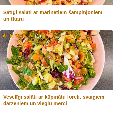
Sātīgi salāti ar marinētiem šampinjoniem
un tītaru
(1)
Veselīgi salāti ar kūpinātu foreli, svaigiem
dārzeņiem un vieglu mērci