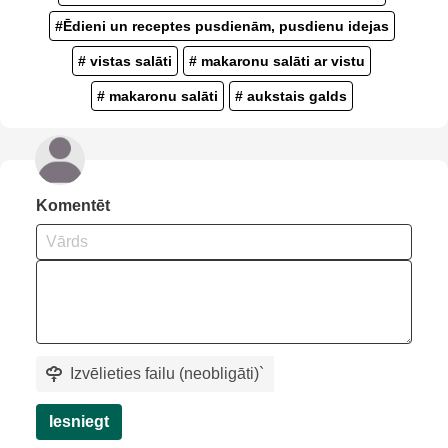
#Ēdieni un receptes pusdienām, pusdienu idejas
# vistas salāti
# makaronu salāti ar vistu
# makaronu salāti
# aukstais galds
Komentēt
Izvēlieties failu (neobligāti)
`
Iesniegt