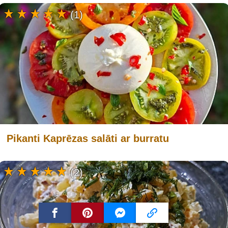
(1)
Pikanti Kaprēzas salāti ar burratu
(2)