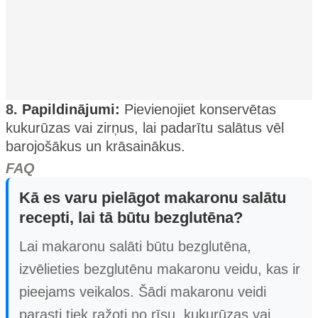
8.
Papildinājumi:
Pievienojiet konservētas
kukurūzas vai zirņus, lai padarītu salātus vēl
barojošākus un krāsainākus.
FAQ
Kā es varu pielāgot makaronu salātu
recepti, lai tā būtu bezglutēna?
Lai makaronu salāti būtu bezglutēna,
izvēlieties bezglutēnu makaronu veidu, kas ir
pieejams veikalos. Šādi makaronu veidi
parasti tiek ražoti no rīsu, kukurūzas vai