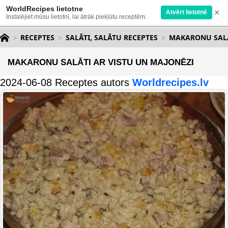
WorldRecipes lietotne
×
Atvērt lietotnē
Instalējiet mūsu lietotni, lai ātrāk piekļūtu receptēm.
RECEPTES
SALĀTI, SALĀTU RECEPTES
MAKARONU SALĀ
MAKARONU SALĀTI AR VISTU UN MAJONĒZI
2024-06-08 Receptes autors
Worldrecipes.lv