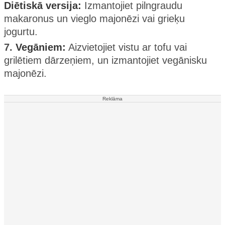
Diētiskā versija:
Izmantojiet pilngraudu
makaronus un vieglo majonēzi vai grieķu
jogurtu.
7.
Vegāniem:
Aizvietojiet vistu ar tofu vai
grilētiem dārzeņiem, un izmantojiet vegānisku
majonēzi.
Reklāma