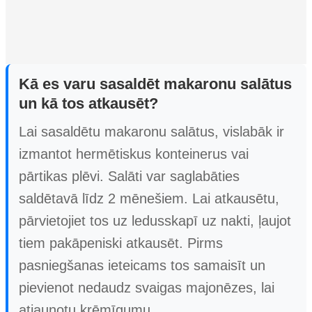
Kā es varu sasaldēt makaronu salātus
un kā tos atkausēt?
Lai sasaldētu makaronu salātus, vislabāk ir
izmantot hermētiskus konteinerus vai
pārtikas plēvi. Salāti var saglabāties
saldētavā līdz 2 mēnešiem. Lai atkausētu,
pārvietojiet tos uz ledusskapī uz nakti, ļaujot
tiem pakāpeniski atkausēt. Pirms
pasniegšanas ieteicams tos samaisīt un
pievienot nedaudz svaigas majonēzes, lai
atjaunotu krēmīgumu.