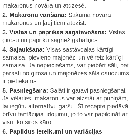
makaronus novāra un atdzesē.
2.
Makaronu vārīšana:
Sākumā novāra
makaronus un ļauj tiem atdzist.
3.
Vistas un paprikas sagatavošana:
Vistas
girosu un papriku sagriež gabaliņos.
4.
Sajaukšana:
Visas sastāvdaļas kārtīgi
samaisa, pievieno majonēzi un vēlreiz kārtīgi
samaisa. Ja nepieciešams, var piebērt sāli, bet
parasti no girosa un majonēzes sāls daudzums
ir pietiekams.
5.
Pasniegšana:
Salāti ir gatavi pasniegšanai.
Ja vēlaties, makaronus var aizstāt ar pupiņām,
lai iegūtu alternatīvu garšu. Šī recepte piedāvā
brīvu fantāzijas lidojumu, jo to var papildināt ar
visu, ko sirds kāro.
6.
Papildus ieteikumi un variācijas