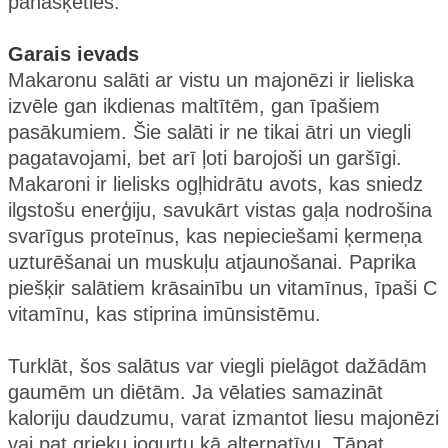
panašķēties.
Garais ievads
Makaronu salāti ar vistu un majonēzi ir lieliska
izvēle gan ikdienas maltītēm, gan īpašiem
pasākumiem. Šie salāti ir ne tikai ātri un viegli
pagatavojami, bet arī ļoti barojoši un garšīgi.
Makaroni ir lielisks ogļhidrātu avots, kas sniedz
ilgstošu enerģiju, savukārt vistas gaļa nodrošina
svarīgus proteīnus, kas nepieciešami ķermeņa
uzturēšanai un muskuļu atjaunošanai. Paprika
piešķir salātiem krāsainību un vitamīnus, īpaši C
vitamīnu, kas stiprina imūnsistēmu.
Turklāt, šos salātus var viegli pielāgot dažādām
gaumēm un diētām. Ja vēlaties samazināt
kaloriju daudzumu, varat izmantot liesu majonēzi
vai pat grieķu jogurtu kā alternatīvu. Tāpat