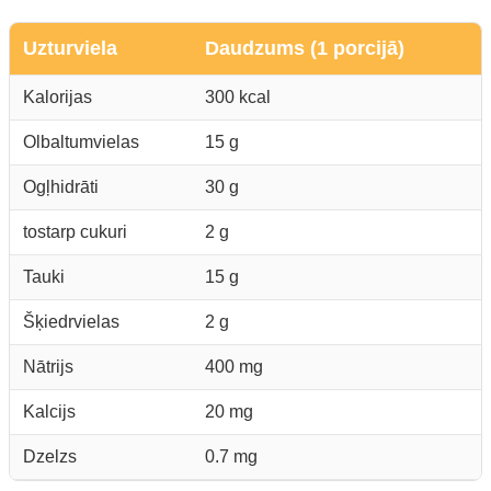
Uzturviela
Daudzums (1 porcijā)
Kalorijas
300 kcal
Olbaltumvielas
15 g
Ogļhidrāti
30 g
tostarp cukuri
2 g
Tauki
15 g
Šķiedrvielas
2 g
Nātrijs
400 mg
Kalcijs
20 mg
Dzelzs
0.7 mg