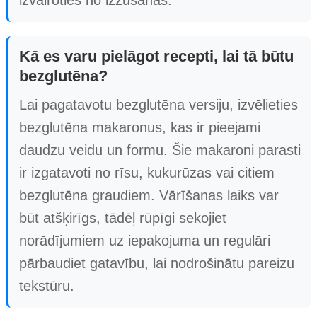
izvairoties no izžūšanas.
Kā es varu pielāgot recepti, lai tā būtu
bezglutēna?
Lai pagatavotu bezglutēna versiju, izvēlieties
bezglutēna makaronus, kas ir pieejami
daudzu veidu un formu. Šie makaroni parasti
ir izgatavoti no rīsu, kukurūzas vai citiem
bezglutēna graudiem. Vārīšanas laiks var
būt atšķirīgs, tādēļ rūpīgi sekojiet
norādījumiem uz iepakojuma un regulāri
pārbaudiet gatavību, lai nodrošinātu pareizu
tekstūru.