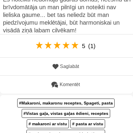
brīvdomātāja un man pilnīgi un noteikti nav
lieliska gaume... bet tas neliedz būt man
piedzīvojumu meklētājai, būt harmoniskai un
visādā ziņā labam cilvēkam!
5
(1)
Saglabāt
Komentēt
#Makaroni, makaronu receptes, Spageti, pasta
#Vistas gaļa, vistas gaļas ēdieni, receptes
# makaroni ar vistu
# pasta ar vistu