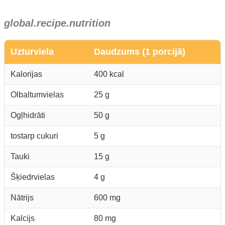
global.recipe.nutrition
Uzturviela
Daudzums (1 porcijā)
Kalorijas
400 kcal
Olbaltumvielas
25 g
Ogļhidrāti
50 g
tostarp cukuri
5 g
Tauki
15 g
Šķiedrvielas
4 g
Nātrijs
600 mg
Kalcijs
80 mg