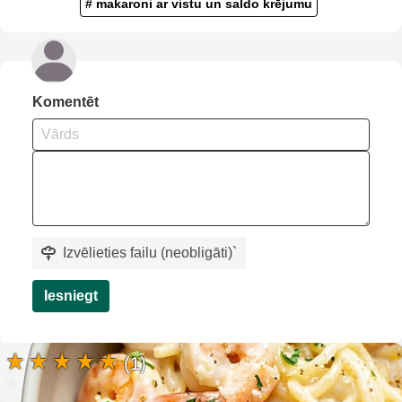
# makaroni ar vistu un saldo krējumu
Komentēt
Izvēlieties failu (neobligāti)
`
Iesniegt
(1)