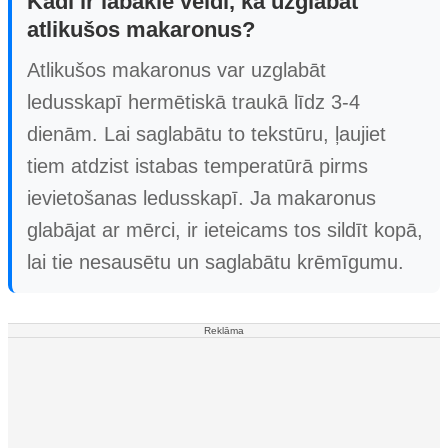
Kādi ir labākie veidi, kā uzglabāt
atlikušos makaronus?
Atlikušos makaronus var uzglabāt
ledusskapī hermētiskā traukā līdz 3-4
dienām. Lai saglabātu to tekstūru, ļaujiet
tiem atdzist istabas temperatūrā pirms
ievietošanas ledusskapī. Ja makaronus
glabājat ar mērci, ir ieteicams tos sildīt kopā,
lai tie nesausētu un saglabātu krēmīgumu.
Reklāma