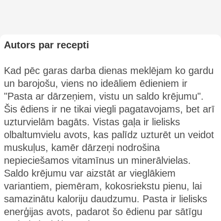
Autors par recepti
Kad pēc garas darba dienas meklējam ko gardu
un barojošu, viens no ideāliem ēdieniem ir
"Pasta ar dārzeņiem, vistu un saldo krējumu".
Šis ēdiens ir ne tikai viegli pagatavojams, bet arī
uzturvielām bagāts. Vistas gaļa ir lielisks
olbaltumvielu avots, kas palīdz uzturēt un veidot
muskuļus, kamēr dārzeņi nodrošina
nepieciešamos vitamīnus un minerālvielas.
Saldo krējumu var aizstāt ar vieglākiem
variantiem, piemēram, kokosriekstu pienu, lai
samazinātu kaloriju daudzumu. Pasta ir lielisks
enerģijas avots, padarot šo ēdienu par sātīgu