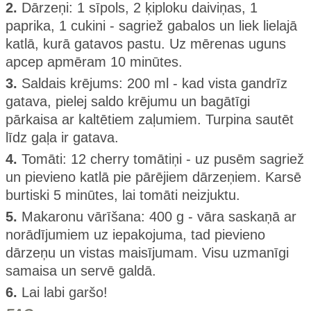
2.
Dārzeņi: 1 sīpols, 2 ķiploku daiviņas, 1
paprika, 1 cukini - sagriež gabalos un liek lielajā
katlā, kurā gatavos pastu. Uz mērenas uguns
apcep apmēram 10 minūtes.
3.
Saldais krējums: 200 ml - kad vista gandrīz
gatava, pielej saldo krējumu un bagātīgi
pārkaisa ar kaltētiem zaļumiem. Turpina sautēt
līdz gaļa ir gatava.
4.
Tomāti: 12 cherry tomātiņi - uz pusēm sagriež
un pievieno katlā pie pārējiem dārzeņiem. Karsē
burtiski 5 minūtes, lai tomāti neizjuktu.
5.
Makaronu vārīšana: 400 g - vāra saskaņā ar
norādījumiem uz iepakojuma, tad pievieno
dārzeņu un vistas maisījumam. Visu uzmanīgi
samaisa un servē galdā.
6.
Lai labi garšo!