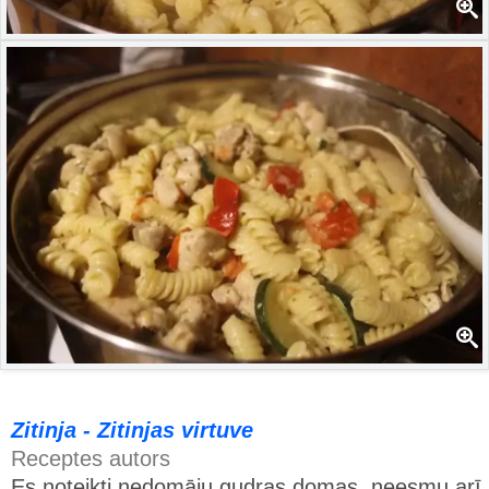
Zitinja - Zitinjas virtuve
Receptes autors
Es noteikti nedomāju gudras domas, neesmu arī