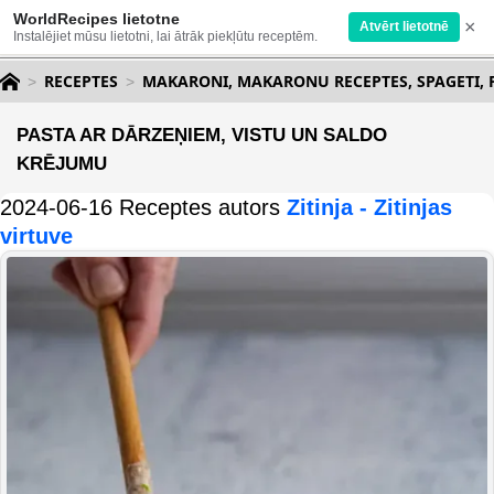
WorldRecipes lietotne
×
Atvērt lietotnē
Instalējiet mūsu lietotni, lai ātrāk piekļūtu receptēm.
RECEPTES
MAKARONI, MAKARONU RECEPTES, SPAGETI, 
PASTA AR DĀRZEŅIEM, VISTU UN SALDO
KRĒJUMU
2024-06-16 Receptes autors
Zitinja - Zitinjas
virtuve