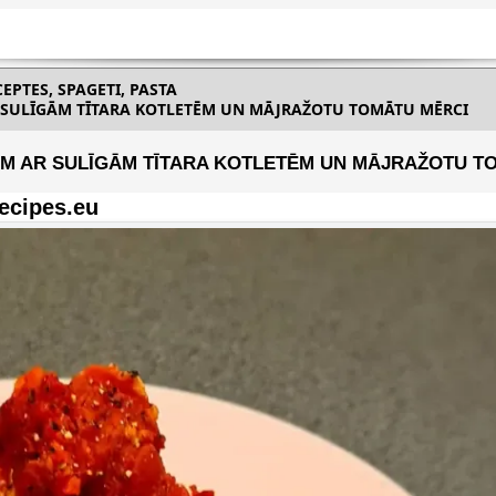
PTES, SPAGETI, PASTA
SULĪGĀM TĪTARA KOTLETĒM UN MĀJRAŽOTU TOMĀTU MĒRCI
M AR SULĪGĀM TĪTARA KOTLETĒM UN MĀJRAŽOTU T
ecipes.eu