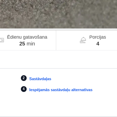
Ēdienu gatavošana
Porcijas
25
min
4
Sastāvdaļas
Iespējamās sastāvdaļu alternatīvas