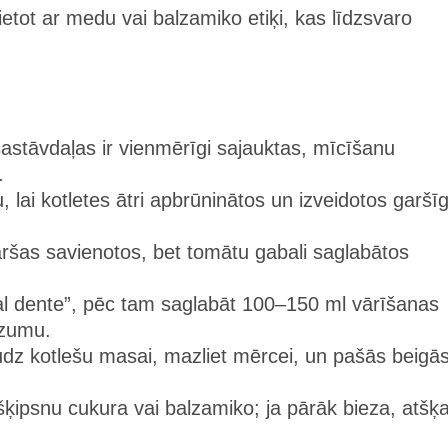
etot ar medu vai balzamiko etiķi, kas līdzsvaro
astāvdaļas ir vienmērīgi sajauktas, mīcīšanu
.
 lai kotletes ātri apbrūninātos un izveidotos garšī
aršas savienotos, bet tomātu gabali saglabātos
“al dente”, pēc tam saglabāt 100–150 ml vārīšanas
ezumu.
udz kotlešu masai, mazliet mērcei, un pašās beigā
šķipsnu cukura vai balzamiko; ja pārāk bieza, atšķa