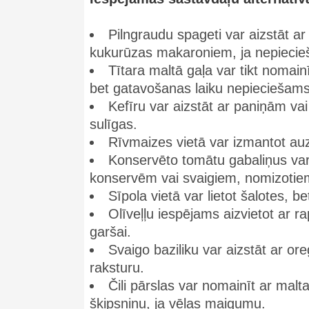
Pilngraudu spageti var aizstāt ar 
kukurūzas makaroniem, ja nepiecieša
Tītara maltā gaļa var tikt nomainī
bet gatavošanas laiku nepieciešams
Kefīru var aizstāt ar paniņām va
sulīgas.
Rīvmaizes vietā var izmantot auzu
Konservēto tomātu gabaliņus va
konservēm vai svaigiem, nomizotie
Sīpola vietā var lietot šalotes, 
Olīveļļu iespējams aizvietot ar r
garšai.
Svaigo baziliku var aizstāt ar or
raksturu.
Čili pārslas var nomainīt ar mal
šķipsniņu, ja vēlas maigumu.