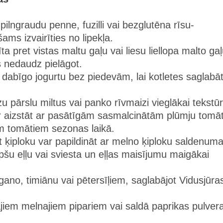
pilngraudu penne, fuzilli vai bezglutēna rīsu-
ms izvairīties no lipekļa.
ta pret vistas maltu gaļu vai liesu liellopa malto gaļ
 nedaudz pielāgot.
i dabīgo jogurtu bez piedevām, lai kotletes saglabā
 pārslu miltus vai panko rīvmaizi vieglākai tekstūr
r aizstāt ar pasātīgām sasmalcinātām plūmju tomā
m tomātiem sezonas laikā.
bet ķiploku var papildināt ar melno ķiploku saldenum
apšu eļļu vai sviesta un eļļas maisījumu maigākai
egano, timiānu vai pētersīļiem, saglabājot Vidusjūra
tajiem melnajiem pipariem vai saldā paprikas pulver