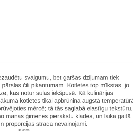
 nezaudētu svaigumu, bet garšas dziļumam tiek
s pārslas čili pikantumam. Kotletes top mīkstas, jo
ize, kas notur sulas iekšpusē. Kā kulinārijas
kumā kotletes tikai apbrūnina augstā temperatūr
rūvējoties mērcē; tā tās saglabā elastīgu tekstūru,
no manas ģimenes pierakstu klades, un laika gaitā
un proporcijas strādā nevainojami.
Reklāma