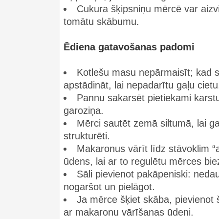
Cukura šķipsniņu mērcē var aizvi
tomātu skābumu.
Ēdiena gatavošanas padomi
Kotlešu masu nepārmaisīt; kad s
apstādināt, lai nepadarītu gaļu cietu
Pannu sakarsēt pietiekami karstu,
garoziņa.
Mērci sautēt zemā siltumā, lai g
strukturēti.
Makaronus vārīt līdz stāvoklim 
ūdens, lai ar to regulētu mērces bi
Sāli pievienot pakāpeniski: neda
nogaršot un pielāgot.
Ja mērce šķiet skāba, pievienot 
ar makaronu vārīšanas ūdeni.