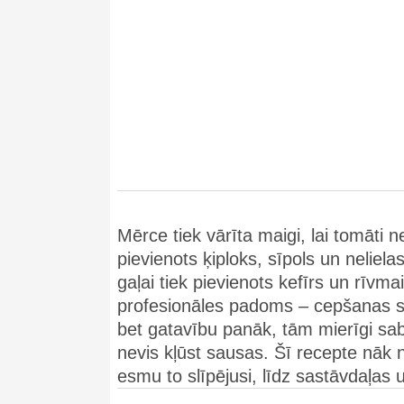
Mērce tiek vārīta maigi, lai tomāti
pievienots ķiploks, sīpols un neliela
gaļai tiek pievienots kefīrs un rīvma
profesionāles padoms – cepšanas sā
bet gatavību panāk, tām mierīgi sab
nevis kļūst sausas. Šī recepte nāk 
esmu to slīpējusi, līdz sastāvdaļas 