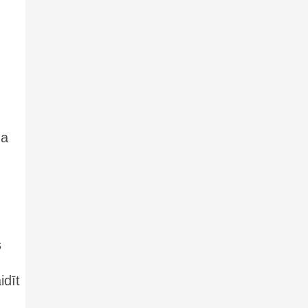
ga
s
idīt