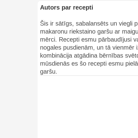
Autors par recepti
Šis ir sātīgs, sabalansēts un viegl
makaronu riekstaino garšu ar maigu
mērci. Recepti esmu pārbaudījusi v
nogales pusdienām, un tā vienmēr iz
kombinācija atgādina bērnības svēt
mūsdienās es šo recepti esmu pielā
garšu.