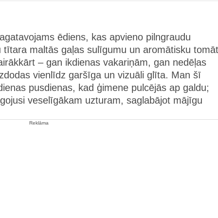
i pagatavojams ēdiens, kas apvieno pilngraudu
 tītara maltās gaļas sulīgumu un aromātisku tomā
airākkārt – gan ikdienas vakariņām, gan nedēļas
dodas vienlīdz garšīga un vizuāli glīta. Man šī
dienas pusdienas, kad ģimene pulcējās ap galdu;
gojusi veselīgākam uzturam, saglabājot mājīgu
Reklāma