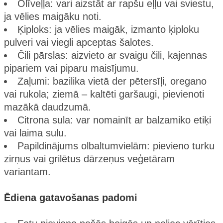
Olīveļļa: vari aizstāt ar rapšu eļļu vai sviestu,
ja vēlies maigāku noti.
Ķiploks: ja vēlies maigāk, izmanto ķiploku
pulveri vai viegli apceptas šalotes.
Čili pārslas: aizvieto ar svaigu čili, kajennas
pipariem vai piparu maisījumu.
Zaļumi: bazilika vietā der pētersīļi, oregano
vai rukola; ziemā – kaltēti garšaugi, pievienoti
mazākā daudzumā.
Citrona sula: var nomainīt ar balzamiko etiķi
vai laima sulu.
Papildinājums olbaltumvielām: pievieno turku
zirņus vai grilētus dārzeņus veģetāram
variantam.
Ēdiena gatavošanas padomi