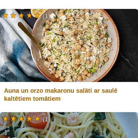
(1)
Auna un orzo makaronu salāti ar saulē
kaltētiem tomātiem
(1)