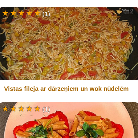
(1)
Vistas fileja ar dārzeņiem un wok nūdelēm
(1)