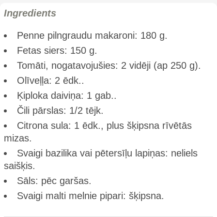
Ingredients
Penne pilngraudu makaroni: 180 g.
Fetas siers: 150 g.
Tomāti, nogatavojušies: 2 vidēji (ap 250 g).
Olīveļļa: 2 ēdk..
Ķiploka daiviņa: 1 gab..
Čili pārslas: 1/2 tējk.
Citrona sula: 1 ēdk., plus šķipsna rīvētās
mizas.
Svaigi bazilika vai pētersīļu lapiņas: neliels
saišķis.
Sāls: pēc garšas.
Svaigi malti melnie pipari: šķipsna.