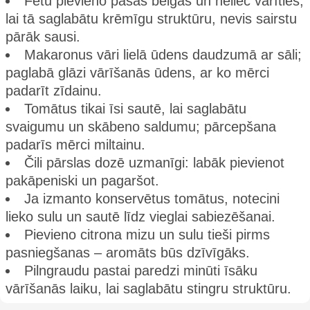
Fetu pievieno pašās beigās un neliec vārīties,
lai tā saglabātu krēmīgu struktūru, nevis sairstu
pārāk sausi.
Makaronus vāri lielā ūdens daudzumā ar sāli;
paglabā glāzi vārīšanās ūdens, ar ko mērci
padarīt zīdainu.
Tomātus tikai īsi sautē, lai saglabātu
svaigumu un skābeno saldumu; pārcepšana
padarīs mērci miltainu.
Čili pārslas dozē uzmanīgi: labāk pievienot
pakāpeniski un pagaršot.
Ja izmanto konservētus tomātus, notecini
lieko sulu un sautē līdz vieglai sabiezēšanai.
Pievieno citrona mizu un sulu tieši pirms
pasniegšanas – aromāts būs dzīvīgāks.
Pilngraudu pastai paredzi minūti īsāku
vārīšanās laiku, lai saglabātu stingru struktūru.