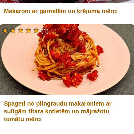
Makaroni ar garnelēm un krējuma mērci
(1)
Spageti no pilngraudu makaroniem ar
sulīgām tītara kotletēm un mājražotu
tomātu mērci