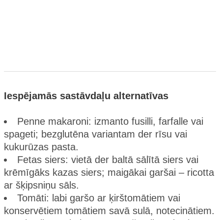
Iespējamās sastāvdaļu alternatīvas
Penne makaroni: izmanto fusilli, farfalle vai
spageti; bezglutēna variantam der rīsu vai
kukurūzas pasta.
Fetas siers: vietā der baltā sālītā siers vai
krēmīgāks kazas siers; maigākai garšai – ricotta
ar šķipsniņu sāls.
Tomāti: labi garšo ar ķirštomātiem vai
konservētiem tomātiem savā sulā, notecinātiem.