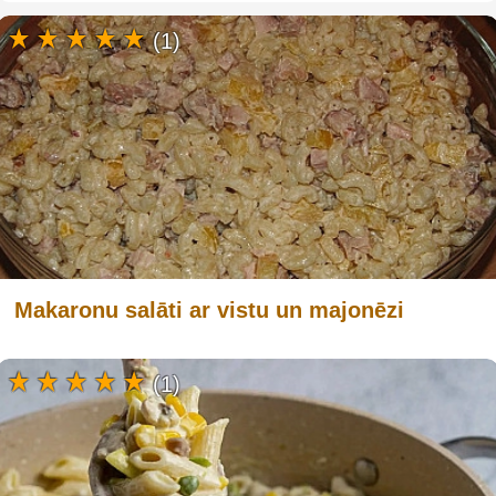
(1)
Makaronu salāti ar vistu un majonēzi
(1)