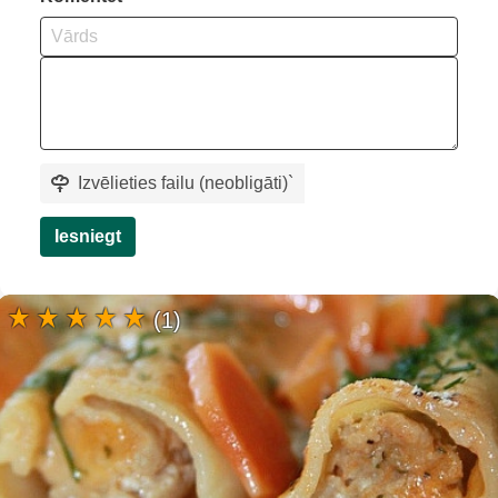
Izvēlieties failu (neobligāti)
`
Iesniegt
(1)