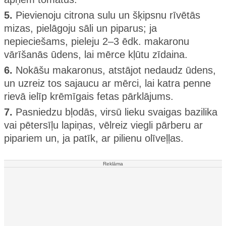
5.
Pievienoju citrona sulu un šķipsnu rīvētās
mizas, pielāgoju sāli un piparus; ja
nepieciešams, pieleju 2–3 ēdk. makaronu
vārīšanās ūdens, lai mērce kļūtu zīdaina.
6.
Nokāšu makaronus, atstājot nedaudz ūdens,
un uzreiz tos sajaucu ar mērci, lai katra penne
rievā ielīp krēmīgais fetas pārklājums.
7.
Pasniedzu bļodās, virsū lieku svaigas bazilika
vai pētersīļu lapiņas, vēlreiz viegli pārberu ar
pipariem un, ja patīk, ar pilienu olīveļļas.
Reklāma