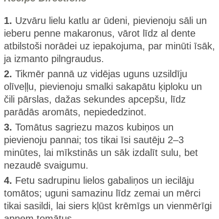
1.
Uzvāru lielu katlu ar ūdeni, pievienoju sāli un
ieberu penne makaronus, vārot līdz al dente
atbilstoši norādei uz iepakojuma, par minūti īsāk,
ja izmanto pilngraudus.
2.
Tikmēr pannā uz vidējas uguns uzsildīju
olīveļļu, pievienoju smalki sakapātu ķiploku un
čili pārslas, dažas sekundes apcepšu, līdz
parādās aromāts, nepiededzinot.
3.
Tomātus sagriezu mazos kubiņos un
pievienoju pannai; tos tikai īsi sautēju 2–3
minūtes, lai mīkstinās un sāk izdalīt sulu, bet
nezaudē svaigumu.
4.
Fetu sadrupinu lielos gabaliņos un iecilāju
tomātos; uguni samazinu līdz zemai un mērci
tikai sasildi, lai siers kļūst krēmīgs un vienmērīgi
apņem tomātus.