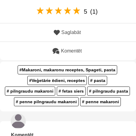
5
(1)
Saglabāt
Komentēt
#Makaroni, makaronu receptes, Spageti, pasta
#Veģetārie ēdieni, receptes
# pasta
# pilngraudu makaroni
# fetas siers
# pilngraudu pasta
# penne pilngraudu makaroni
# penne makaroni
Komentēt