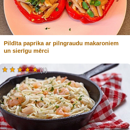
Pildīta paprika ar pilngraudu makaroniem
un sierīgu mērci
(1)