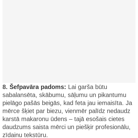
8.
Šefpavāra padoms:
Lai garša būtu
sabalansēta, skābumu, sāļumu un pikantumu
pielāgo pašās beigās, kad feta jau iemaisīta. Ja
mērce šķiet par biezu, vienmēr palīdz nedaudz
karstā makaronu ūdens – tajā esošais cietes
daudzums saista mērci un piešķir profesionālu,
zīdainu tekstūru.