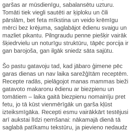
garšas ar mūsdienīgu, sabalansētu uzturu.
Tomāti tiek viegli sautēti ar ķiploku un čili
pārslām, bet feta mīkstina un veido krēmīgu
mērci bez krējuma, saglabājot ēdienu svaigu un
mazliet pikantu. Pilngraudu penne piešķir vairāk
šķiedrvielu un noturīgu struktūru, tāpēc porcija ir
gan barojoša, gan ilgāk sniedz sāta sajūtu.
Šo pastu gatavoju tad, kad jābaro ģimene pēc
garas dienas un nav laika sarežģītām receptēm.
Recepte radās, pielāgojot manas mammas bieži
gatavoto makaronu ēdienu ar biezpienu un
tomātiem – laika gaitā biezpienu nomainīju pret
fetu, jo tā kūst vienmērīgāk un garša kļūst
izteiksmīgāka. Recepti esmu vairākkārt testējusi
arī aukstai līdzi ņemšanai: nākamajā dienā tā
saglabā patīkamu tekstūru, ja pievieno nedaudz