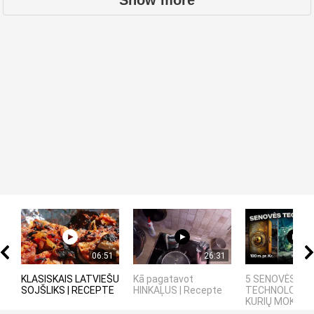
06:51
26:31
KLASISKAIS LATVIEŠU
Kā pagatavot
5 SENOVĖS
SOJŠLIKS | RECEPTE
HINKAĻUS | Recepte
TECHNOLOGIJO
KURIŲ MOKSLINI