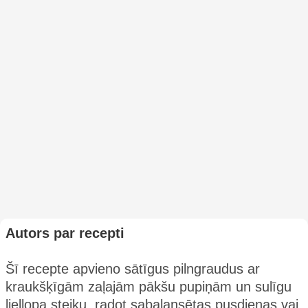
Autors par recepti
Šī recepte apvieno sātīgus pilngraudus ar
kraukšķīgām zaļajām pākšu pupiņām un sulīgu
liellopa steiku, radot sabalansētas pusdienas vai