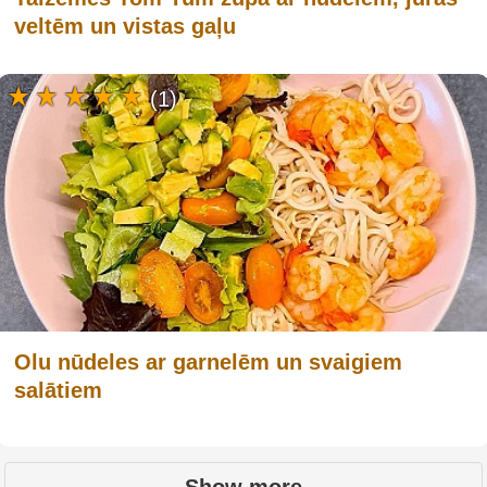
veltēm un vistas gaļu
(1)
Olu nūdeles ar garnelēm un svaigiem
salātiem
Show more