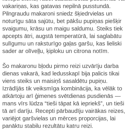
vakariņas, kas gatavas nepilnā pusstundā.
Pilngraudu makaroni sniedz šķiedrvielas un
noturīgu sāta sajūtu, bet pākšu pupiņas piešķir
svaigumu, krāsu un maigu saldumu. Steiks tiek
apcepts ātri, augstā temperatūrā, lai saglabātu
sulīgumu un raksturīgo gaļas garšu, kas lieliski
sader ar olīveļļu, ķiploku un citrona notīm.
Šo makaronu bļodu pirmo reizi uzvārīju darba
dienas vakarā, kad ledusskapī bija palicis tikai
viens steiks un maisiņš sasaldētu pupiņu.
Izrādījās tik veiksmīga kombinācija, ka vēlāk to
atkārtoju arī ģimenes svētdienas pusdienās —
mans vīrs lūdza “tieši tāpat kā iepriekš”, un tieši
tā arī darīju. Recepti pārbaudīju vairākas reizes,
variējot garšvielas un mērces proporcijas, lai
panāktu stabilu rezultātu katru reizi.