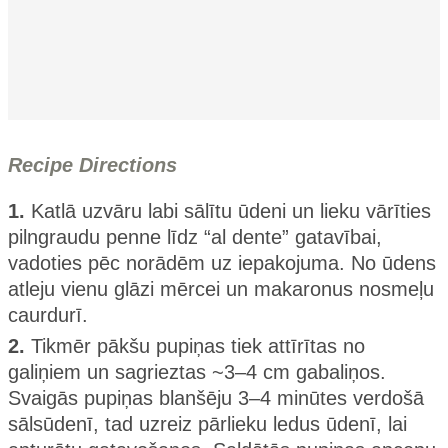
Recipe Directions
1.
Katlā uzvāru labi sālītu ūdeni un lieku vārīties
pilngraudu penne līdz “al dente” gatavībai,
vadoties pēc norādēm uz iepakojuma. No ūdens
atleju vienu glāzi mērcei un makaronus nosmeļu
caurdurī.
2.
Tikmēr pākšu pupiņas tiek attīrītas no
galiņiem un sagrieztas ~3–4 cm gabaliņos.
Svaigās pupiņas blanšēju 3–4 minūtes verdošā
sālsūdenī, tad uzreiz pārlieku ledus ūdenī, lai