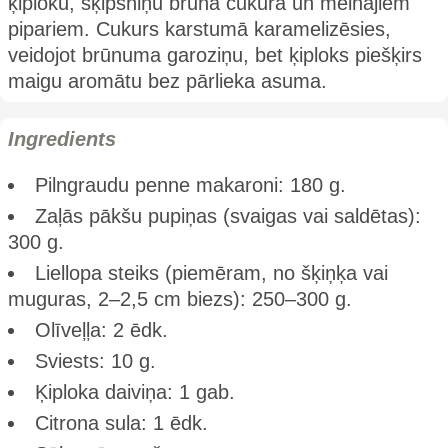
ķiploku, šķipsniņu brūnā cukura un melnajiem
pipariem. Cukurs karstumā karameli­zēsies,
veidojot brūnuma garoziņu, bet ķiploks piešķirs
maigu aromātu bez pārlieka asuma.
Ingredients
Pilngraudu penne makaroni: 180 g.
Zaļās pākšu pupiņas (svaigas vai saldētas):
300 g.
Liellopa steiks (piemēram, no šķiņķa vai
muguras, 2–2,5 cm biezs): 250–300 g.
Olīveļļa: 2 ēdk.
Sviests: 10 g.
Ķiploka daiviņa: 1 gab.
Citrona sula: 1 ēdk.