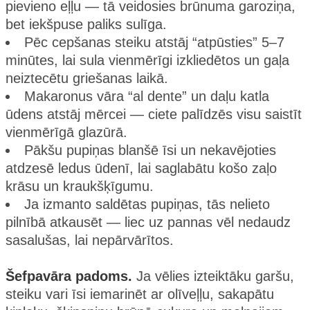
pievieno eļļu — tā veidosies brūnuma garoziņa,
bet iekšpuse paliks sulīga.
Pēc cepšanas steiku atstāj “atpūsties” 5–7
minūtes, lai sula vienmērīgi izkliedētos un gaļa
neiztecētu griešanas laikā.
Makaronus vāra “al dente” un daļu katla
ūdens atstāj mērcei — ciete palīdzēs visu saistīt
vienmērīgā glazūrā.
Pākšu pupiņas blanšē īsi un nekavējoties
atdzesē ledus ūdenī, lai saglabātu košo zaļo
krāsu un kraukšķīgumu.
Ja izmanto saldētas pupiņas, tās nelieto
pilnībā atkausēt — liec uz pannas vēl nedaudz
sasalušas, lai nepārvārītos.
Šefpavāra padoms.
Ja vēlies izteiktāku garšu,
steiku vari īsi iemarinēt ar olīveļļu, sakapātu