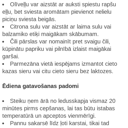
Olīveļļu var aizstāt ar auksti spiestu rapšu
eļļu, bet sviesta aromātam pievienot nelielu
piciņu sviesta beigās.
Citrona sulu var aizstāt ar laima sulu vai
balzamiko etiķi maigākam skābumam.
Čili pārslas var nomainīt pret svaigu čili,
kūpinātu papriku vai pilnībā izlaist maigākai
garšai.
Parmezāna vietā iespējams izmantot cieto
kazas sieru vai citu cieto sieru bez laktozes.
Ēdiena gatavošanas padomi
Steiku ņem ārā no ledusskapja vismaz 20
minūtes pirms cepšanas, lai tas būtu istabas
temperatūrā un apceptos vienmērīgi.
Pannu sakarsē līdz ļoti karstai, tikai tad