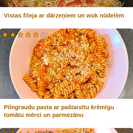
Vistas fileja ar dārzeņiem un wok nūdelēm
(1)
Pilngraudu pasta ar paštaisītu krēmīgu
tomātu mērci un parmezānu