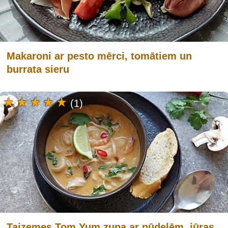
Makaroni ar pesto mērci, tomātiem un
burrata sieru
(1)
Taizemes Tom Yum zupa ar nūdelēm, jūras