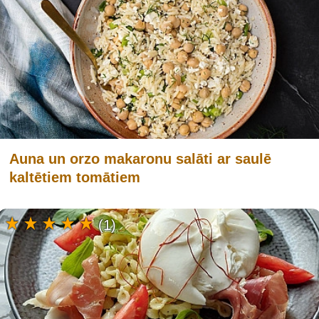
Auna un orzo makaronu salāti ar saulē
kaltētiem tomātiem
(1)