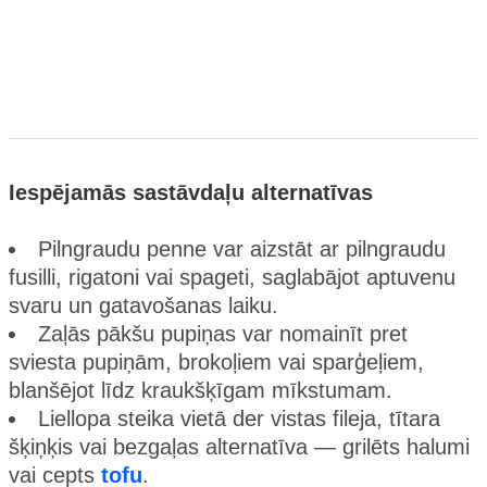
Iespējamās sastāvdaļu alternatīvas
Pilngraudu penne var aizstāt ar pilngraudu
fusilli, rigatoni vai spageti, saglabājot aptuvenu
svaru un gatavošanas laiku.
Zaļās pākšu pupiņas var nomainīt pret
sviesta pupiņām, brokoļiem vai sparģeļiem,
blanšējot līdz kraukšķīgam mīkstumam.
Liellopa steika vietā der vistas fileja, tītara
šķiņķis vai bezgaļas alternatīva — grilēts halumi
vai cepts
tofu
.