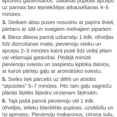
apturētu gatavošanos. Saldētās pupiņas apcepu
uz pannas bez iepriekšējas atkausēšanas 4–5
minūtes.
3.
Steikam abas puses nosusinu ar papīra dvieli,
pārberu ar sāli un svaigiem melnajiem pipariem.
4.
Bieza dibena pannā uzkarsēju 1 ēdk. olīveļļas
līdz dūmošanas malai, pievienoju steiku un
apcepu 2–3 minūtes katrā pusē līdz vidēji jēlam
vai vēlamajai gatavībai. Pēdējā minūtē
pievienoju sviestu un saspiestu ķiploka daiviņu,
ar karoti pārleju gaļu ar aromātisko sviestu.
5.
Steiks tiek pārcelts uz dēlīti un atstāts
“atpūsties” 5–7 minūtes. Pēc tam gaļu sagriežu
plānās šķēlēs šķiedru virzienam šķērsām.
6.
Tajā pašā pannā pievienoju vēl 1 ēdk.
olīveļļas, ielieku blanšētās pupiņas, uzsildošu un
īsi apmaisu. Pievienoju makaronus, citrona sulu,