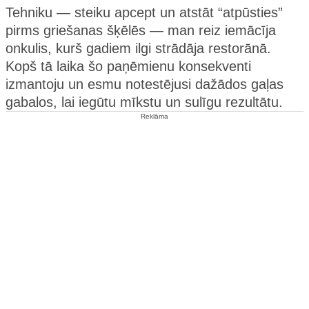
Tehniku — steiku apcept un atstāt “atpūsties”
pirms griešanas šķēlēs — man reiz iemācīja
onkulis, kurš gadiem ilgi strādāja restorānā.
Kopš tā laika šo paņēmienu konsekventi
izmantoju un esmu notestējusi dažādos gaļas
gabalos, lai iegūtu mīkstu un sulīgu rezultātu.
Reklāma