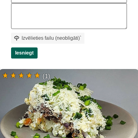
Izvēlieties failu (neobligāti)
`
Iesniegt
(1)