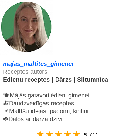
majas_maltites_gimenei
Receptes autors
Ēdienu receptes | Dārzs | Siltumnīca
🍽Mājās gatavoti ēdieni ģimenei.
🍝Daudzveidīgas receptes.
📌Maltīšu idejas, padomi, knifiņi.
☘️Dalos ar dārza dzīvi.
5
(1)