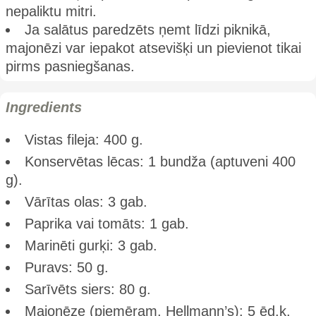
nepaliktu mitri.
Ja salātus paredzēts ņemt līdzi piknikā,
majonēzi var iepakot atsevišķi un pievienot tikai
pirms pasniegšanas.
Ingredients
Vistas fileja: 400 g.
Konservētas lēcas: 1 bundža (aptuveni 400
g).
Vārītas olas: 3 gab.
Paprika vai tomāts: 1 gab.
Marinēti gurķi: 3 gab.
Puravs: 50 g.
Sarīvēts siers: 80 g.
Majonēze (piemēram, Hellmann’s): 5 ēd.k.