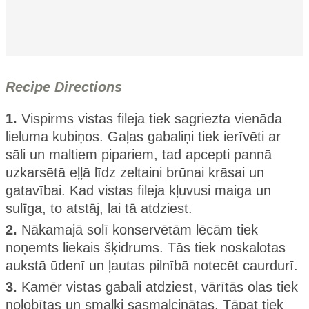
Recipe Directions
1.
Vispirms vistas fileja tiek sagriezta vienāda
lieluma kubiņos. Gaļas gabaliņi tiek ierīvēti ar
sāli un maltiem pipariem, tad apcepti pannā
uzkarsētā eļļā līdz zeltaini brūnai krāsai un
gatavībai. Kad vistas fileja kļuvusi maiga un
sulīga, to atstāj, lai tā atdziest.
2.
Nākamajā solī konservētām lēcām tiek
noņemts liekais šķidrums. Tās tiek noskalotas
aukstā ūdenī un ļautas pilnībā notecēt caurdurī.
3.
Kamēr vistas gabali atdziest, vārītās olas tiek
nolobītas un smalki sasmalcinātas. Tāpat tiek