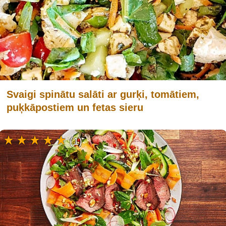
Svaigi spinātu salāti ar gurķi, tomātiem,
puķkāpostiem un fetas sieru
(1)