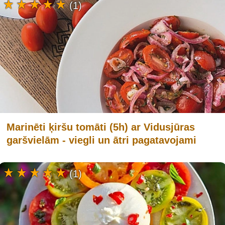
(1)
Marinēti ķiršu tomāti (5h) ar Vidusjūras
garšvielām - viegli un ātri pagatavojami
(1)