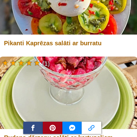
Pikanti Kaprēzas salāti ar burratu
(1)