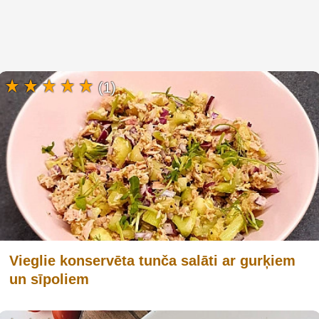
(1)
Vieglie konservēta tunča salāti ar gurķiem
un sīpoliem