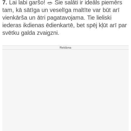
7.
Lai labi garšo! 🥗 Šie salāti ir ideāls piemērs
tam, kā sātīga un veselīga maltīte var būt arī
vienkārša un ātri pagatavojama. Tie lieliski
iederas ikdienas ēdienkartē, bet spēj kļūt arī par
svētku galda zvaigzni.
Reklāma