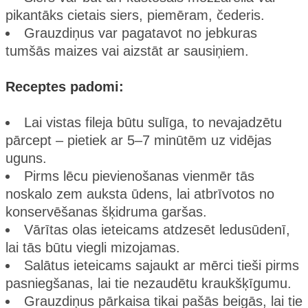
pikantāks cietais siers, piemēram, čederis.
Grauzdiņus var pagatavot no jebkuras
tumšās maizes vai aizstāt ar sausiņiem.
Receptes padomi:
Lai vistas fileja būtu sulīga, to nevajadzētu
pārcept – pietiek ar 5–7 minūtēm uz vidējas
uguns.
Pirms lēcu pievienošanas vienmēr tās
noskalo zem auksta ūdens, lai atbrīvotos no
konservēšanas šķidruma garšas.
Vārītas olas ieteicams atdzesēt ledusūdenī,
lai tās būtu viegli mizojamas.
Salātus ieteicams sajaukt ar mērci tieši pirms
pasniegšanas, lai tie nezaudētu kraukšķīgumu.
Grauzdiņus pārkaisa tikai pašās beigās, lai tie