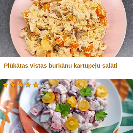
Plūkātas vistas burkānu kartupeļu salāti
(1)