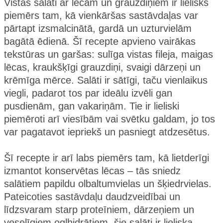
Vistas salāti ar lēcām un grauzdiņiem ir lielisks
piemērs tam, kā vienkāršas sastāvdaļas var
pārtapt izsmalcinātā, gardā un uzturvielām
bagātā ēdienā. Šī recepte apvieno vairākas
tekstūras un garšas: sulīga vistas fileja, maigas
lēcas, kraukšķīgi grauzdiņi, svaigi dārzeņi un
krēmīga mērce. Salāti ir sātīgi, taču vienlaikus
viegli, padarot tos par ideālu izvēli gan
pusdienām, gan vakariņām. Tie ir lieliski
piemēroti arī viesībām vai svētku galdam, jo tos
var pagatavot iepriekš un pasniegt atdzesētus.
Šī recepte ir arī labs piemērs tam, kā lietderīgi
izmantot konservētas lēcas – tās sniedz
salātiem papildu olbaltumvielas un šķiedrvielas.
Pateicoties sastāvdaļu daudzveidībai un
līdzsvaram starp proteīniem, dārzeņiem un
veselīgiem ogļhidrātiem, šie salāti ir lieliska