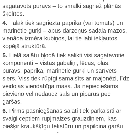
sagatavots puravs – to smalki sagriež plānās
šķēlītēs.
4.
Tālāk tiek sagriezta paprika (vai tomāts) un
marinētie gurķi – abus dārzeņus sadala mazos,
vienāda izmēra kubiņos, lai tie labi iekļautos
kopējā struktūrā.
5.
Lielā salātu bļodā tiek salikti visi sagatavotie
komponenti – vistas gabaliņi, lēcas, olas,
puravs, paprika, marinētie gurķi un sarīvēts
siers. Viss tiek rūpīgi samaisīts ar majonēzi, līdz
veidojas viendabīga masa. Ja nepieciešams,
pievieno vēl nedaudz sāls un piparus pēc
garšas.
6.
Pirms pasniegšanas salāti tiek pārkaisīti ar
svaigi ceptiem rupjmaizes grauzdiņiem, kas
piešķir kraukšķīgu tekstūru un papildina garšu.