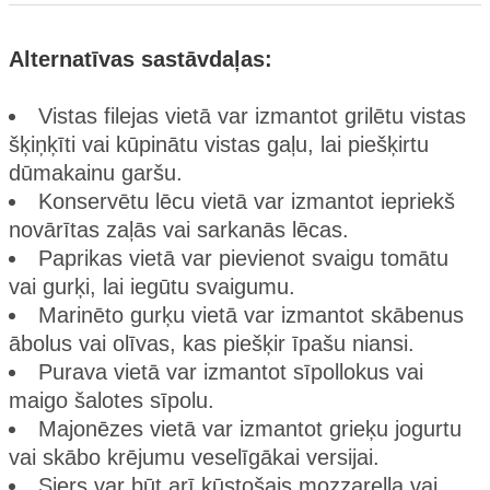
Alternatīvas sastāvdaļas:
Vistas filejas vietā var izmantot grilētu vistas
šķiņķīti vai kūpinātu vistas gaļu, lai piešķirtu
dūmakainu garšu.
Konservētu lēcu vietā var izmantot iepriekš
novārītas zaļās vai sarkanās lēcas.
Paprikas vietā var pievienot svaigu tomātu
vai gurķi, lai iegūtu svaigumu.
Marinēto gurķu vietā var izmantot skābenus
ābolus vai olīvas, kas piešķir īpašu niansi.
Purava vietā var izmantot sīpollokus vai
maigo šalotes sīpolu.
Majonēzes vietā var izmantot grieķu jogurtu
vai skābo krējumu veselīgākai versijai.
Siers var būt arī kūstošais mozzarella vai