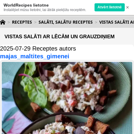
WorldRecipes lietotne
×
Atvērt lietotnē
Instalējiet mūsu lietotni, lai ātrāk piekļūtu receptēm.
RECEPTES
SALĀTI, SALĀTU RECEPTES
VISTAS SALĀTI 
VISTAS SALĀTI AR LĒCĀM UN GRAUZDIŅIEM
2025-07-29 Receptes autors
majas_maltites_gimenei