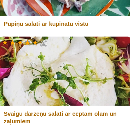
Pupiņu salāti ar kūpinātu vistu
(1)
Svaigu dārzeņu salāti ar ceptām olām un
zaļumiem