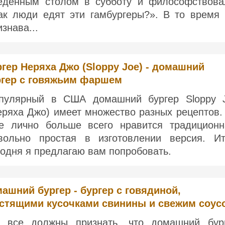
еденным столом в субботу и философствова
ак люди едят эти гамбургеры?». В то время
изнава...
гер Неряха Джо (Sloppy Joe) - домашний
ргер с говяжьим фаршем
пулярный в США домашний бургер Sloppy 
еряха Джо) имеет множество разных рецептов.
е лично больше всего нравится традиционн
вольно простая в изготовлении версия. Ит
годня я предлагаю вам попробовать.
ашний бургер - бургер с говядиной,
стящими кусочками свинины и свежим соус
 все должны признать, что домашний бур