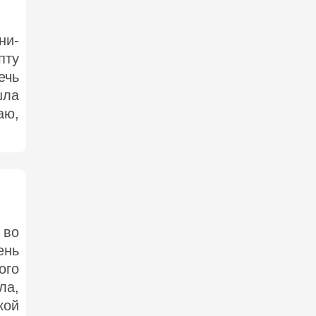
ни-
пту
ечь
шла
аю,
 во
ень
ого
ла,
кой