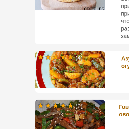
пр
пр
чт
ра
за
(4)
Аз
ог
(6)
Гов
ово