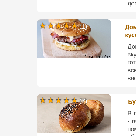
до
(1)
Дом
кус
До
вк
го
вс
ва
(7)
Бу
В 
- 
по