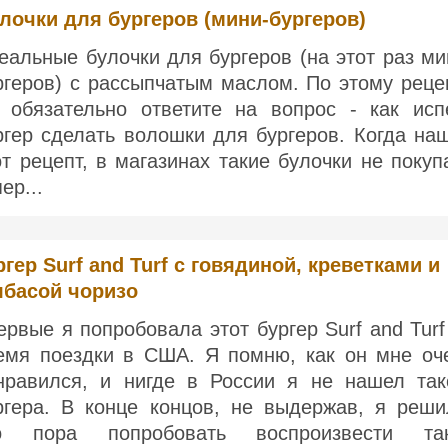
лочки для бургеров (мини-бургеров)
еальные булочки для бургеров (на этот раз ми
ргеров) с рассыпчатым маслом. По этому реце
 обязательно ответите на вопрос - как исп
ргер сделать волошки для бургеров. Когда на
от рецепт, в магазинах такие булочки не покуп
ер...
гер Surf and Turf с говядиной, креветками и
лбасой чоризо
ервые я попробовала этот бургер Surf and Turf
емя поездки в США. Я помню, как он мне оч
нравился, и нигде в России я не нашел так
ргера. В конце концов, не выдержав, я реши
о пора попробовать воспроизвести та