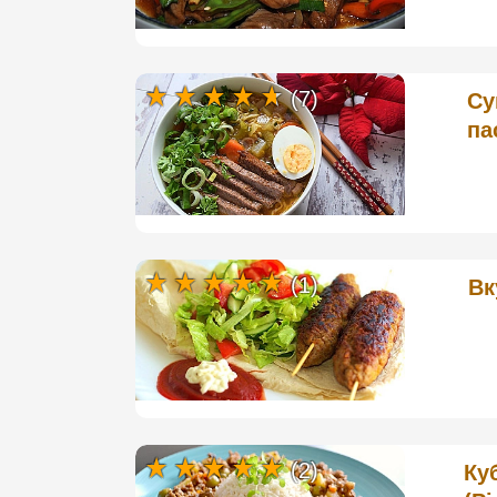
(7)
Су
па
(1)
Вк
(2)
Ку