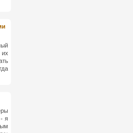
ми
ный
 их
ать
гда
еры
- я
ным