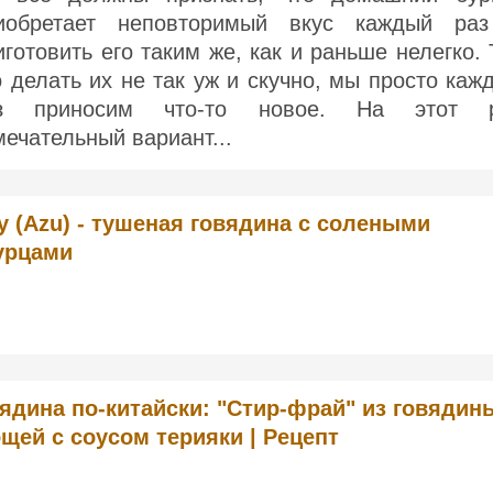
иобретает неповторимый вкус каждый ра
иготовить его таким же, как и раньше нелегко. 
о делать их не так уж и скучно, мы просто каж
з приносим что-то новое. На этот 
мечательный вариант...
у (Azu) - тушеная говядина с солеными
урцами
ядина по-китайски: "Стир-фрай" из говядин
щей с соусом терияки | Рецепт