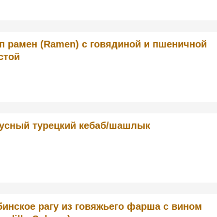
п рамен (Ramen) с говядиной и пшеничной
стой
усный турецкий кебаб/шашлык
бинское рагу из говяжьего фарша с вином