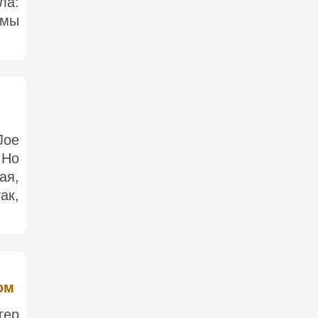
ла:
 мы
Joe
 Но
ая,
ак,
ом
гер