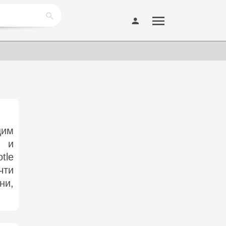
щим
 и
le
чти
ни,