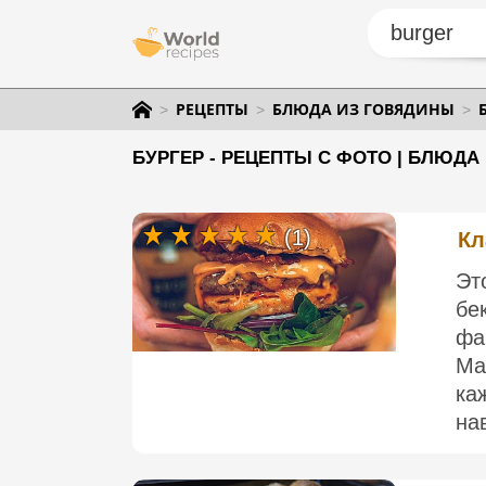
РЕЦЕПТЫ
БЛЮДА ИЗ ГОВЯДИНЫ
БУРГЕР - РЕЦЕПТЫ С ФОТО | БЛЮДА
(1)
Кл
Эт
б
фа
Ma
ка
на