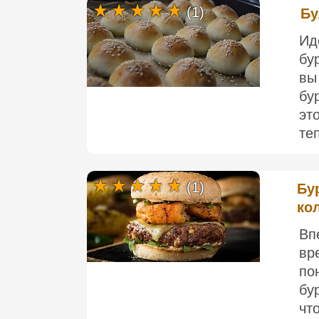
(1)
Бу
Ид
бу
вы
бу
эт
теп
(1)
Бур
ко
Вп
вр
по
бу
чт