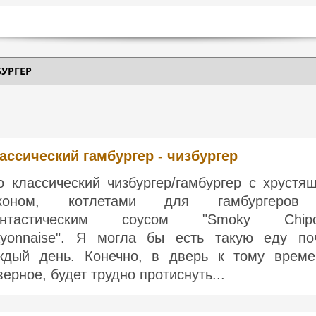
БУРГЕР
ассический гамбургер - чизбургер
о классический чизбургер/гамбургер с хрустя
економ, котлетами для гамбургеров
нтастическим соусом "Smoky Chipot
yonnaise". Я могла бы есть такую ​​еду по
ждый день. Конечно, в дверь к тому време
верное, будет трудно протиснуть...