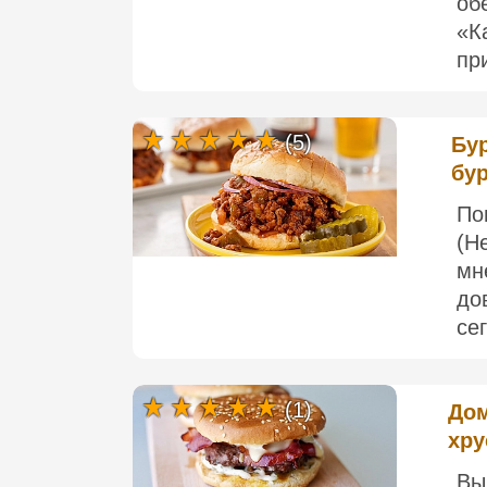
об
«К
пр
(5)
Бур
бу
По
(Н
мн
до
се
(1)
Дом
хру
Вы