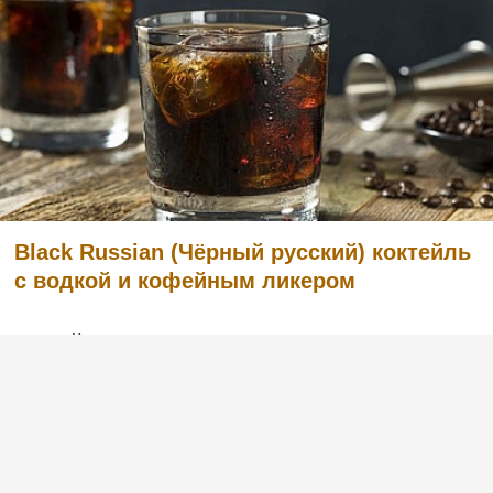
Black Russian (Чёрный русский) коктейль
с водкой и кофейным ликером
Легкий в приготовлении, но в то же время
очень вкусный коктейль с английским
названием Black Russian «Чёрный русский».
Готовится из водки и кофейного ликера.
Попробуйте и вы, этот рецепт вас не
разочарует. :)