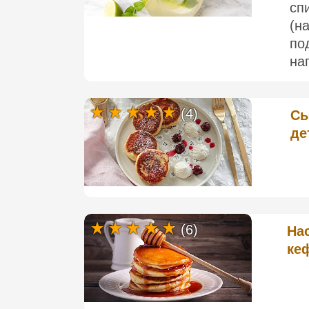
сп
(н
по
нап
(4)
Сы
де
(6)
На
ке