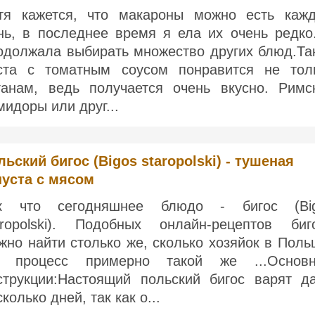
тя кажется, что макароны можно есть каж
нь, в последнее время я ела их очень редко
одолжала выбирать множество других блюд.Та
ста с томатным соусом понравится не тол
ганам, ведь получается очень вкусно. Римс
мидоры или друг...
льский бигос (Bigos staropolski) - тушеная
пуста с мясом
к что сегодняшнее блюдо - бигос (Bi
aropolski). Подобных онлайн-рецептов биг
жно найти столько же, сколько хозяйок в Поль
 процесс примерно такой же ...Основ
струкции:Настоящий польский бигос варят д
колько дней, так как о...