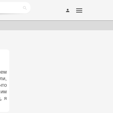
ием
ли,
что
 им
, я