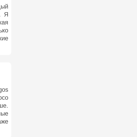
дый
. Я
кая
ько
кие
gos
осо
ше.
ные
аже