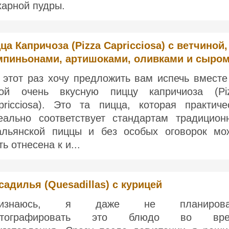
харной пудры.
ца Капричоза (Pizza Capricciosa) с ветчиной,
пиньонами, артишоками, оливками и сыро
 этот раз хочу предложить вам испечь вместе
ой очень вкусную пиццу капричиоза (Pi
pricciosa). Это та пицца, которая практиче
еально соответствует стандартам традицион
альянской пиццы и без особых оговорок мо
ь отнесена к и...
садилья (Quesadillas) с курицей
ризнаюсь, я даже не планирова
отографировать это блюдо во вре