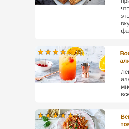
пр
чт
э
вк
фа
(3)
Во
ал
Ле
ал
мн
все
(4)
Ве
то