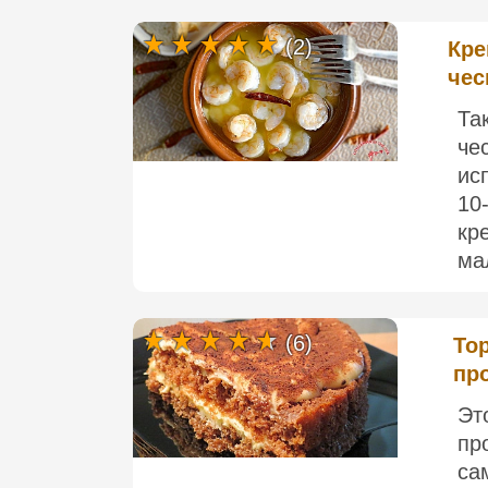
(2)
Кре
чес
Та
че
ис
10
кр
ма
(6)
То
пр
Эт
пр
са