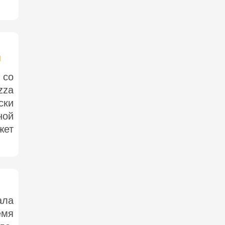
м
 со
zza
ски
ной
жет
ла
мя