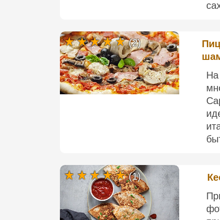
са
(2)
Пиц
шам
На
мн
Ca
ид
ит
быт
(1)
Ке
П
ф