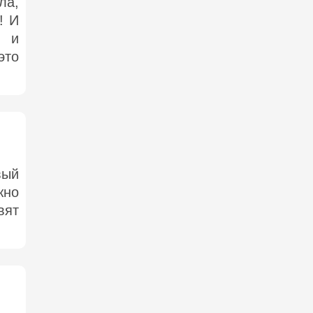
ла,
! И
 и
это
вый
жно
вят