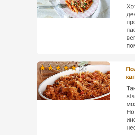
Хо
де
пр
па
ве
по
(2)
По
ка
Та
st
мо
Но
ин
нес