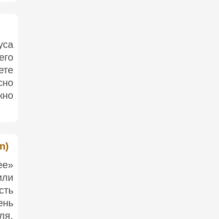
уса
его
ете
сно
жно
n)
ее»
или
сть
ень
ля,