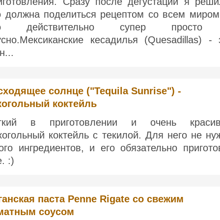
иготовления. Сразу после дегустации я реши
о должна поделиться рецептом со всем миром
то действительно супер просто
усно.Мексиканские кесадилья (Quesadillas) - 
н...
сходящее солнце ("Tequila Sunrise") -
когольный коктейль
гкий в приготовлении и очень краси
когольный коктейль с текилой. Для него не ну
ого ингредиентов, и его обязательно пригото
. :)
ганская паста Penne Rigate со свежим
матным соусом