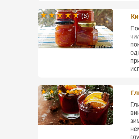
(6)
Ки
По
чи
по
од
пр
ис
(2)
Гл
Гл
ви
зи
не
гл