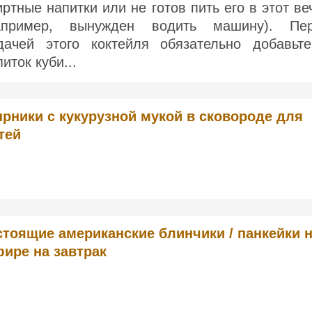
иртные напитки или не готов пить его в этот ве
апример, вынужден водить машину). Пе
дачей этого коктейля обязательно добавьт
иток куби...
рники с кукурузной мукой в сковороде для
тей
стоящие американские блинчики / панкейки 
фире на завтрак