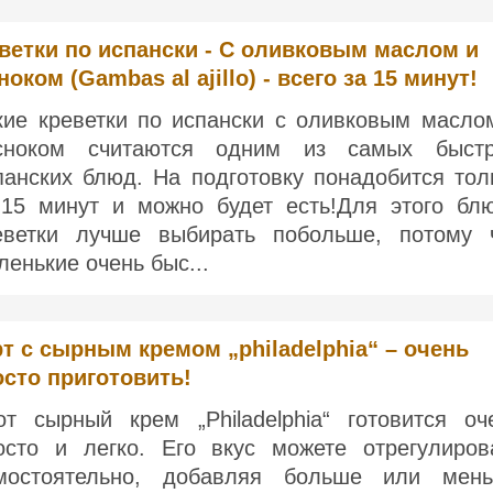
ветки по испански - С оливковым маслом и
ноком (Gambas al ajillo) - всего за 15 минут!
кие креветки по испански с оливковым масло
сноком считаются одним из самых быст
панских блюд. На подготовку понадобится тол
-15 минут и можно будет есть!Для этого бл
еветки лучше выбирать побольше, потому 
ленькие очень быс...
рт с сырным кремом „philadelphia“ – очень
осто приготовить!
от сырный крем „Philadelphia“ готовится оч
осто и легко. Его вкус можете отрегулиров
мостоятельно, добавляя больше или мен