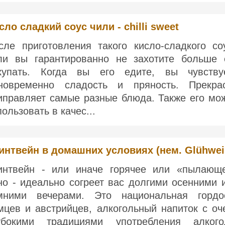
сло сладкий соус чили - chilli sweet
сле приготовления такого кисло-сладкого со
ли вы гарантированно не захотите больше 
купать. Когда вы его едите, вы чувству
новременно сладость и пряность. Прекра
иправляет самые разные блюда. Также его мо
пользовать в качес...
интвейн в домашних условиях (нем. Glühwei
интвейн - или иначе горячее или «пылающ
но - идеально согреет вас долгими осенними 
мними вечерами. Это национальная гордо
мцев и австрийцев, алкогольный напиток с оч
убокими традициями употребления алкого