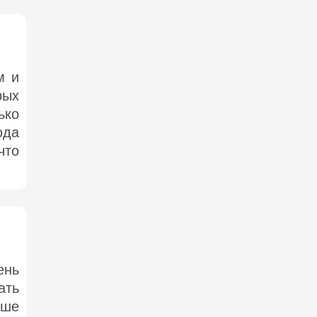
м и
рых
ько
юда
что
ень
ать
ьше