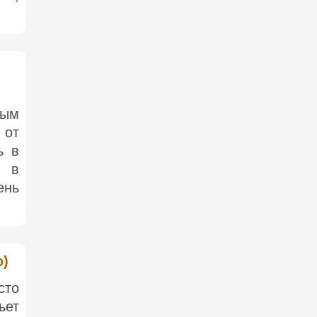
тым
 от
ь в
о в
ень
o)
сто
ьет