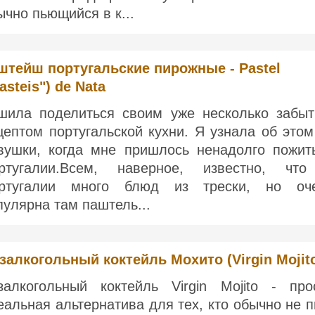
ычно пьющийся в к...
штейш португальские пирожные - Pastel
asteis") de Nata
шила поделиться своим уже несколько забы
цептом португальской кухни. Я узнала об этом
вушки, когда мне пришлось ненадолго пожит
ртугалии.Всем, наверное, известно, чт
ртугалии много блюд из трески, но оч
пулярна там паштель...
залкогольный коктейль Мохито (Virgin Mojit
залкогольный коктейль Virgin Mojito - про
еальная альтернатива для тех, кто обычно не п