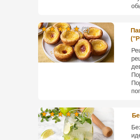
об
(2)
Па
("P
Ре
ре
де
По
По
по
(1)
Бе
Бе
ид