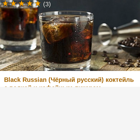
(3)
Black Russian (Чёрный русский) коктейль
с водкой и кофейным ликером
Легкий в приготовлении, но в то же время
очень вкусный коктейль с английским
названием Black Russian «Чёрный русский».
Готовится из водки и кофейного ликера.
Попробуйте и вы, этот рецепт вас не