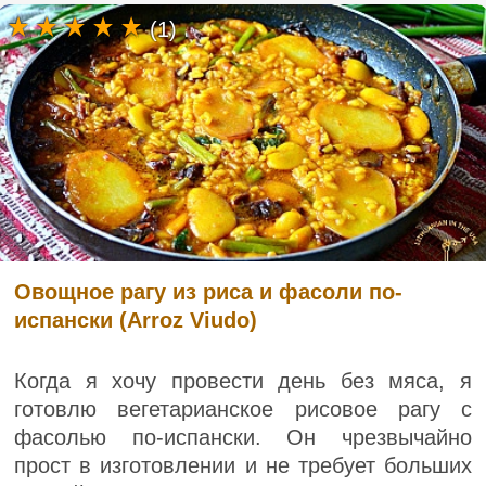
(1)
Овощное рагу из риса и фасоли по-
испански (Arroz Viudo)
Когда я хочу провести день без мяса, я
готовлю вегетарианское рисовое рагу с
фасолью по-испански. Он чрезвычайно
прост в изготовлении и не требует больших