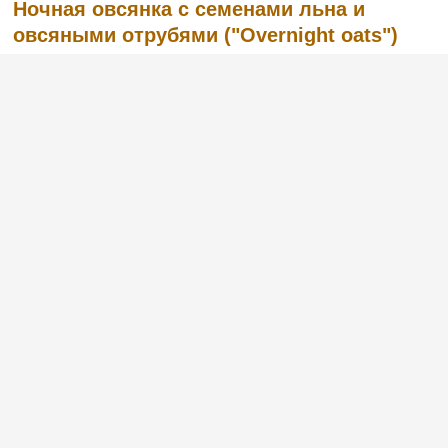
Ночная овсянка с семенами льна и
овсяными отрубями ("Overnight oats")
Недавно я открыла для себя очень
полезный и натуральный продукт —
овсяные отруби. Другими словами, это
шелуха, которая остается после помола
зерна. Овсяные отруби содержат много
питательных веществ – магний, железо,
фолиевую кислоту. Они укрепляют им...
(1)