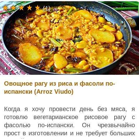
(1)
Овощное рагу из риса и фасоли по-
испански (Arroz Viudo)
Когда я хочу провести день без мяса, я
готовлю вегетарианское рисовое рагу с
фасолью по-испански. Он чрезвычайно
прост в изготовлении и не требует больших