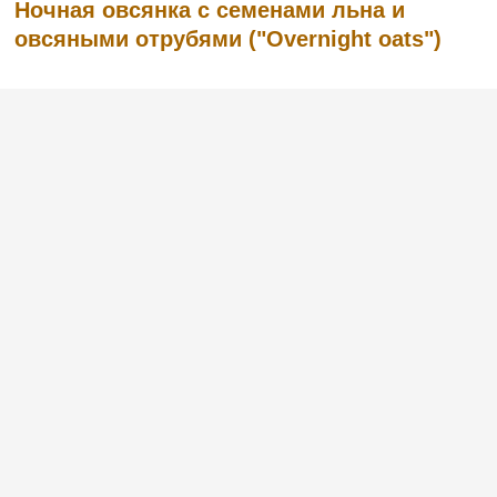
Ночная овсянка с семенами льна и
овсяными отрубями ("Overnight oats")
Недавно я открыла для себя очень
полезный и натуральный продукт —
овсяные отруби. Другими словами, это
шелуха, которая остается после помола
зерна. Овсяные отруби содержат много
питательных веществ – магний, железо,
фолиевую кислоту. Они укрепляют им...
(6)