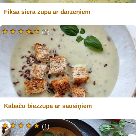
Fiksā siera zupa ar dārzeņiem
(1)
Kabaču biezzupa ar sausiņiem
(1)