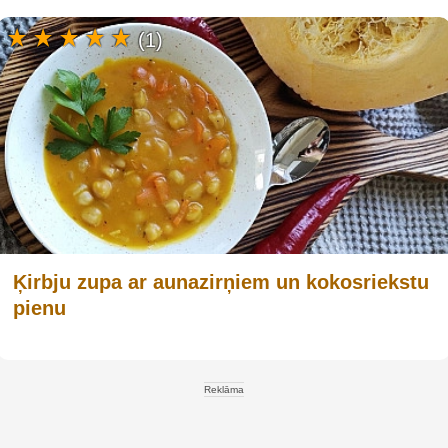
(1)
Ķirbju zupa ar aunazirņiem un kokosriekstu
pienu
Reklāma