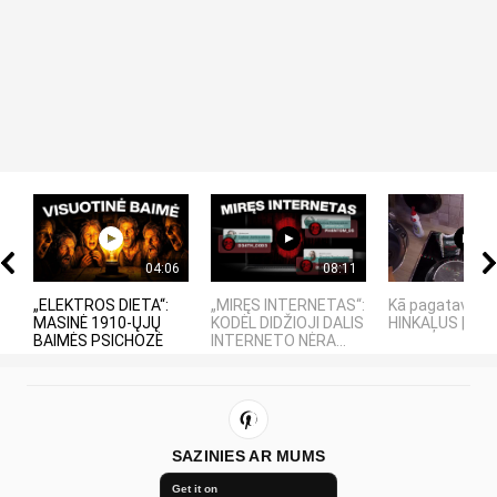
04:06
08:11
„ELEKTROS DIETA“:
„MIRĘS INTERNETAS“:
Kā pagatavot
MASINĖ 1910-ŲJŲ
KODĖL DIDŽIOJI DALIS
HINKAĻUS | Re
BAIMĖS PSICHOZĖ
INTERNETO NĖRA...
SAZINIES AR MUMS
Get it on