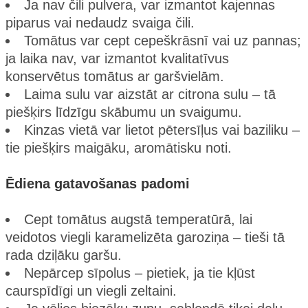
Ja nav čili pulvera, var izmantot kajennas
piparus vai nedaudz svaiga čili.
Tomātus var cept cepeškrāsnī vai uz pannas;
ja laika nav, var izmantot kvalitatīvus
konservētus tomātus ar garšvielām.
Laima sulu var aizstāt ar citrona sulu – tā
piešķirs līdzīgu skābumu un svaigumu.
Kinzas vietā var lietot pētersīļus vai baziliku –
tie piešķirs maigāku, aromātisku noti.
Ēdiena gatavošanas padomi
Cept tomātus augstā temperatūrā, lai
veidotos viegli karamelizēta garoziņa – tieši tā
rada dziļāku garšu.
Nepārcep sīpolus – pietiek, ja tie kļūst
caurspīdīgi un viegli zeltaini.