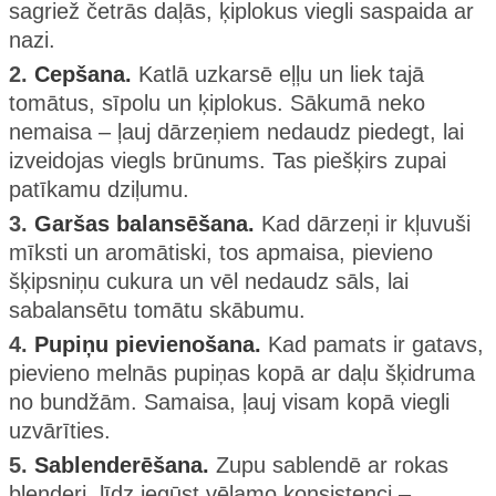
sagriež četrās daļās, ķiplokus viegli saspaida ar
nazi.
2.
Cepšana.
Katlā uzkarsē eļļu un liek tajā
tomātus, sīpolu un ķiplokus. Sākumā neko
nemaisa – ļauj dārzeņiem nedaudz piedegt, lai
izveidojas viegls brūnums. Tas piešķirs zupai
patīkamu dziļumu.
3.
Garšas balansēšana.
Kad dārzeņi ir kļuvuši
mīksti un aromātiski, tos apmaisa, pievieno
šķipsniņu cukura un vēl nedaudz sāls, lai
sabalansētu tomātu skābumu.
4.
Pupiņu pievienošana.
Kad pamats ir gatavs,
pievieno melnās pupiņas kopā ar daļu šķidruma
no bundžām. Samaisa, ļauj visam kopā viegli
uzvārīties.
5.
Sablenderēšana.
Zupu sablendē ar rokas
blenderi, līdz iegūst vēlamo konsistenci –