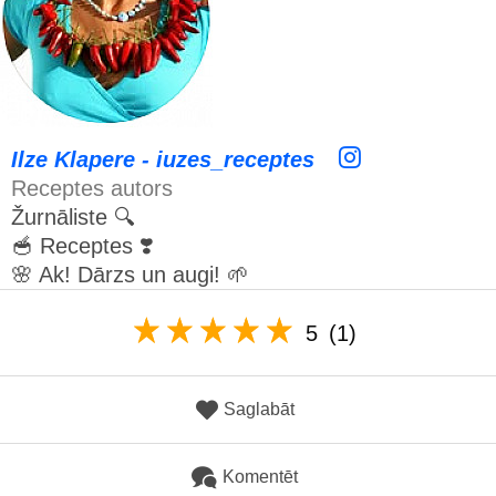
Ilze Klapere - iuzes_receptes
Receptes autors
Žurnāliste 🔍
🥣 Receptes ❣️
🌸 Ak! Dārzs un augi! 🌱
5
(1)
Saglabāt
Komentēt