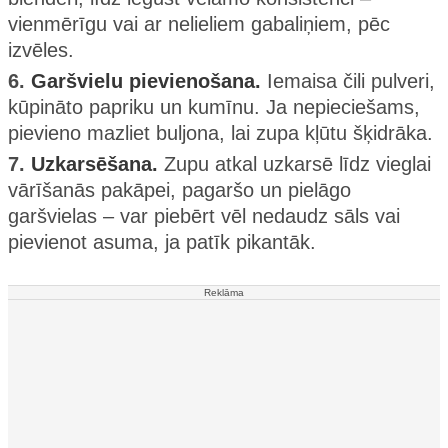
vienmērīgu vai ar nelieliem gabaliņiem, pēc
izvēles.
6.
Garšvielu pievienošana.
Iemaisa čili pulveri,
kūpināto papriku un kumīnu. Ja nepieciešams,
pievieno mazliet buljona, lai zupa kļūtu šķidrāka.
7.
Uzkarsēšana.
Zupu atkal uzkarsē līdz vieglai
vārīšanās pakāpei, pagaršo un pielāgo
garšvielas – var piebērt vēl nedaudz sāls vai
pievienot asuma, ja patīk pikantāk.
Reklāma