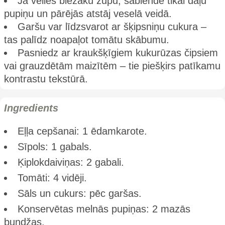
Ja vēlies biezāku zupu, sablendē tikai daļu
pupiņu un pārējās atstāj veselā veidā.
Garšu var līdzsvarot ar šķipsniņu cukura –
tas palīdz noapaļot tomātu skābumu.
Pasniedz ar kraukšķīgiem kukurūzas čipsiem
vai grauzdētām maizītēm – tie piešķirs patīkamu
kontrastu tekstūrā.
Ingredients
Eļļa cepšanai: 1 ēdamkarote.
Sīpols: 1 gabals.
Ķiplokdaiviņas: 2 gabali.
Tomāti: 4 vidēji.
Sāls un cukurs: pēc garšas.
Konservētas melnās pupiņas: 2 mazās
bundžas.