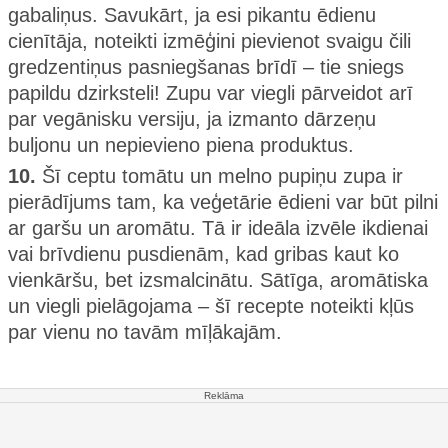
gabaliņus. Savukārt, ja esi pikantu ēdienu
cienītāja, noteikti izmēģini pievienot svaigu čili
gredzentiņus pasniegšanas brīdī – tie sniegs
papildu dzirksteli! Zupu var viegli pārveidot arī
par vegānisku versiju, ja izmanto dārzeņu
buljonu un nepievieno piena produktus.
10.
Šī ceptu tomātu un melno pupiņu zupa ir
pierādījums tam, ka veģetārie ēdieni var būt pilni
ar garšu un aromātu. Tā ir ideāla izvēle ikdienai
vai brīvdienu pusdienām, kad gribas kaut ko
vienkāršu, bet izsmalcinātu. Sātīga, aromātiska
un viegli pielāgojama – šī recepte noteikti kļūs
par vienu no tavām mīļākajām.
Reklāma