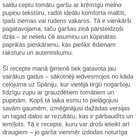
saldu ceptu tomātu garšu ar krēmīgu melno
pupiņu tekstūru, radot ideālu komforta maltīti,
īpaši ziemas vai rudens vakaros. Tā ir vienkārši
pagatavojama, taču garšas ziņā pārsteidzoši
dziļa – ar nelielu čili asumiņu un kūpinātas
paprikas pieskārienu, kas piešķir ēdienam
raksturu un autentiskumu.
Šī recepte manā ģimenē tiek gatavota jau
vairākus gadus – sākotnēji iedvesmojos no kāda
ceļojuma uz Spāniju, kur vietējā tirgū nogaršoju
līdzīgu zupu ar grauzdētiem tomātiem un
pupiņām. Kopš tā laika esmu to pielāgojusi
savām gaumēm, izmēģinājusi dažādas versijas
un tagad dalos ar rezultātu, kas ir pārbaudīts un
iemīļots. Tā ir recepte, kuru var droši ieteikt arī
draugiem – jo garša vienmēr izdodas noturīga