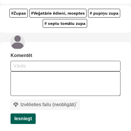
#Zupas
#Veģetārie ēdieni, receptes
# pupiņu zupa
# ceptu tomātu zupa
Komentēt
Izvēlieties failu (neobligāti)
`
Iesniegt