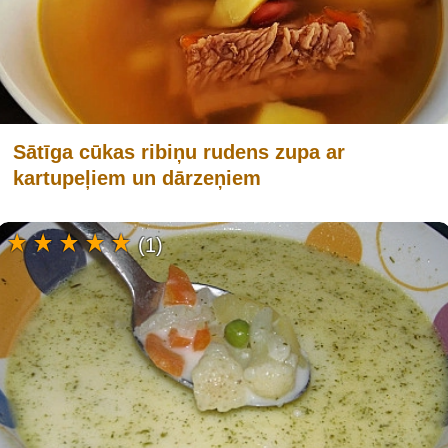
Sātīga cūkas ribiņu rudens zupa ar
kartupeļiem un dārzeņiem
(1)