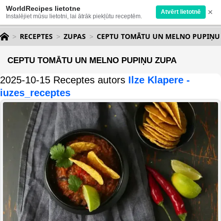
WorldRecipes lietotne
×
Atvērt lietotnē
Instalējiet mūsu lietotni, lai ātrāk piekļūtu receptēm.
RECEPTES
ZUPAS
CEPTU TOMĀTU UN MELNO PUPIŅU
CEPTU TOMĀTU UN MELNO PUPIŅU ZUPA
2025-10-15 Receptes autors
Ilze Klapere -
iuzes_receptes