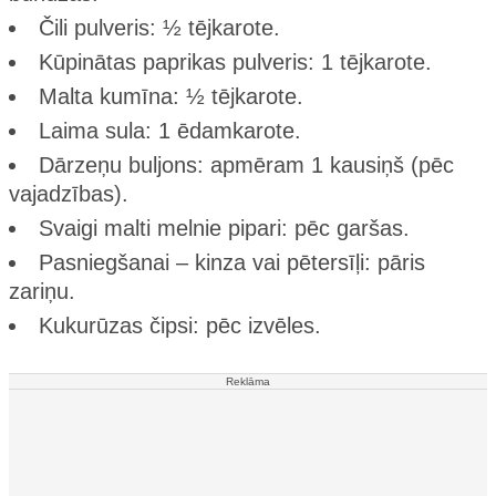
Čili pulveris: ½ tējkarote.
Kūpinātas paprikas pulveris: 1 tējkarote.
Malta kumīna: ½ tējkarote.
Laima sula: 1 ēdamkarote.
Dārzeņu buljons: apmēram 1 kausiņš (pēc
vajadzības).
Svaigi malti melnie pipari: pēc garšas.
Pasniegšanai – kinza vai pētersīļi: pāris
zariņu.
Kukurūzas čipsi: pēc izvēles.
Reklāma