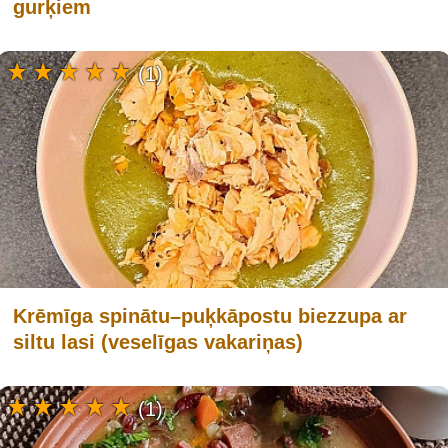
gurķiem
(1)
Krēmīga spinātu–puķkāpostu biezzupa ar
siltu lasi (veselīgas vakariņas)
(1)