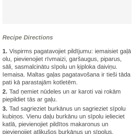
Recipe Directions
1.
Vispirms pagatavojiet pildījumu: iemaisiet gaļā
olu, pievienojiet rīvmaizi, garšaugus, piparus,
sāli, sasmalcinātu sīpolu un ķiploka daiviņu.
Iemaisa. Maltas gaļas pagatavošana ir tieši tāda
pati kā parastajām kotletēm.
2.
Tad ņemiet nūdeles un ar karoti vai rokām
piepildiet tās ar gaļu.
3.
Tad sagrieziet burkānus un sagrieziet sīpolu
kubiņos. Vienu daļu burkānu un sīpolu ielieciet
katlā, pievienojiet pildītos makaronus un
pievienojiet atlikušos burkānus un sīpolus.