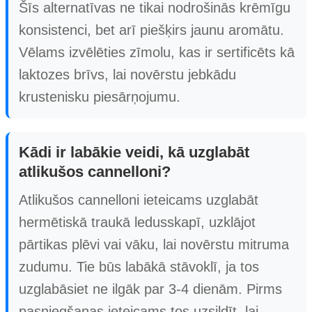
Šīs alternatīvas ne tikai nodrošinās krēmīgu
konsistenci, bet arī piešķirs jaunu aromātu.
Vēlams izvēlēties zīmolu, kas ir sertificēts kā
laktozes brīvs, lai novērstu jebkādu
krustenisku piesārņojumu.
Kādi ir labākie veidi, kā uzglabāt
atlikušos cannelloni?
Atlikušos cannelloni ieteicams uzglabāt
hermētiskā traukā ledusskapī, uzklājot
pārtikas plēvi vai vāku, lai novērstu mitruma
zudumu. Tie būs labākā stāvoklī, ja tos
uzglabāsiet ne ilgāk par 3-4 dienām. Pirms
pasniegšanas ieteicams tos uzsildīt, lai