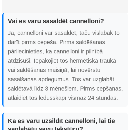
Vai es varu sasaldēt cannelloni?
Jā, cannelloni var sasaldēt, taču vislabāk to
darīt pirms cepeša. Pirms saldēšanas
pārliecinieties, ka cannelloni ir pilnībā
atdzisuši. Iepakojiet tos hermētiskā traukā
vai saldēšanas maisiņā, lai novērstu
sasalšanas apdegumus. Tos var uzglabāt
saldētavā līdz 3 mēnešiem. Pirms cepšanas,
atlaidiet tos ledusskapī vismaz 24 stundas.
Kā es varu uzsildīt cannelloni, lai tie
saglabātu savu tekstūru?