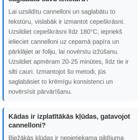
Lai uzsildītu cannelloni un saglabātu to
tekstūru, vislabāk ir izmantot cepeškrāsni.
Uzsildiet cepeškrāsni līdz 180°C, iepriekš
ielieciet cannelloni uz cepamā papīra un
pārklājiet ar foliju, lai novērstu izžūšanu.
Uzsildiet apmēram 20-25 minūtes, līdz tie ir
silti cauri. Izmantojot šo metodi, jūs
saglabāsiet to krēmīgu konsistenci un
novērsīsit pārvārīšanu.
Kādas ir izplatītākās kļūdas, gatavojot
cannelloni?
Biežākās kļūdas ir nepietiekama pildījuma