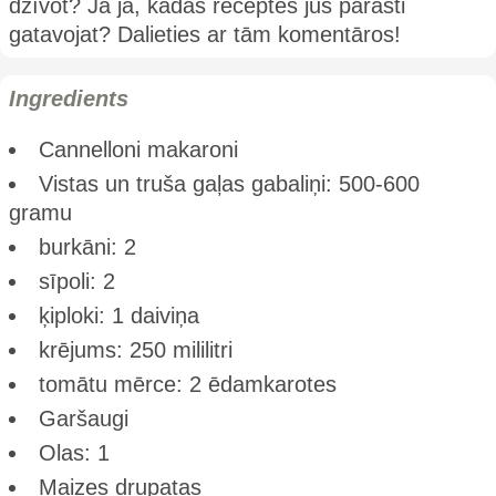
dzīvot? Ja jā, kādas receptes jūs parasti
gatavojat? Dalieties ar tām komentāros!
Ingredients
Cannelloni makaroni
Vistas un truša gaļas gabaliņi: 500-600
gramu
burkāni: 2
sīpoli: 2
ķiploki: 1 daiviņa
krējums: 250 mililitri
tomātu mērce: 2 ēdamkarotes
Garšaugi
Olas: 1
Maizes drupatas