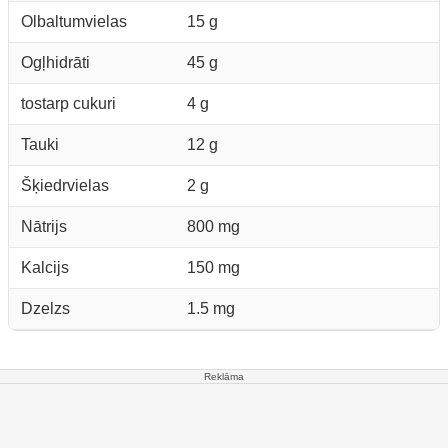
Olbaltumvielas
15 g
Ogļhidrāti
45 g
tostarp cukuri
4 g
Tauki
12 g
Šķiedrvielas
2 g
Nātrijs
800 mg
Kalcijs
150 mg
Dzelzs
1.5 mg
Reklāma