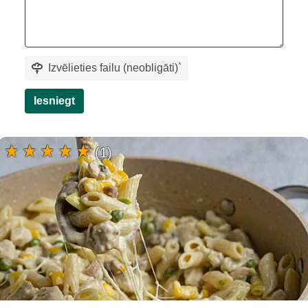
Izvēlieties failu (neobligāti)
`
Iesniegt
(1)