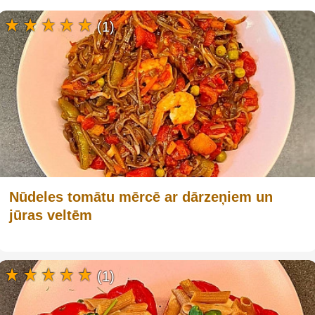
(1)
Nūdeles tomātu mērcē ar dārzeņiem un
jūras veltēm
(1)