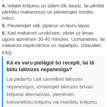
4.
Ielejiet krējumu un ūdeni (tik daudz, lai pilnībā
pārklātu makaronus) un pievienojiet tomātu
mērci.
5.
Pievienojiet sāli, piparus un lauru lapas.
6.
Kad makaroni uzvārīsies, vāriet uz lēnas
uguns apmēram 30-40 minūtes. Uzmanieties, lai
makaroni nepārvārītos un nepieliptu. Izbaudiet!
FAQ
Kā es varu pielāgot šo recepti, lai tā
būtu laktozes nepanesīga?
Lai padarītu Lieli cannelloni laktozes
nepanesīgus, izmantojiet laktozes brīvas
krējuma alternatīvas, piemēram,
kokosriekstu krējumu vai mandeļu krējumu.