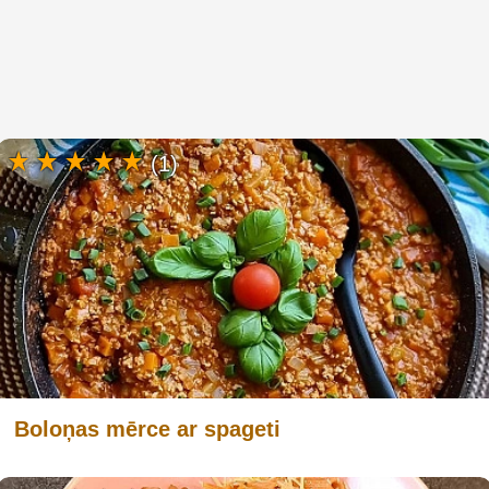
(1)
Boloņas mērce ar spageti