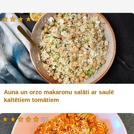
(1)
Auna un orzo makaronu salāti ar saulē
kaltētiem tomātiem
(1)