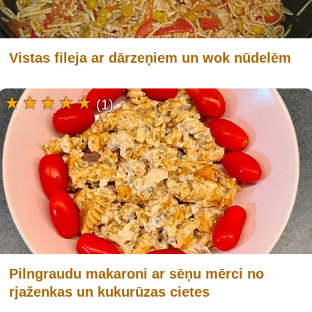
Vistas fileja ar dārzeņiem un wok nūdelēm
(1)
Pilngraudu makaroni ar sēņu mērci no
rjaženkas un kukurūzas cietes