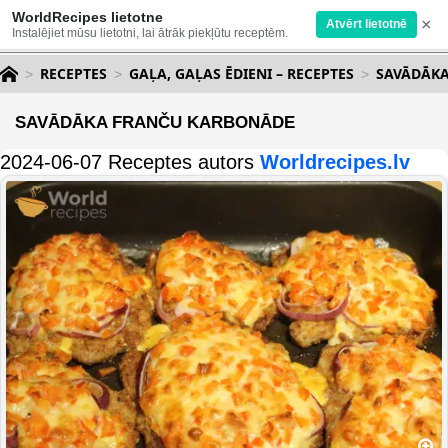
WorldRecipes lietotne
×
Atvērt lietotnē
Instalējiet mūsu lietotni, lai ātrāk piekļūtu receptēm.
RECEPTES
GAĻA, GAĻAS ĒDIENI – RECEPTES
SAVĀDĀK
SAVĀDĀKA FRANČU KARBONĀDE
2024-06-07 Receptes autors
Worldrecipes.lv