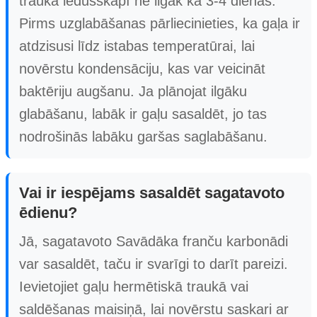
traukā ledusskapī ne ilgāk kā 3-4 dienas.
Pirms uzglabāšanas pārliecinieties, ka gaļa ir
atdzisusi līdz istabas temperatūrai, lai
novērstu kondensāciju, kas var veicināt
baktēriju augšanu. Ja plānojat ilgāku
glabāšanu, labāk ir gaļu sasaldēt, jo tas
nodrošinās labāku garšas saglabāšanu.
Vai ir iespējams sasaldēt sagatavoto
ēdienu?
Jā, sagatavoto Savādāka franču karbonādi
var sasaldēt, taču ir svarīgi to darīt pareizi.
Ievietojiet gaļu hermētiskā traukā vai
saldēšanas maisiņā, lai novērstu saskari ar