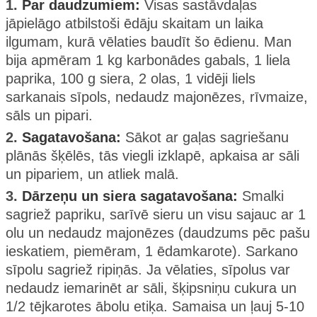
1.
Par daudzumiem:
Visas sastāvdaļas
jāpielāgo atbilstoši ēdāju skaitam un laika
ilgumam, kurā vēlaties baudīt šo ēdienu. Man
bija apmēram 1 kg karbonādes gabals, 1 liela
paprika, 100 g siera, 2 olas, 1 vidēji liels
sarkanais sīpols, nedaudz majonēzes, rīvmaize,
sāls un pipari.
2.
Sagatavošana:
Sākot ar gaļas sagriešanu
plānās šķēlēs, tās viegli izklapē, apkaisa ar sāli
un pipariem, un atliek malā.
3.
Dārzeņu un siera sagatavošana:
Smalki
sagriež papriku, sarīvē sieru un visu sajauc ar 1
olu un nedaudz majonēzes (daudzums pēc pašu
ieskatiem, piemēram, 1 ēdamkarote). Sarkano
sīpolu sagriež ripiņās. Ja vēlaties, sīpolus var
nedaudz iemarinēt ar sāli, šķipsniņu cukura un
1/2 tējkarotes ābolu etiķa. Samaisa un ļauj 5-10