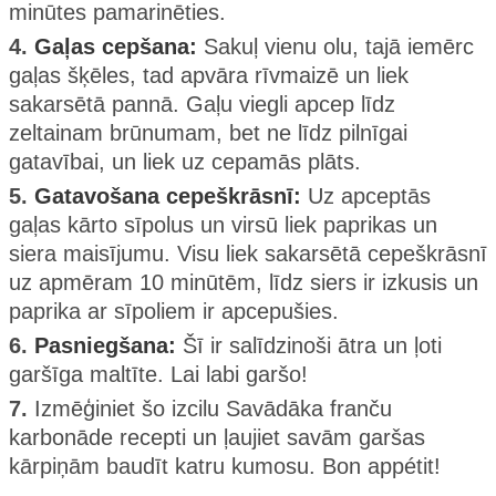
minūtes pamarinēties.
4.
Gaļas cepšana:
Sakuļ vienu olu, tajā iemērc
gaļas šķēles, tad apvāra rīvmaizē un liek
sakarsētā pannā. Gaļu viegli apcep līdz
zeltainam brūnumam, bet ne līdz pilnīgai
gatavībai, un liek uz cepamās plāts.
5.
Gatavošana cepeškrāsnī:
Uz apceptās
gaļas kārto sīpolus un virsū liek paprikas un
siera maisījumu. Visu liek sakarsētā cepeškrāsnī
uz apmēram 10 minūtēm, līdz siers ir izkusis un
paprika ar sīpoliem ir apcepušies.
6.
Pasniegšana:
Šī ir salīdzinoši ātra un ļoti
garšīga maltīte. Lai labi garšo!
7.
Izmēģiniet šo izcilu Savādāka franču
karbonāde recepti un ļaujiet savām garšas
kārpiņām baudīt katru kumosu. Bon appétit!