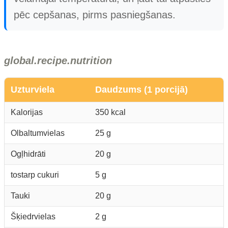
pēc cepšanas, pirms pasniegšanas.
global.recipe.nutrition
Uzturviela
Daudzums (1 porcijā)
Kalorijas
350 kcal
Olbaltumvielas
25 g
Ogļhidrāti
20 g
tostarp cukuri
5 g
Tauki
20 g
Šķiedrvielas
2 g