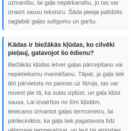
uzmanību, lai gaļa nepārkarsētu, jo tas var
izraisīt sausu tekstūru. Šāda pieeja palīdzēs
saglabāt gaļas sulīgumu un garšu.
Kādas ir biežākās kļūdas, ko cilvēki
pieļauj, gatavojot šo ēdienu?
Biežākās kļūdas ietver gaļas pārcepšanu vai
nepietiekamu marinēšanu. Tāpat, ja gaļa tiek
ātri pārvietota no pannas uz šķīvja, tas var
novest pie tā, ka sulas izplūst, un gaļa kļūst
sausa. Lai izvairītos no šīm kļūdām,
ieteicams izmantot gaļas termometru, lai
pārliecinātos, ka gaļa tiek pagatavota līdz
vēlamajai temperatūrai, un ļaut tai atpūsties