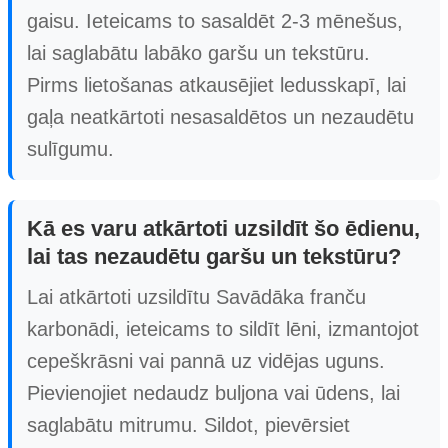
gaisu. Ieteicams to sasaldēt 2-3 mēnešus,
lai saglabātu labāko garšu un tekstūru.
Pirms lietošanas atkausējiet ledusskapī, lai
gaļa neatkārtoti nesasaldētos un nezaudētu
sulīgumu.
Kā es varu atkārtoti uzsildīt šo ēdienu,
lai tas nezaudētu garšu un tekstūru?
Lai atkārtoti uzsildītu Savādāka franču
karbonādi, ieteicams to sildīt lēni, izmantojot
cepeškrāsni vai pannā uz vidējas uguns.
Pievienojiet nedaudz buljona vai ūdens, lai
saglabātu mitrumu. Sildot, pievērsiet