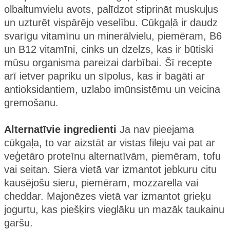
olbaltumvielu avots, palīdzot stiprināt muskuļus
un uzturēt vispārējo veselību. Cūkgaļā ir daudz
svarīgu vitamīnu un minerālvielu, piemēram, B6
un B12 vitamīni, cinks un dzelzs, kas ir būtiski
mūsu organisma pareizai darbībai. Šī recepte
arī ietver papriku un sīpolus, kas ir bagāti ar
antioksidantiem, uzlabo imūnsistēmu un veicina
gremošanu.
Alternatīvie ingredienti
Ja nav pieejama
cūkgaļa, to var aizstāt ar vistas fileju vai pat ar
veģetāro proteīnu alternatīvām, piemēram, tofu
vai seitan. Siera vietā var izmantot jebkuru citu
kausējošu sieru, piemēram, mozzarella vai
cheddar. Majonēzes vietā var izmantot grieķu
jogurtu, kas piešķirs vieglāku un mazāk taukainu
garšu.