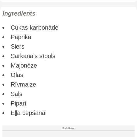
Ingredients
Cūkas karbonāde
Paprika
Siers
Sarkanais sīpols
Majonēze
Olas
Rīvmaize
Sāls
Pipari
Eļļa cepšanai
Reklāma