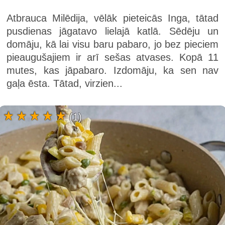
Atbrauca Milēdija, vēlāk pieteicās Inga, tātad
pusdienas jāgatavo lielajā katlā. Sēdēju un
domāju, kā lai visu baru pabaro, jo bez pieciem
pieaugušajiem ir arī sešas atvases. Kopā 11
mutes, kas jāpabaro. Izdomāju, ka sen nav
gaļa ēsta. Tātad, virzien...
(1)