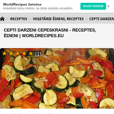
WorldRecipes lietotne
×
Atvērt lietotnē
Instalējiet mūsu lietotni, lai ātrāk piekļūtu receptēm.
RECEPTES
VEĢETĀRIE ĒDIENI, RECEPTES
CEPTI DARZEN
CEPTI DARZENI CEPESKRASNI - RECEPTES,
ĒDIENI | WORLDRECIPES.EU
(1)