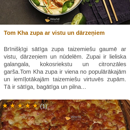
Tom Kha zupa ar vistu un dārzeņiem
Brīnišķīgi sātīga zupa taizemiešu gaumē ar
vistu, dārzeņiem un nūdelēm. Zupai ir lieliska
galangala, kokosriekstu un citronzāles
garša.Tom Kha zupa ir viena no populārākajām
un iemīļotākajām taizemiešu virtuvēs zupām.
Tā ir sātīga, bagātīga un pilna...
(1)