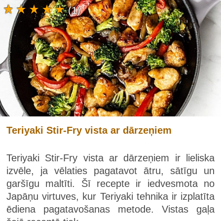
(1)
Teriyaki Stir-Fry vista ar dārzeņiem
Teriyaki Stir-Fry vista ar dārzeņiem ir lieliska
izvēle, ja vēlaties pagatavot ātru, sātīgu un
garšīgu maltīti. Šī recepte ir iedvesmota no
Japāņu virtuves, kur Teriyaki tehnika ir izplatīta
ēdiena pagatavošanas metode. Vistas gaļa