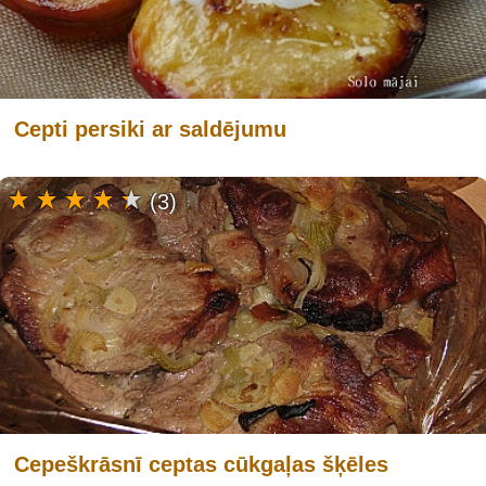
Cepti persiki ar saldējumu
(3)
Cepeškrāsnī ceptas cūkgaļas šķēles