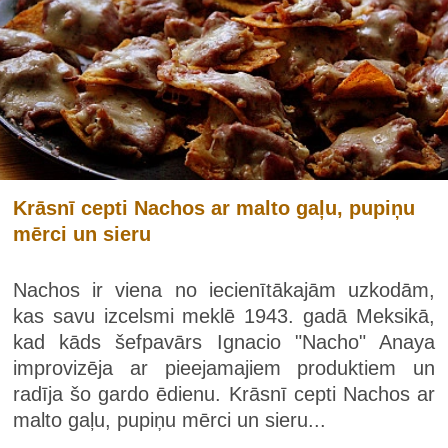
Krāsnī cepti Nachos ar malto gaļu, pupiņu
mērci un sieru
Nachos ir viena no iecienītākajām uzkodām,
kas savu izcelsmi meklē 1943. gadā Meksikā,
kad kāds šefpavārs Ignacio "Nacho" Anaya
improvizēja ar pieejamajiem produktiem un
radīja šo gardo ēdienu. Krāsnī cepti Nachos ar
malto gaļu, pupiņu mērci un sieru...