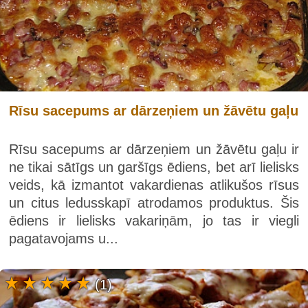
Rīsu sacepums ar dārzeņiem un žāvētu gaļu
Rīsu sacepums ar dārzeņiem un žāvētu gaļu ir
ne tikai sātīgs un garšīgs ēdiens, bet arī lielisks
veids, kā izmantot vakardienas atlikušos rīsus
un citus ledusskapī atrodamos produktus. Šis
ēdiens ir lielisks vakariņām, jo tas ir viegli
pagatavojams u...
(1)