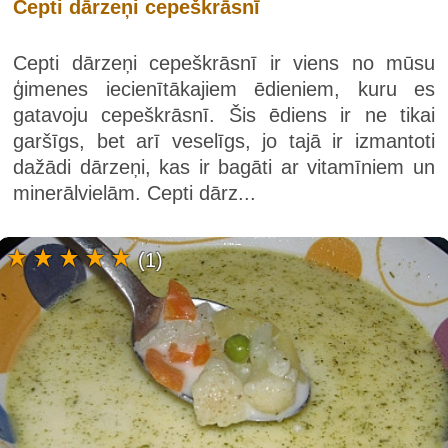
Cepti dārzeņi cepeškrāsnī
Cepti dārzeņi cepeškrāsnī ir viens no mūsu
ģimenes iecienītākajiem ēdieniem, kuru es
gatavoju cepeškrāsnī. Šis ēdiens ir ne tikai
garšīgs, bet arī veselīgs, jo tajā ir izmantoti
dažādi dārzeņi, kas ir bagāti ar vitamīniem un
minerālvielām. Cepti dārz...
(1)