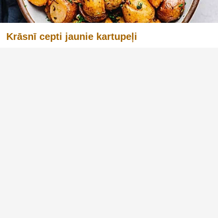
Krāsnī cepti jaunie kartupeļi
Jaunie kartupeļi ir pieejami veikalos, un tie ir
dārgi. Lai arī tie var likties "plastmasīgi", tos
tomēr daudzi vēlas iegādāties, jo tajos cietes
daudzums ir mazāks un kaloriju daudzums ir
mazāks nekā rudenī radušos kartupeļos.
Papildus tam, tos varē...
Reklāma