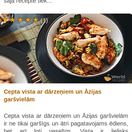
šajā receptē tiek...
(1)
Cepta vista ar dārzeņiem un Āzijas
garšvielām
Cepta vista ar dārzeņiem un Āzijas garšvielām
ir ne tikai garšīgs un ātri pagatavojams ēdiens,
bet arī ļoti veselīgs. Vista ir lielisks