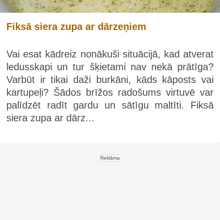
Fiksā siera zupa ar dārzeņiem
Vai esat kādreiz nonākuši situācijā, kad atverat
ledusskapi un tur šķietami nav nekā prātīga?
Varbūt ir tikai daži burkāni, kāds kāposts vai
kartupeļi? Šādos brīžos radošums virtuvē var
palīdzēt radīt gardu un sātīgu maltīti. Fiksā
siera zupa ar dārz...
Reklāma