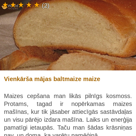
(2)
Vienkārša mājas baltmaize maize
Maizes cepšana man likās pilnīgs kosmoss.
Protams, tagad ir nopērkamas maizes
mašīnas, kur tik jāsaber attiecīgās sastāvdaļas
un visu pārējo izdara mašīna. Laiks un enerģija
pamatīgi ietaupās. Taču man šādas krāsniņas
nav, un doma, ka varētu pamēģinā...