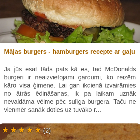
Mājas burgers - hamburgers recepte ar gaļu
Ja jūs esat tāds pats kā es, tad McDonalds
burgeri ir neaizvietojami gardumi, ko reizēm
kāro visa ģimene. Lai gan ikdienā izvairāmies
no ātrās ēdināšanas, ik pa laikam uznāk
nevaldāma vēlme pēc sulīga burgera. Taču ne
vienmēr sanāk doties uz tuvāko r...
(2)