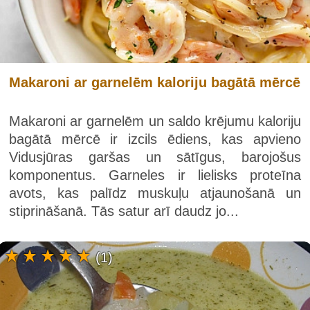
Makaroni ar garnelēm kaloriju bagātā mērcē
Makaroni ar garnelēm un saldo krējumu kaloriju
bagātā mērcē ir izcils ēdiens, kas apvieno
Vidusjūras garšas un sātīgus, barojošus
komponentus. Garneles ir lielisks proteīna
avots, kas palīdz muskuļu atjaunošanā un
stiprināšanā. Tās satur arī daudz jo...
(1)