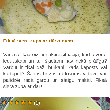
Fiksā siera zupa ar dārzeņiem
Vai esat kādreiz nonākuši situācijā, kad atverat
ledusskapi un tur šķietami nav nekā prātīga?
Varbūt ir tikai daži burkāni, kāds kāposts vai
kartupeļi? Šādos brīžos radošums virtuvē var
palīdzēt radīt gardu un sātīgu maltīti. Fiksā
siera zupa ar dārz...
(1)