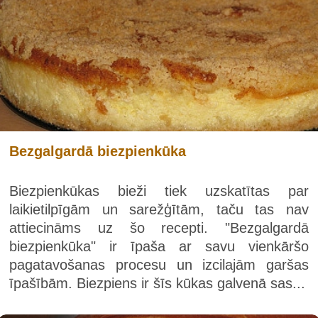
Bezgalgardā biezpienkūka
Biezpienkūkas bieži tiek uzskatītas par
laikietilpīgām un sarežģītām, taču tas nav
attiecināms uz šo recepti. "Bezgalgardā
biezpienkūka" ir īpaša ar savu vienkāršo
pagatavošanas procesu un izcilajām garšas
īpašībām. Biezpiens ir šīs kūkas galvenā sas...