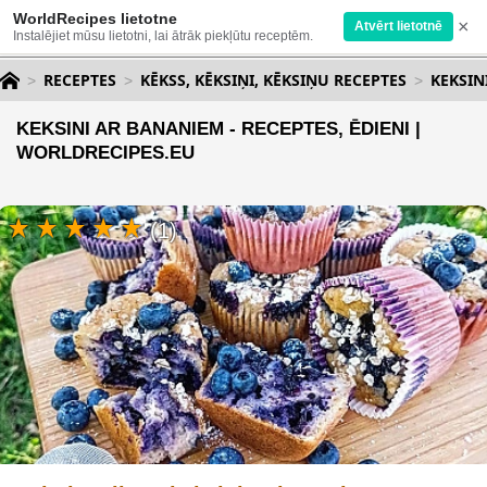
WorldRecipes lietotne
×
Atvērt lietotnē
Instalējiet mūsu lietotni, lai ātrāk piekļūtu receptēm.
RECEPTES
KĒKSS, KĒKSIŅI, KĒKSIŅU RECEPTES
KEKSIN
KEKSINI AR BANANIEM - RECEPTES, ĒDIENI |
WORLDRECIPES.EU
(1)