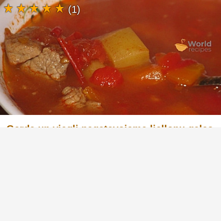
(1)
Garda un viegli pagatavojama liellopu gaļas
gulašzupa
Liellopu gaļas gulašzupa ir tradicionāls ungāru
ēdiens, kas ir gadsimtiem sena klasika,
iecienīta ne tikai Ungārijā, bet arī citās valstīs.
Liellopu gaļa ir šīs receptes galvenais
elements, sniedzot ne tikai bagātīgu garšu, bet