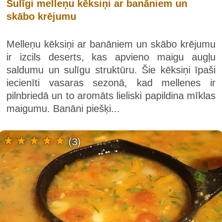
Sulīgi melleņu kēksiņi ar banāniem un
skābo krējumu
Melleņu kēksiņi ar banāniem un skābo krējumu
ir izcils deserts, kas apvieno maigu augļu
saldumu un sulīgu struktūru. Šie kēksiņi īpaši
iecienīti vasaras sezonā, kad mellenes ir
pilnbriedā un to aromāts lieliski papildina mīklas
maigumu. Banāni piešķi...
(3)