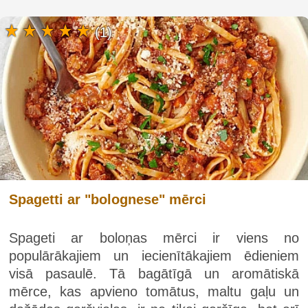
(1)
Spagetti ar "bolognese" mērci
Spageti ar boloņas mērci ir viens no
populārākajiem un iecienītākajiem ēdieniem
visā pasaulē. Tā bagātīgā un aromātiskā
mērce, kas apvieno tomātus, maltu gaļu un