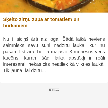
Šķelto zirņu zupa ar tomātiem un
burkāniem
Nu i laiciņš ārā aiz loga! Šādā laikā neviens
saimnieks savu suni nedzītu laukā, kur nu
pašam līst ārā, bet ja mājās ir 3 mēnešus vecs
kucēns, kuram šādi laika apstākļi ir reāli
interesanti, nekas cits neatliek kā vilkties laukā.
Tik ļauna, lai dzītu...
Reklāma