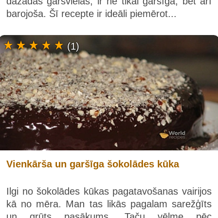
dažādas garšvielas, ir ne tikai garšīga, bet arī
barojoša. Šī recepte ir ideāli piemērot...
(1)
Vienkārša un garšīga šokolādes kūka
Ilgi no šokolādes kūkas pagatavošanas vairijos
kā no mēra. Man tas likās pagalam sarežģīts
un grūts pasākums. Taču vēlme pēc