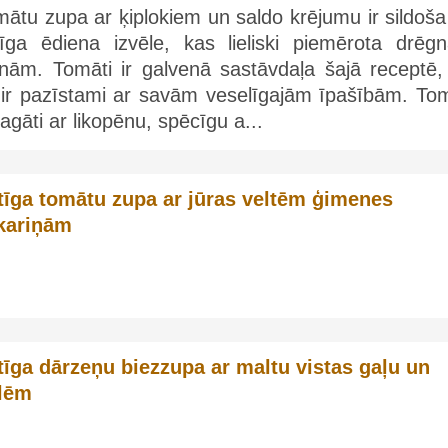
ātu zupa ar ķiplokiem un saldo krējumu ir sildoša
tīga ēdiena izvēle, kas lieliski piemērota drēg
enām. Tomāti ir galvenā sastāvdaļa šajā receptē,
e ir pazīstami ar savām veselīgajām īpašībām. Tom
bagāti ar likopēnu, spēcīgu a...
tīga tomātu zupa ar jūras veltēm ģimenes
kariņām
tīga dārzeņu biezzupa ar maltu vistas gaļu un
llēm