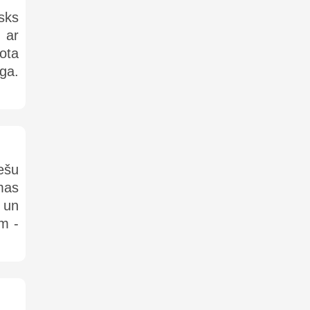
sks
 ar
rota
ga.
iešu
mas
 un
m -