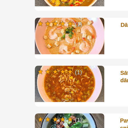
(1)
Dā
(1)
Sā
dā
(1)
Pa