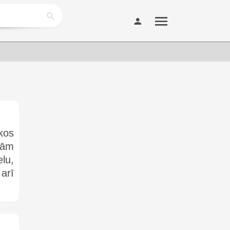
kos
lām
lu,
arī