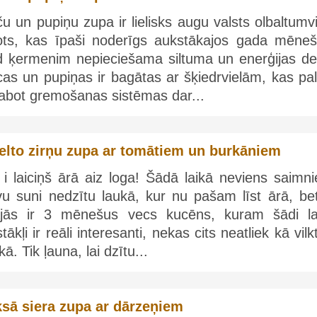
u un pupiņu zupa ir lielisks augu valsts olbaltumv
ots, kas īpaši noderīgs aukstākajos gada mēneš
d ķermenim nepieciešama siltuma un enerģijas de
as un pupiņas ir bagātas ar šķiedrvielām, kas pal
labot gremošanas sistēmas dar...
elto zirņu zupa ar tomātiem un burkāniem
i laiciņš ārā aiz loga! Šādā laikā neviens saimni
vu suni nedzītu laukā, kur nu pašam līst ārā, bet
jās ir 3 mēnešus vecs kucēns, kuram šādi la
tākļi ir reāli interesanti, nekas cits neatliek kā vilk
kā. Tik ļauna, lai dzītu...
ksā siera zupa ar dārzeņiem