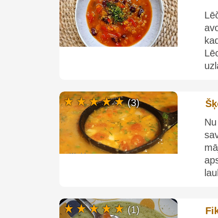
Lēč
av
ka
Lēc
uz
(3)
Šķ
Nu 
sa
mā
aps
lau
(1)
Fi