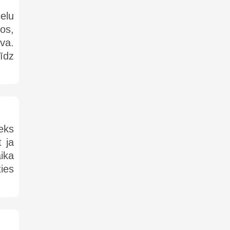
ielu
os,
va.
īdz
eks
 ja
ika
ties