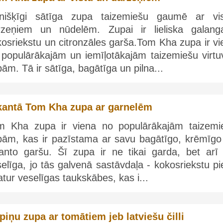
īnišķīgi sātīga zupa taizemiešu gaumē ar vis
rzeņiem un nūdelēm. Zupai ir lieliska galanga
osriekstu un citronzāles garša.Tom Kha zupa ir vi
 populārākajām un iemīļotākajām taizemiešu virtu
ām. Tā ir sātīga, bagātīga un pilna...
kantā Tom Kha zupa ar garnelēm
m Kha zupa ir viena no populārākajām taizemi
pām, kas ir pazīstama ar savu bagātīgo, krēmīgo
kanto garšu. Šī zupa ir ne tikai garda, bet arī ļ
elīga, jo tās galvenā sastāvdaļa - kokosriekstu p
atur veselīgas taukskābes, kas i...
piņu zupa ar tomātiem jeb latviešu čilli