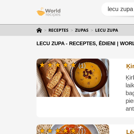
RECEPTES
ZUPAS
LECU ZUPA
LECU ZUPA - RECEPTES, ĒDIENI | WO
(1)
Ķi
Ķi
la
ba
pi
ant
(1)
Lē