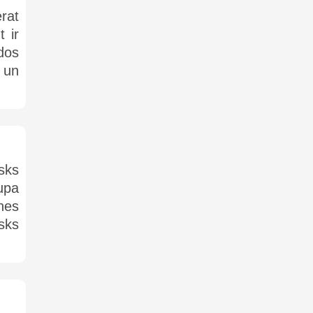
rat
 ir
dos
 un
sks
zupa
nes
isks