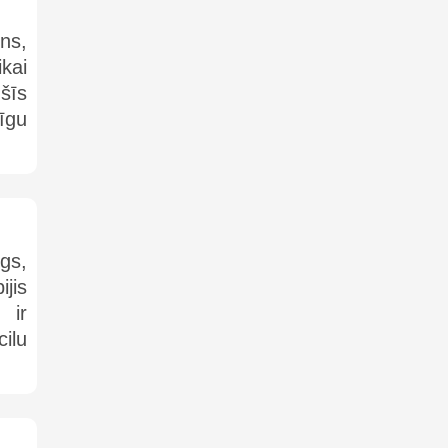
ns,
kai
šīs
īgu
gs,
jis
 ir
cilu