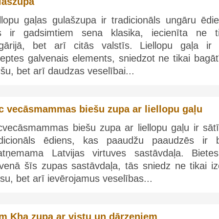
lašzupa
llopu gaļas gulašzupa ir tradicionāls ungāru ēdie
s ir gadsimtiem sena klasika, iecienīta ne ti
gārijā, bet arī citās valstīs. Liellopu gaļa ir 
eptes galvenais elements, sniedzot ne tikai bagāt
šu, bet arī daudzas veselībai...
c vecāsmammas biešu zupa ar liellopu gaļu
cvecāsmammas biešu zupa ar liellopu gaļu ir sātī
adicionāls ēdiens, kas paaudžu paaudzēs ir bi
atņemama Latvijas virtuves sastāvdaļa. Bietes
venā šīs zupas sastāvdaļa, tās sniedz ne tikai iz
su, bet arī ievērojamus veselības...
m Kha zupa ar vistu un dārzeņiem