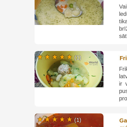
Va
le
ti
br
sāt
(1)
Fr
Fr
lat
ir 
pus
pro
(1)
Ga