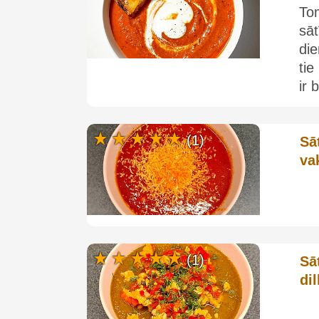
Tom
sā
di
ti
ir 
(1)
Sā
va
(1)
Sā
di