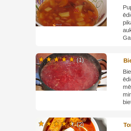
Pu
ēd
pik
au
Gal
(1)
Bi
Bie
ēd
mē
min
bie
(2)
To