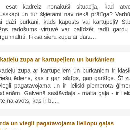
i esat kādreiz nonākuši situācijā, kad atve
dusskapi un tur šķietami nav nekā prātīga? Varbūt
kai daži burkāni, kāds kāposts vai kartupeļi? Šā
īžos radošums virtuvē var palīdzēt radīt gardu
īgu maltīti. Fiksā siera zupa ar dārz...
ikadeļu zupa ar kartupeļiem un burkāniem
ikadeļu zupa ar kartupeļiem un burkāniem ir klasi
viešu ēdiens, kas ir gan sātīgs, gan garšīgs. Šī 
viegli pagatavojama un ir lieliski piemērota ģime
dienām. Galvenā sastāvdaļa - malta gaļa - ir liel
teīna avots, kas ir bū...
rda un viegli pagatavojama liellopu gaļas