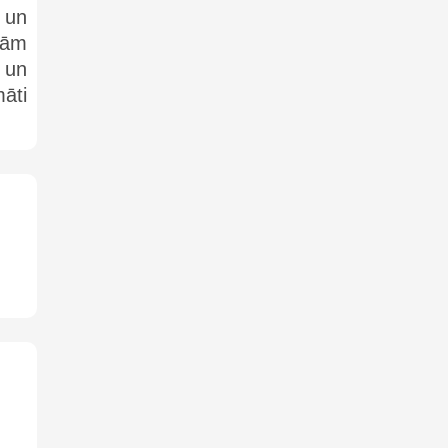
 un
nām
 un
āti