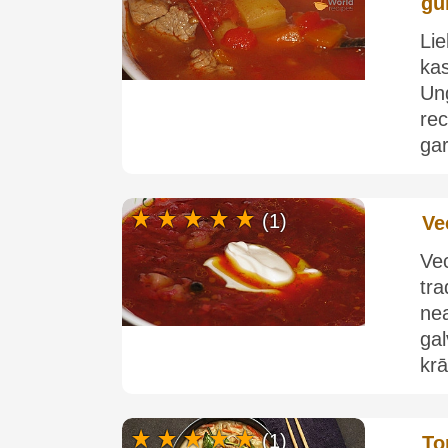
gu
Lie
ka
Un
rec
gar
(1)
Ve
Ve
tr
ne
gal
krā
(1)
To