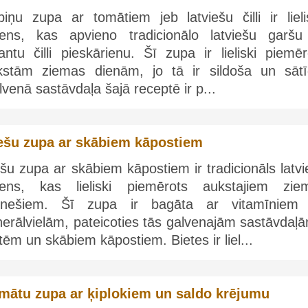
piņu zupa ar tomātiem jeb latviešu čilli ir lieli
iens, kas apvieno tradicionālo latviešu garšu
antu čilli pieskārienu. Šī zupa ir lieliski piemē
kstām ziemas dienām, jo tā ir sildoša un sātī
venā sastāvdaļa šajā receptē ir p...
ešu zupa ar skābiem kāpostiem
šu zupa ar skābiem kāpostiem ir tradicionāls latv
iens, kas lieliski piemērots aukstajiem zie
nešiem. Šī zupa ir bagāta ar vitamīniem
erālvielām, pateicoties tās galvenajām sastāvdaļā
tēm un skābiem kāpostiem. Bietes ir liel...
mātu zupa ar ķiplokiem un saldo krējumu