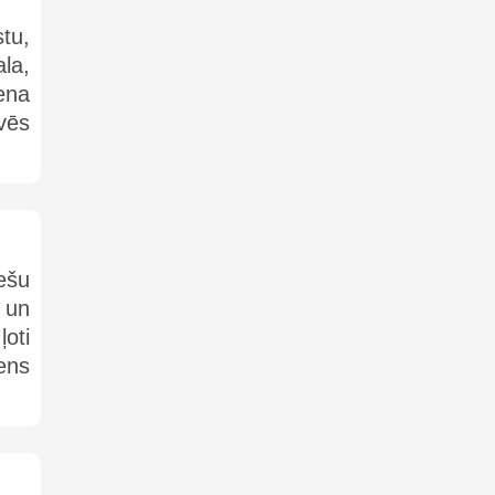
tu,
la,
ena
vēs
ešu
 un
oti
iens