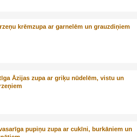
rzeņu krēmzupa ar garnelēm un grauzdiņiem
tīga Āzijas zupa ar griķu nūdelēm, vistu un
rzeņiem
vasarīga pupiņu zupa ar cukīni, burkāniem un