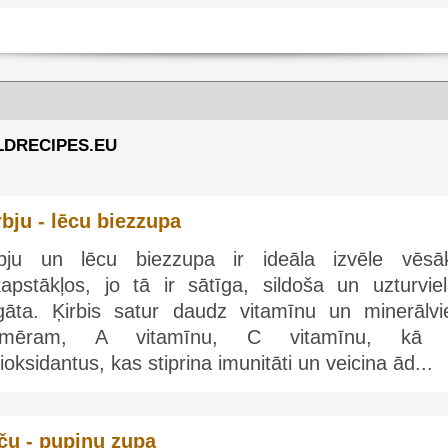
RLDRECIPES.EU
rbju - lēcu biezzupa
rbju un lēcu biezzupa ir ideāla izvēle vēsā
ikapstākļos, jo tā ir sātīga, sildoša un uzturvie
gāta. Ķirbis satur daudz vitamīnu un minerālvie
emēram, A vitamīnu, C vitamīnu, kā 
ioksidantus, kas stiprina imunitāti un veicina ād...
ču - pupiņu zupa