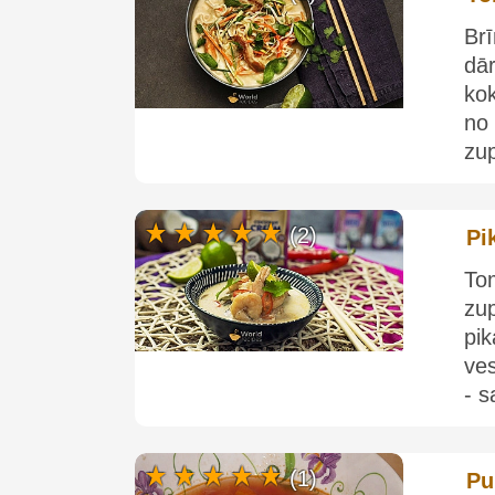
Br
dā
kok
no
zup
(2)
Pi
To
zu
pi
ves
- s
(1)
Pu