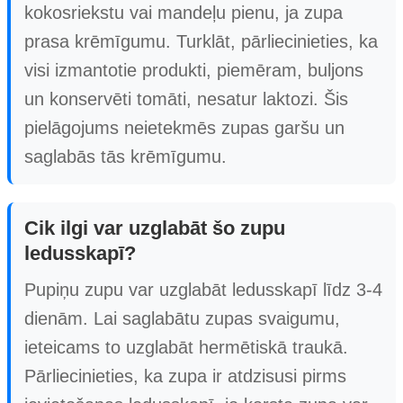
kokosriekstu vai mandeļu pienu, ja zupa
prasa krēmīgumu. Turklāt, pārliecinieties, ka
visi izmantotie produkti, piemēram, buljons
un konservēti tomāti, nesatur laktozi. Šis
pielāgojums neietekmēs zupas garšu un
saglabās tās krēmīgumu.
Cik ilgi var uzglabāt šo zupu
ledusskapī?
Pupiņu zupu var uzglabāt ledusskapī līdz 3-4
dienām. Lai saglabātu zupas svaigumu,
ieteicams to uzglabāt hermētiskā traukā.
Pārliecinieties, ka zupa ir atdzisusi pirms