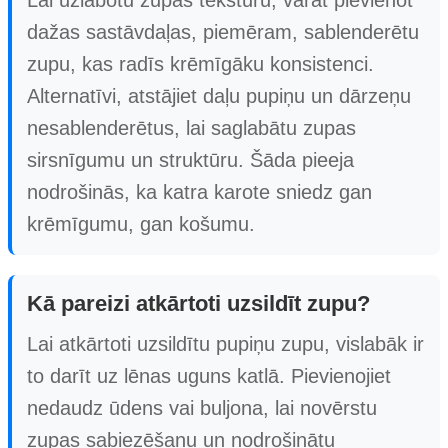
dažas sastāvdaļas, piemēram, sablenderētu
zupu, kas radīs krēmīgāku konsistenci.
Alternatīvi, atstājiet daļu pupiņu un dārzeņu
nesablenderētus, lai saglabātu zupas
sirsnīgumu un struktūru. Šāda pieeja
nodrošinās, ka katra karote sniedz gan
krēmīgumu, gan košumu.
Kā pareizi atkārtoti uzsildīt zupu?
Lai atkārtoti uzsildītu pupiņu zupu, vislabāk ir
to darīt uz lēnas uguns katlā. Pievienojiet
nedaudz ūdens vai buljona, lai novērstu
zupas sabiezēšanu un nodrošinātu