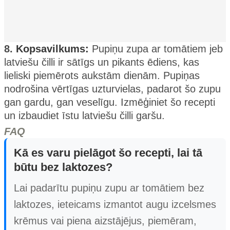
8.
Kopsavilkums:
Pupiņu zupa ar tomātiem jeb
latviešu čilli ir sātīgs un pikants ēdiens, kas
lieliski piemērots aukstām dienām. Pupiņas
nodrošina vērtīgas uzturvielas, padarot šo zupu
gan gardu, gan veselīgu. Izmēģiniet šo recepti
un izbaudiet īstu latviešu čilli garšu.
FAQ
Kā es varu pielāgot šo recepti, lai tā
būtu bez laktozes?
Lai padarītu pupiņu zupu ar tomātiem bez
laktozes, ieteicams izmantot augu izcelsmes
krēmus vai piena aizstājējus, piemēram,