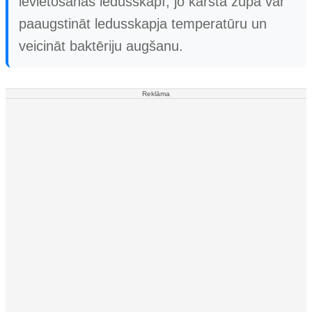
ievietošanas ledusskapī, jo karsta zupa var
paaugstināt ledusskapja temperatūru un
veicināt baktēriju augšanu.
Reklāma