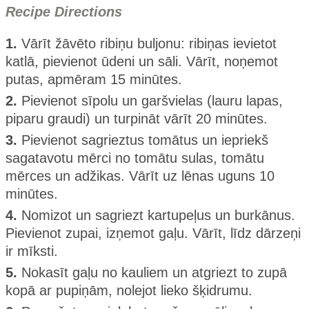
Recipe Directions
1.
Vārīt žāvēto ribiņu buljonu: ribiņas ievietot
katlā, pievienot ūdeni un sāli. Vārīt, noņemot
putas, apmēram 15 minūtes.
2.
Pievienot sīpolu un garšvielas (lauru lapas,
piparu graudi) un turpināt vārīt 20 minūtes.
3.
Pievienot sagrieztus tomātus un iepriekš
sagatavotu mērci no tomātu sulas, tomātu
mērces un adžikas. Vārīt uz lēnas uguns 10
minūtes.
4.
Nomizot un sagriezt kartupeļus un burkānus.
Pievienot zupai, izņemot gaļu. Vārīt, līdz dārzeņi
ir mīksti.
5.
Nokasīt gaļu no kauliem un atgriezt to zupā
kopā ar pupiņām, nolejot lieko šķidrumu.