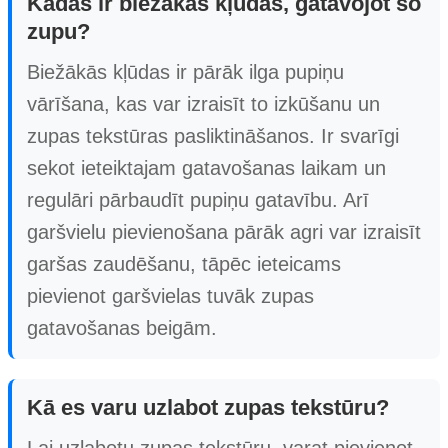
Kādas ir biežākās kļūdas, gatavojot šo
zupu?
Biežākās kļūdas ir pārāk ilga pupiņu
vārīšana, kas var izraisīt to izkūšanu un
zupas tekstūras pasliktināšanos. Ir svarīgi
sekot ieteiktajam gatavošanas laikam un
regulāri pārbaudīt pupiņu gatavību. Arī
garšvielu pievienošana pārāk agri var izraisīt
garšas zaudēšanu, tāpēc ieteicams
pievienot garšvielas tuvāk zupas
gatavošanas beigām.
Kā es varu uzlabot zupas tekstūru?
Lai uzlabotu zupas tekstūru, varat pievienot