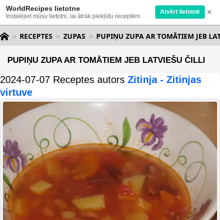
WorldRecipes lietotne
×
Atvērt lietotnē
Instalējiet mūsu lietotni, lai ātrāk piekļūtu receptēm.
RECEPTES
ZUPAS
PUPIŅU ZUPA AR TOMĀTIEM JEB LAT
PUPIŅU ZUPA AR TOMĀTIEM JEB LATVIEŠU ČILLI
2024-07-07 Receptes autors
Zitinja - Zitinjas
virtuve