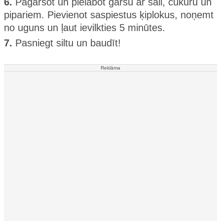
6.
Pagaršot un pielabot garšu ar sāli, cukuru un
pipariem. Pievienot saspiestus ķiplokus, noņemt
no uguns un ļaut ievilkties 5 minūtes.
7.
Pasniegt siltu un baudīt!
Reklāma