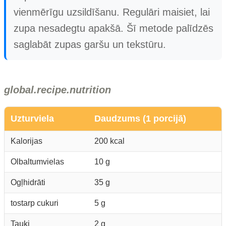
vienmērīgu uzsildīšanu. Regulāri maisiet, lai
zupa nesadegtu apakšā. Šī metode palīdzēs
saglabāt zupas garšu un tekstūru.
global.recipe.nutrition
Uzturviela
Daudzums (1 porcijā)
Kalorijas
200 kcal
Olbaltumvielas
10 g
Ogļhidrāti
35 g
tostarp cukuri
5 g
Tauki
2 g