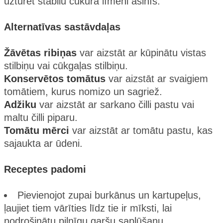
uzturēt stabilu cukura līmeni asinīs​.
Alternatīvas sastāvdaļas
Žāvētas ribiņas
var aizstāt ar kūpinātu vistas
stilbiņu vai cūkgaļas stilbiņu.
Konservētos tomātus
var aizstāt ar svaigiem
tomātiem, kurus nomizo un sagriež.
Adžiku
var aizstāt ar sarkano čilli pastu vai
maltu čilli piparu.
Tomātu mērci
var aizstāt ar tomātu pastu, kas
sajaukta ar ūdeni​.
Receptes padomi
Pievienojot zupai burkānus un kartupeļus,
ļaujiet tiem vārīties līdz tie ir mīksti, lai
nodrošinātu pilnīgu garšu saplūšanu.