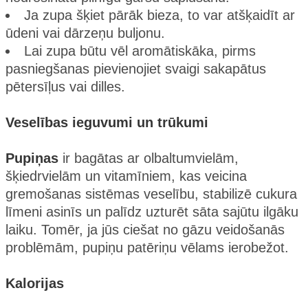
Ja zupa šķiet pārāk bieza, to var atšķaidīt ar
ūdeni vai dārzeņu buljonu.
Lai zupa būtu vēl aromātiskāka, pirms
pasniegšanas pievienojiet svaigi sakapātus
pētersīļus vai dilles.
Veselības ieguvumi un trūkumi
Pupiņas
ir bagātas ar olbaltumvielām,
šķiedrvielām un vitamīniem, kas veicina
gremošanas sistēmas veselību, stabilizē cukura
līmeni asinīs un palīdz uzturēt sāta sajūtu ilgāku
laiku. Tomēr, ja jūs ciešat no gāzu veidošanās
problēmām, pupiņu patēriņu vēlams ierobežot​.
Kalorijas