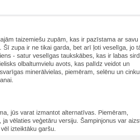
kajām taizemiešu zupām, kas ir pazīstama ar savu
ī zupa ir ne tikai garda, bet arī ļoti veselīga, jo t
ens - satur veselīgas taukskābes, kas ir labas sir
ielisks olbaltumvielu avots, kas palīdz veidot un
svarīgas minerālvielas, piemēram, selēnu un cinku
šanai.
a, jūs varat izmantot alternatīvas. Piemēram,
u, ja vēlaties veģetāru versiju. Šampinjonus var aizs
 vēl izteiktāku garšu.