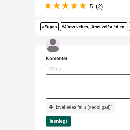
5
(2)
#Zupas
#Jūras veltes, jūras velšu ēdieni
Komentēt
Izvēlieties failu (neobligāti)
`
Iesniegt