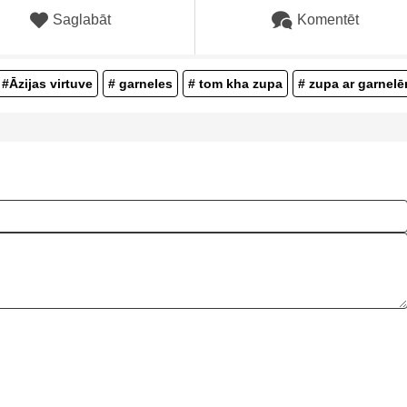
Saglabāt
Komentēt
#Āzijas virtuve
# garneles
# tom kha zupa
# zupa ar garnel