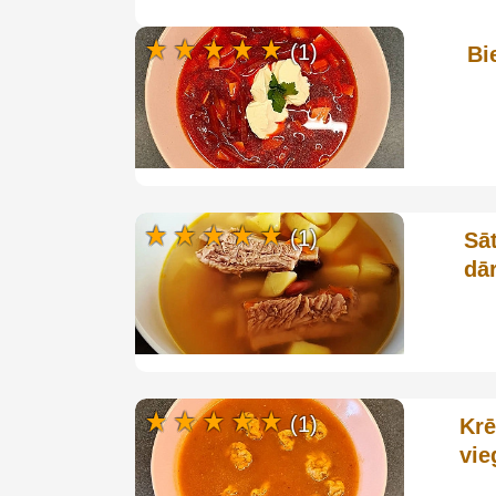
(1)
Bi
(1)
Sā
dā
(1)
Krē
vie