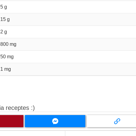
5 g
15 g
2 g
800 mg
50 mg
1 mg
a receptes :)