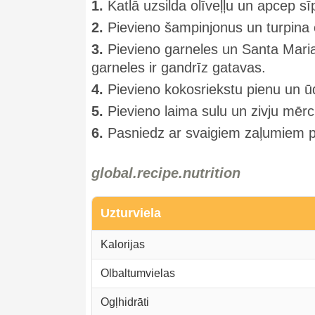
1.
Katlā uzsilda olīveļļu un apcep sīp
2.
Pievieno šampinjonus un turpina cep
3.
Pievieno garneles un Santa Maria
garneles ir gandrīz gatavas.
4.
Pievieno kokosriekstu pienu un ū
5.
Pievieno laima sulu un zivju mērc
6.
Pasniedz ar svaigiem zaļumiem pē
global.recipe.nutrition
Uzturviela
Kalorijas
Olbaltumvielas
Ogļhidrāti