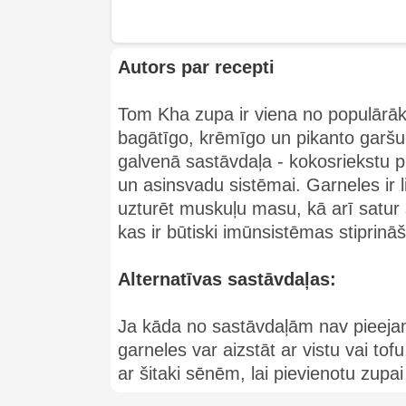
Autors par recepti
Tom Kha zupa ir viena no populārā
bagātīgo, krēmīgo un pikanto garšu. Š
galvenā sastāvdaļa - kokosriekstu pi
un asinsvadu sistēmai. Garneles ir l
uzturēt muskuļu masu, kā arī satur 
kas ir būtiski imūnsistēmas stiprinā
Alternatīvas sastāvdaļas:
Ja kāda no sastāvdaļām nav pieejam
garneles var aizstāt ar vistu vai tof
ar šitaki sēnēm, lai pievienotu zupai