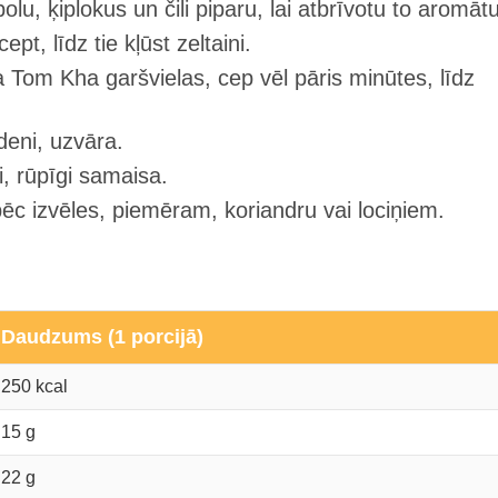
olu, ķiplokus un čili piparu, lai atbrīvotu to aromātu
t, līdz tie kļūst zeltaini.
 Tom Kha garšvielas, cep vēl pāris minūtes, līdz
deni, uzvāra.
i, rūpīgi samaisa.
c izvēles, piemēram, koriandru vai lociņiem.
Daudzums (1 porcijā)
250 kcal
15 g
22 g