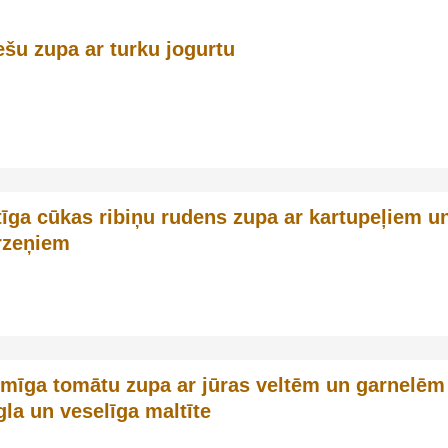
ešu zupa ar turku jogurtu
tīga cūkas ribiņu rudens zupa ar kartupeļiem u
rzeņiem
mīga tomātu zupa ar jūras veltēm un garnelēm
gla un veselīga maltīte