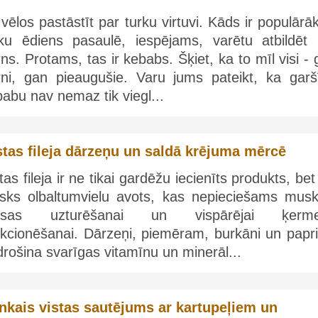
vēlos pastāstīt par turku virtuvi. Kāds ir populārā
rku ēdiens pasaulē, iespējams, varētu atbildēt 
ns. Protams, tas ir kebabs. Šķiet, ka to mīl visi -
rni, gan pieaugušie. Varu jums pateikt, ka garš
abu nav nemaz tik viegl...
stas fileja dārzeņu un saldā krējuma mērcē
tas fileja ir ne tikai gardēžu iecienīts produkts, bet
elisks olbaltumvielu avots, kas nepieciešams musk
sas uzturēšanai un vispārējai ķerm
nkcionēšanai. Dārzeņi, piemēram, burkāni un papri
rošina svarīgas vitamīnu un minerāl...
inkais vistas sautējums ar kartupeļiem un