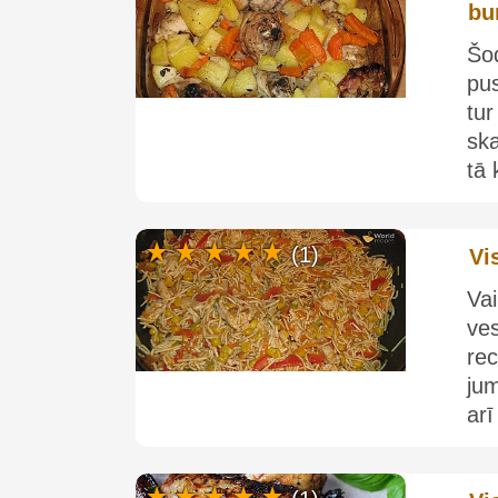
bu
Šod
pu
tu
ska
tā 
(1)
Vi
Va
ve
re
jum
arī