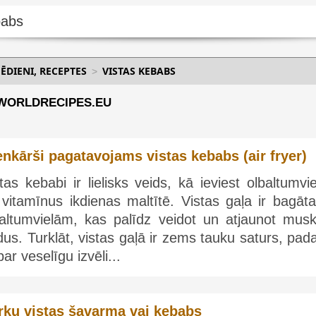
 ĒDIENI, RECEPTES
VISTAS KEBABS
| WORLDRECIPES.EU
enkārši pagatavojams vistas kebabs (air fryer)
tas kebabi ir lielisks veids, kā ieviest olbaltumvi
vitamīnus ikdienas maltītē. Vistas gaļa ir bagāta
baltumvielām, kas palīdz veidot un atjaunot musk
us. Turklāt, vistas gaļā ir zems tauku saturs, pad
par veselīgu izvēli...
rku vistas šavarma vai kebabs