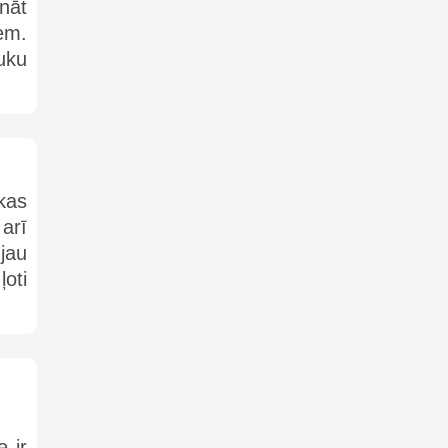
ināt
em.
uku
 kas
arī
jau
oti
 ir