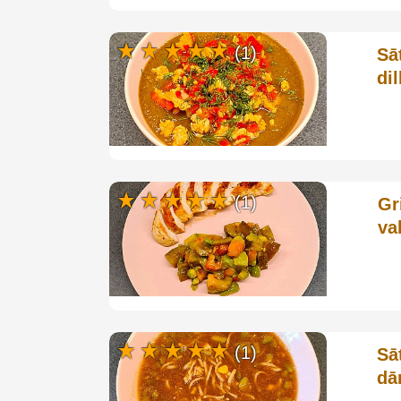
(1)
Sā
di
(1)
Gr
va
(1)
Sā
dā