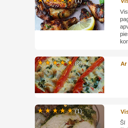
(1)
Vi
Vi
pag
ap
pi
kom
(2)
Ar
(1)
Vi
Šī