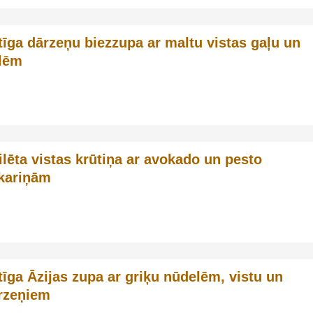
tīga dārzeņu biezzupa ar maltu vistas gaļu un
llēm
ilēta vistas krūtiņa ar avokado un pesto
kariņām
tīga Āzijas zupa ar griķu nūdelēm, vistu un
rzeņiem