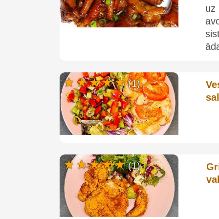
uz 
av
si
āda
(1)
Ve
sa
(1)
Gr
va