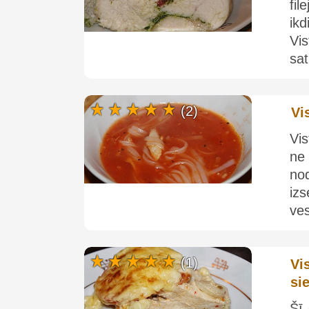
fil
ikd
Vis
sat
(2)
Vi
Vis
ne
no
iz
ves
(1)
Vi
si
Šī 