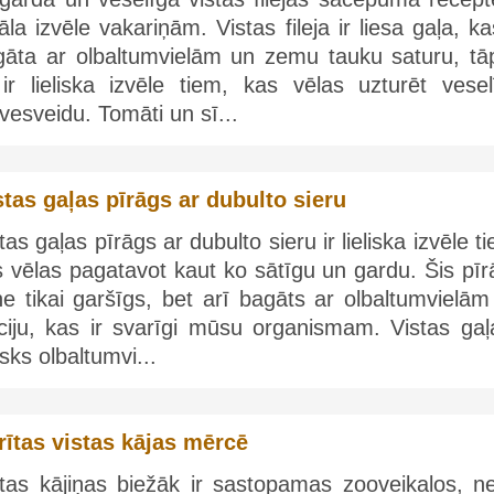
āla izvēle vakariņām. Vistas fileja ir liesa gaļa, ka
gāta ar olbaltumvielām un zemu tauku saturu, tā
 ir lieliska izvēle tiem, kas vēlas uzturēt vesel
vesveidu. Tomāti un sī...
stas gaļas pīrāgs ar dubulto sieru
tas gaļas pīrāgs ar dubulto sieru ir lieliska izvēle t
 vēlas pagatavot kaut ko sātīgu un gardu. Šis pīr
ne tikai garšīgs, bet arī bagāts ar olbaltumvielā
ciju, kas ir svarīgi mūsu organismam. Vistas gaļa
lisks olbaltumvi...
rītas vistas kājas mērcē
stas kājiņas biežāk ir sastopamas zooveikalos, ne