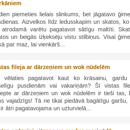
rkāniem
ien piemeties lielais slinkums, bet jāgatavo ģime
sdienas. Aizvelkos līdz ledusskapim un skatos, ko
r atrodamā varētu pagatavot sātīgu maltīti. Skat
tos un beigās izķeksēju vistu stilbiņus. Visai ģim
kā par maz, lai vienkārš...
stas fileja ar dārzeņiem un wok nūdelēm
i vēlaties pagatavot kaut ko krāsainu, gardu
selīgu pusdienām vai vakariņām? Šī vistas file
cepte ar dārzeņiem un wok nūdelēm ir tieši tas, 
s vajadzīgs! Tā ne tikai piedāvā bagātīgu garšu, 
 ir ātri pagatavojama un uzturvielā...