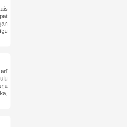
kais
pat
 gan
īgu
 arī
uļu
eņa
ka,