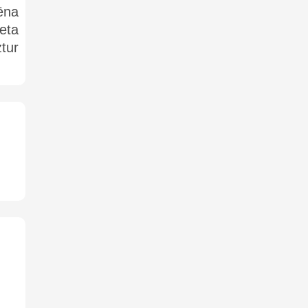
ēna
eta
tur