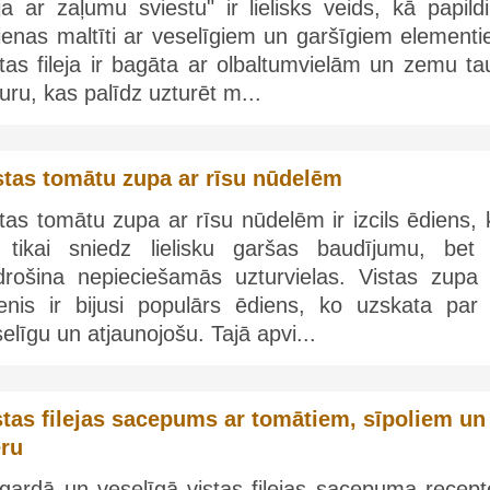
eja ar zaļumu sviestu" ir lielisks veids, kā papild
ienas maltīti ar veselīgiem un garšīgiem elementi
tas fileja ir bagāta ar olbaltumvielām un zemu ta
uru, kas palīdz uzturēt m...
stas tomātu zupa ar rīsu nūdelēm
tas tomātu zupa ar rīsu nūdelēm ir izcils ēdiens,
 tikai sniedz lielisku garšas baudījumu, bet 
drošina nepieciešamās uzturvielas. Vistas zupa 
senis ir bijusi populārs ēdiens, ko uzskata par ļ
elīgu un atjaunojošu. Tajā apvi...
stas filejas sacepums ar tomātiem, sīpoliem un
eru
gardā un veselīgā vistas filejas sacepuma recepte