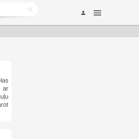
elas
 ar
uļu
arot