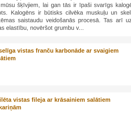
mūsu šķīvjiem, lai gan tās ir īpaši svarīgs kalog
ots. Kalogēns ir būtisks cilvēka muskuļu un skel
stēmas saistaudu veidošanās procesā. Tas arī uz
s elastību, novēršot grumbu v...
selīga vistas franču karbonāde ar svaigiem
lātiem
ilēta vistas fileja ar krāsainiem salātiem
kariņām