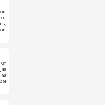
nei
 no
os,
enei
 un
jas
kas
bet