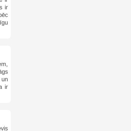
s ir
pēc
īgu
iem,
āgs
m un
 ir
vis