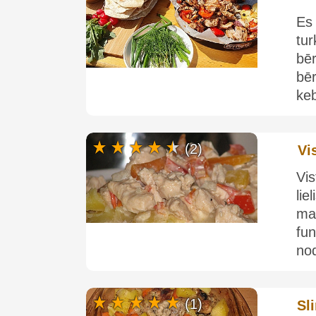
Es 
tu
bēr
bē
keb
(2)
Vi
Vis
li
ma
fu
nod
(1)
Sl