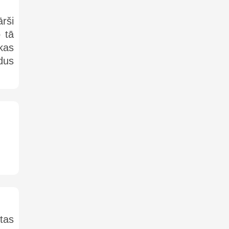
rši
o tā
kas
dus
tas