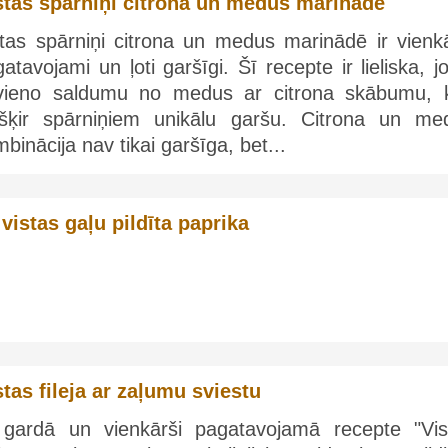
stas spārniņi citrona un medus marinādē
stas spārniņi citrona un medus marinādē ir vienkā
atavojami un ļoti garšīgi. Šī recepte ir lieliska, j
vieno saldumu no medus ar citrona skābumu, 
ešķir spārniņiem unikālu garšu. Citrona un me
binācija nav tikai garšīga, bet...
 vistas gaļu pildīta paprika
stas fileja ar zaļumu sviestu
 gardā un vienkārši pagatavojamā recepte "Vis