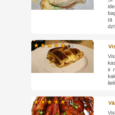
ide
ba
tā
dzī
(1)
Vi
Vis
kas
ir 
kal
lie
(1)
Vā
Vi