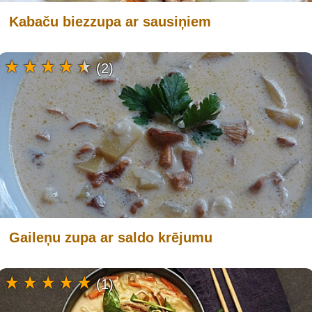
Kabaču biezzupa ar sausiņiem
(2)
Gaileņu zupa ar saldo krējumu
(1)