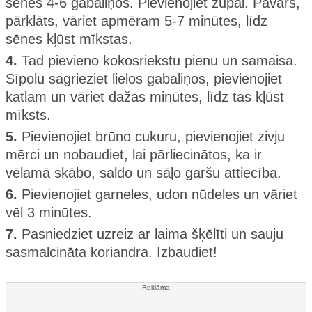
sēnes 4-6 gabaliņos. Pievienojiet zupai. Pavārs,
pārklāts, vāriet apmēram 5-7 minūtes, līdz
sēnes kļūst mīkstas.
4.
Tad pievieno kokosriekstu pienu un samaisa.
Sīpolu sagrieziet lielos gabaliņos, pievienojiet
katlam un vāriet dažas minūtes, līdz tas kļūst
mīksts.
5.
Pievienojiet brūno cukuru, pievienojiet zivju
mērci un nobaudiet, lai pārliecinātos, ka ir
vēlamā skābo, saldo un sāļo garšu attiecība.
6.
Pievienojiet garneles, udon nūdeles un vāriet
vēl 3 minūtes.
7.
Pasniedziet uzreiz ar laima šķēlīti un sauju
sasmalcināta koriandra. Izbaudiet!
Reklāma