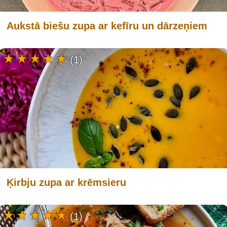
Aukstā biešu zupa ar kefīru un dārzeņiem
(1)
Ķirbju zupa ar krēmsieru
(1)