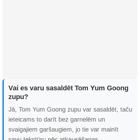
Vai es varu sasaldēt Tom Yum Goong
zupu?
Jā, Tom Yum Goong zupu var sasaldēt, taču
ieteicams to darīt bez garnelēm un
svaigajiem garšaugiem, jo tie var mainīt
savu tekstūru pēc atkausēšanas.