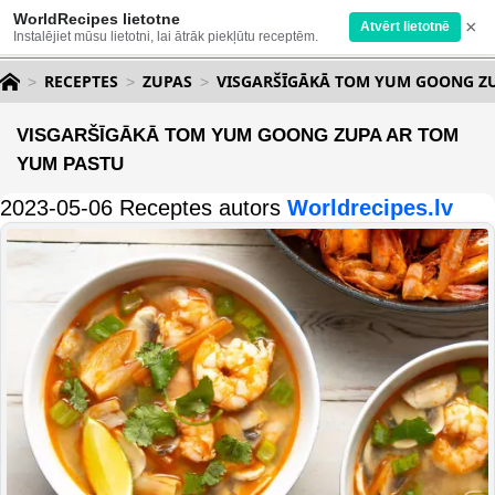
WorldRecipes lietotne
×
Atvērt lietotnē
Instalējiet mūsu lietotni, lai ātrāk piekļūtu receptēm.
RECEPTES
ZUPAS
VISGARŠĪGĀKĀ TOM YUM GOONG Z
VISGARŠĪGĀKĀ TOM YUM GOONG ZUPA AR TOM
YUM PASTU
2023-05-06 Receptes autors
Worldrecipes.lv