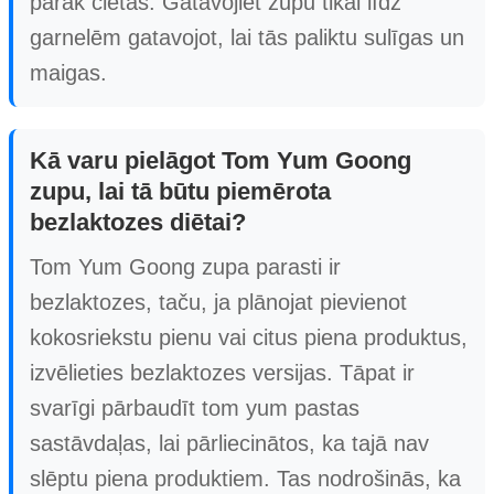
pārāk cietas. Gatavojiet zupu tikai līdz
garnelēm gatavojot, lai tās paliktu sulīgas un
maigas.
Kā varu pielāgot Tom Yum Goong
zupu, lai tā būtu piemērota
bezlaktozes diētai?
Tom Yum Goong zupa parasti ir
bezlaktozes, taču, ja plānojat pievienot
kokosriekstu pienu vai citus piena produktus,
izvēlieties bezlaktozes versijas. Tāpat ir
svarīgi pārbaudīt tom yum pastas
sastāvdaļas, lai pārliecinātos, ka tajā nav
slēptu piena produktiem. Tas nodrošinās, ka