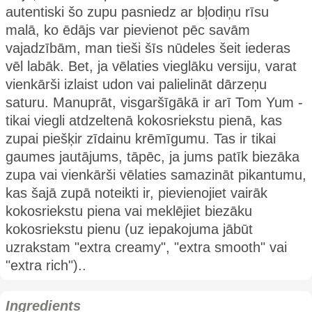
autentiski šo zupu pasniedz ar bļodiņu rīsu
malā, ko ēdājs var pievienot pēc savām
vajadzībām, man tieši šīs nūdeles šeit iederas
vēl labāk. Bet, ja vēlaties vieglāku versiju, varat
vienkārši izlaist udon vai palielināt dārzeņu
saturu. Manuprāt, visgaršīgākā ir arī Tom Yum -
tikai viegli atdzeltenā kokosriekstu pienā, kas
zupai piešķir zīdainu krēmīgumu. Tas ir tikai
gaumes jautājums, tāpēc, ja jums patīk biezāka
zupa vai vienkārši vēlaties samazināt pikantumu,
kas šajā zupā noteikti ir, pievienojiet vairāk
kokosriekstu piena vai meklējiet biezāku
kokosriekstu pienu (uz iepakojuma jābūt
uzrakstam "extra creamy", "extra smooth" vai
"extra rich")..
Ingredients