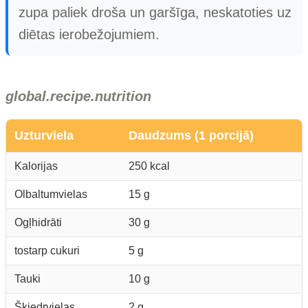
zupa paliek droša un garšīga, neskatoties uz
diētas ierobežojumiem.
global.recipe.nutrition
Uzturviela
Daudzums (1 porcijā)
Kalorijas
250 kcal
Olbaltumvielas
15 g
Ogļhidrāti
30 g
tostarp cukuri
5 g
Tauki
10 g
Šķiedrvielas
2 g