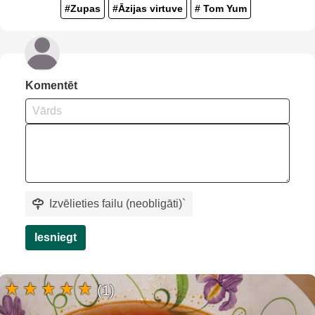
#Zupas
#Āzijas virtuve
# Tom Yum
Komentēt
Izvēlieties failu (neobligāti)
`
Iesniegt
(1)