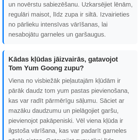
un novērstu sabiezēšanu. Uzkarsējiet lēnām,
regulāri maisot, līdz zupa ir siltā. Izvairieties
no pārlieku intensīvas vārīšanas, lai
nesabojātu garneles un garšaugus.
Kādas kļūdas jāizvairās, gatavojot
Tom Yum Goong zupu?
Viena no visbiežāk pieļautajām kļūdām ir
pārāk daudz tom yum pastas pievienošana,
kas var radīt pārmērīgu sāļumu. Sāciet ar
mazāku daudzumu un pielāgojiet garšu,
pievienojot pakāpeniski. Vēl viena kļūda ir
ilgstoša vārīšana, kas var padarīt garneles