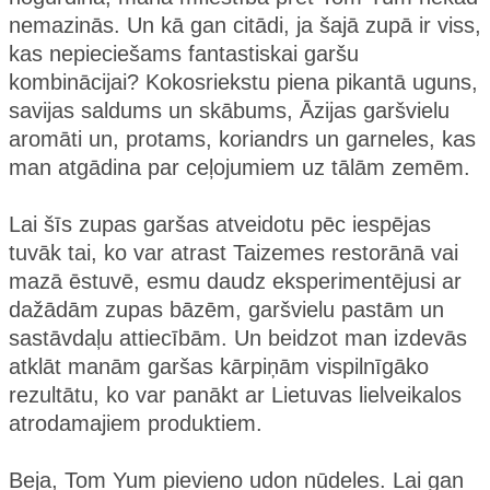
nemazinās. Un kā gan citādi, ja šajā zupā ir viss,
kas nepieciešams fantastiskai garšu
kombinācijai? Kokosriekstu piena pikantā uguns,
savijas saldums un skābums, Āzijas garšvielu
aromāti un, protams, koriandrs un garneles, kas
man atgādina par ceļojumiem uz tālām zemēm.
Lai šīs zupas garšas atveidotu pēc iespējas
tuvāk tai, ko var atrast Taizemes restorānā vai
mazā ēstuvē, esmu daudz eksperimentējusi ar
dažādām zupas bāzēm, garšvielu pastām un
sastāvdaļu attiecībām. Un beidzot man izdevās
atklāt manām garšas kārpiņām vispilnīgāko
rezultātu, ko var panākt ar Lietuvas lielveikalos
atrodamajiem produktiem.
Beja, Tom Yum pievieno udon nūdeles. Lai gan