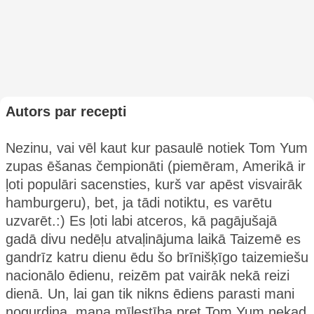
Autors par recepti
Nezinu, vai vēl kaut kur pasaulē notiek Tom Yum
zupas ēšanas čempionāti (piemēram, Amerikā ir
ļoti populāri sacensties, kurš var apēst visvairāk
hamburgeru), bet, ja tādi notiktu, es varētu
uzvarēt.:) Es ļoti labi atceros, kā pagājušajā
gadā divu nedēļu atvaļinājuma laikā Taizemē es
gandrīz katru dienu ēdu šo brīnišķīgo taizemiešu
nacionālo ēdienu, reizēm pat vairāk nekā reizi
dienā. Un, lai gan tik nikns ēdiens parasti mani
nogurdina, mana mīlestība pret Tom Yum nekad