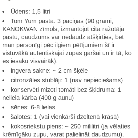
Ūdens: 1,5 litri
Tom Yum pasta: 3 paciņas (90 grami;
KANOKWAN zīmols; izmantojot cita ražotāja
pastu, daudzums var nedaudz atšķirties, bet
man personīgi pēc ilgiem pētījumiem šī ir
vistuvākā autentiskajai zupas garšai un ir tā, ko
es iesaku visvairāk).
ingvera sakne: ~ 2 cm šķēle
citronzāles stublāji: 1 (nav nepieciešams)
konservēti mizoti tomāti bez šķidruma: 1
neliela kārba (400 g aunu)
sēnes: 6-8 lielas
šalotes: 1 (vai vienkārši dzeltenā krāsā)
kokosriekstu piens: ~ 250 mililitri (ja vēlaties
krēmīgāku zupu, varat palielināt daudzumu).