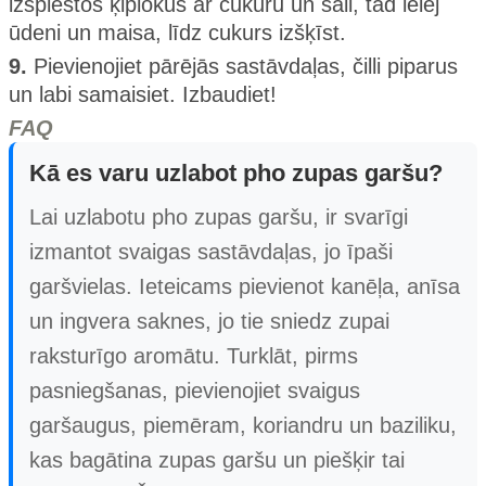
izspiestos ķiplokus ar cukuru un sāli, tad ielej
ūdeni un maisa, līdz cukurs izšķīst.
9.
Pievienojiet pārējās sastāvdaļas, čilli piparus
un labi samaisiet. Izbaudiet!
FAQ
Kā es varu uzlabot pho zupas garšu?
Lai uzlabotu pho zupas garšu, ir svarīgi
izmantot svaigas sastāvdaļas, jo īpaši
garšvielas. Ieteicams pievienot kanēļa, anīsa
un ingvera saknes, jo tie sniedz zupai
raksturīgo aromātu. Turklāt, pirms
pasniegšanas, pievienojiet svaigus
garšaugus, piemēram, koriandru un baziliku,
kas bagātina zupas garšu un piešķir tai