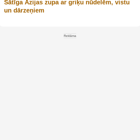
Sātīga Āzijas zupa ar griķu nūdelēm, vistu
un dārzeņiem
Reklāma