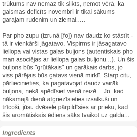
trūkums nav nemaz tik slikts, ņemot vērā, ka
gaismas deficīts novembrī ir tikai sākums
garajam rudenim un ziemai.....
Par pho zupu (izrunā [fo]) nav daudz ko stāstīt -
tā ir vienkārši jāgatavo. Vispirms ir jāsagatavo
liellopa vai vistas gaļas buljons (autentiskais pho
man asociējas ar liellopa gaļas buljonu...). Un šis
buljons būs "grūtākais" un garākais darbs, jo
viss pārējais būs gatavs vienā mirklī. Starp citu,
pārliecinieties, ka pagatavojat daudz vairāk
buljona, nekā apēdīsiet vienā reizē... Jo, kad
nākamajā dienā atgriezīsieties izsalkuši un
trīcoši, jūsu dvēsele pārpildīsies ar prieku, kad
šis aromātiskais ēdiens sāks tvaikot uz galda...
Ingredients