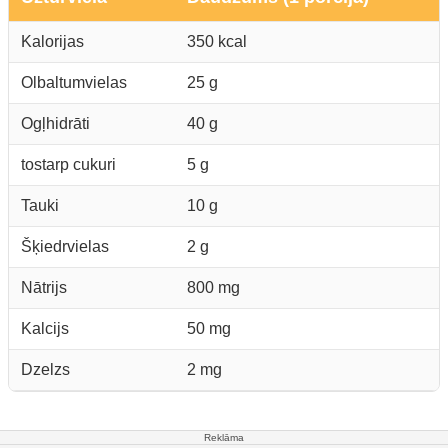
Kalorijas
350 kcal
Olbaltumvielas
25 g
Ogļhidrāti
40 g
tostarp cukuri
5 g
Tauki
10 g
Šķiedrvielas
2 g
Nātrijs
800 mg
Kalcijs
50 mg
Dzelzs
2 mg
Reklāma