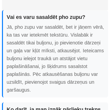
Vai es varu sasaldēt pho zupu?
Jā, pho zupu var sasaldēt, bet ir jāņem vērā,
ka tas var ietekmēt tekstūru. Vislabāk ir
sasaldēt tikai buljonu, jo pievienotie dārzeņi
un gaļa var kļūt mīksti, atkausējot. Ieteicams
buljonu ielejot traukā un atstājot vietu
paplašināšanai, jo šķidrums sasalstot
paplašinās. Pēc atkausēšanas buljonu var
uzsildīt, pievienojot svaigus dārzeņus un
garšaugus.
Ko darīt, ja man iznāk pārlieku trekns