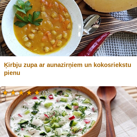
Ķirbju zupa ar aunazirņiem un kokosriekstu
pienu
(1)