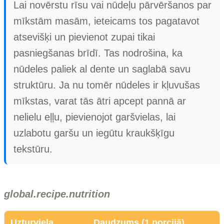
Lai novērstu rīsu vai nūdeļu pārvēršanos par
mīkstām masām, ieteicams tos pagatavot
atsevišķi un pievienot zupai tikai
pasniegšanas brīdī. Tas nodrošina, ka
nūdeles paliek al dente un saglabā savu
struktūru. Ja nu tomēr nūdeles ir kļuvušas
mīkstas, varat tās ātri apcept pannā ar
nelielu eļļu, pievienojot garšvielas, lai
uzlabotu garšu un iegūtu kraukšķīgu
tekstūru.
global.recipe.nutrition
Uzturviela
Daudzums (1 porcijā)