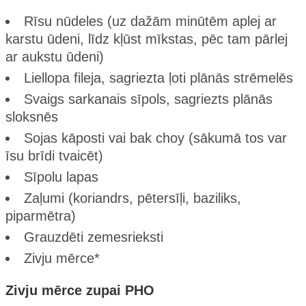
Rīsu nūdeles (uz dažām minūtēm aplej ar
karstu ūdeni, līdz kļūst mīkstas, pēc tam pārlej
ar aukstu ūdeni)
Liellopa fileja, sagriezta ļoti plānās strēmelēs
Svaigs sarkanais sīpols, sagriezts plānās
sloksnēs
Sojas kāposti vai bak choy (sākumā tos var
īsu brīdi tvaicēt)
Sīpolu lapas
Zaļumi (koriandrs, pētersīļi, baziliks,
piparmētra)
Grauzdēti zemesrieksti
Zivju mērce*
Zivju mērce zupai PHO