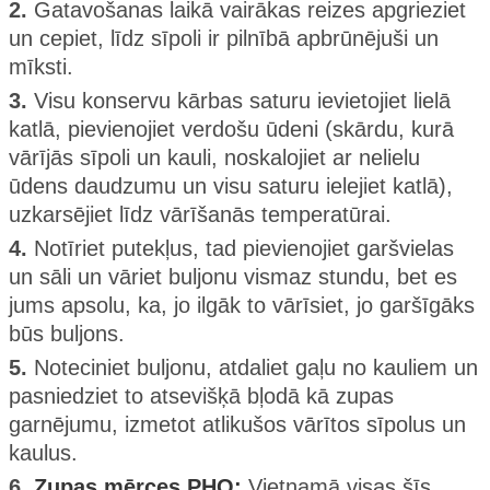
2.
Gatavošanas laikā vairākas reizes apgrieziet
un cepiet, līdz sīpoli ir pilnībā apbrūnējuši un
mīksti.
3.
Visu konservu kārbas saturu ievietojiet lielā
katlā, pievienojiet verdošu ūdeni (skārdu, kurā
vārījās sīpoli un kauli, noskalojiet ar nelielu
ūdens daudzumu un visu saturu ielejiet katlā),
uzkarsējiet līdz vārīšanās temperatūrai.
4.
Notīriet putekļus, tad pievienojiet garšvielas
un sāli un vāriet buljonu vismaz stundu, bet es
jums apsolu, ka, jo ilgāk to vārīsiet, jo garšīgāks
būs buljons.
5.
Noteciniet buljonu, atdaliet gaļu no kauliem un
pasniedziet to atsevišķā bļodā kā zupas
garnējumu, izmetot atlikušos vārītos sīpolus un
kaulus.
6.
Zupas mērces PHO:
Vjetnamā visas šīs