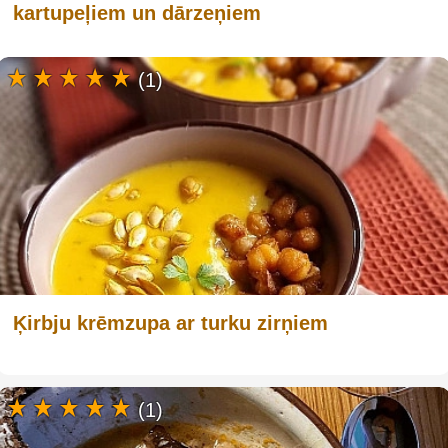
kartupeļiem un dārzeņiem
(1)
Ķirbju krēmzupa ar turku zirņiem
(1)