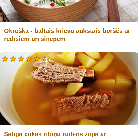
Okroška - baltais krievu aukstais borščs ar
redīsiem un sinepēm
(1)
Sātīga cūkas ribiņu rudens zupa ar