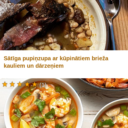
Sātīga pupiņzupa ar kūpinātiem brieža
kauliem un dārzeņiem
(1)