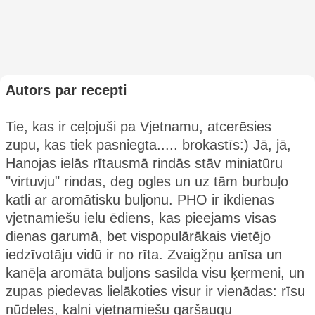
Autors par recepti
Tie, kas ir ceļojuši pa Vjetnamu, atcerēsies
zupu, kas tiek pasniegta..... brokastīs:) Jā, jā,
Hanojas ielās rītausmā rindās stāv miniatūru
"virtuvju" rindas, deg ogles un uz tām burbuļo
katli ar aromātisku buljonu. PHO ir ikdienas
vjetnamiešu ielu ēdiens, kas pieejams visas
dienas garumā, bet vispopulārākais vietējo
iedzīvotāju vidū ir no rīta. Zvaigžņu anīsa un
kanēļa aromāta buljons sasilda visu ķermeni, un
zupas piedevas lielākoties visur ir vienādas: rīsu
nūdeles, kalni vjetnamiešu garšaugu