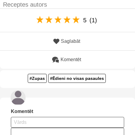
Receptes autors
5
(1)
Saglabāt
Komentēt
#Zupas
#Ēdieni no visas pasaules
Komentēt