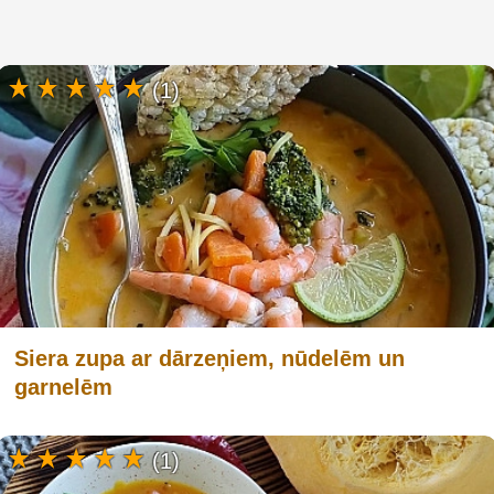
(1)
Siera zupa ar dārzeņiem, nūdelēm un
garnelēm
(1)