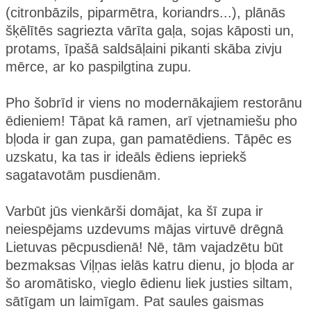
(citronbāzils, piparmētra, koriandrs...), plānās
šķēlītēs sagriezta vārīta gaļa, sojas kāposti un,
protams, īpašā saldsāļaini pikanti skāba zivju
mērce, ar ko paspilgtina zupu.
Pho šobrīd ir viens no modernākajiem restorānu
ēdieniem! Tāpat kā ramen, arī vjetnamiešu pho
bļoda ir gan zupa, gan pamatēdiens. Tāpēc es
uzskatu, ka tas ir ideāls ēdiens iepriekš
sagatavotām pusdienām.
Varbūt jūs vienkārši domājat, ka šī zupa ir
neiespējams uzdevums mājas virtuvē drēgnā
Lietuvas pēcpusdienā! Nē, tām vajadzētu būt
bezmaksas Viļņas ielās katru dienu, jo bļoda ar
šo aromātisko, vieglo ēdienu liek justies siltam,
sātīgam un laimīgam. Pat saules gaismas