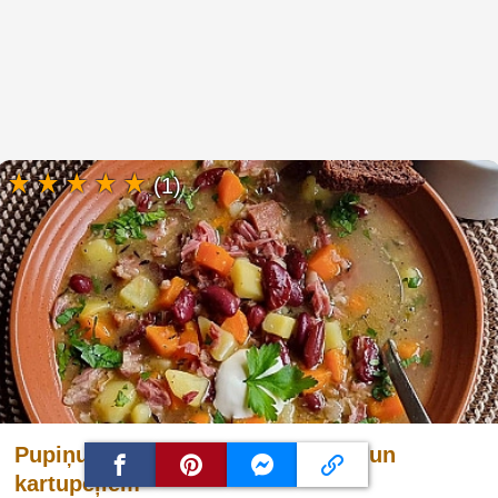
(1)
Pupiņu zupa ar kūpinātu cūkgaļu un
kartupeļiem