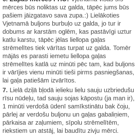
mērces būs noliktas uz galda, tāpēc jums būs
pašiem jāizgatavo sava zupa.:) Lielākoties
Vjetnamā buljons burbuļo uz galda, jo tur ir
dobums ar karstām oglēm, kas pastāvīgi uztur
katlu karstu, tāpēc jēlas liellopa gaļas
strēmelītes tiek vārītas turpat uz galda. Tomēr
mājās es parasti iemetu liellopa gaļas
strēmelītes katlā uz minūti pēc tam, kad buljons
ir vārījies vienu minūti tieši pirms pasniegšanas,
lai gaļa patiešām izvārītos.
7.
Lielā dziļā bļodā ielieku lielu sauju uzbriedušu
rīsu nūdeļu, tad sauju sojas kāpostu (ja man ir),
1 minūti verdošā ūdenī samīkstinātu bak čoju,
pārlej ar verdošu buljonu un gaļas gabaliņiem,
pārkaisa ar zaļumiem, sīpolu strēmelītēm,
riekstiem un atstāj, lai baudītu zivju mērci.