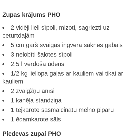
Zupas krājums PHO
2 vidēji lieli sīpoli, mizoti, sagriezti uz
ceturtdaļām
5 cm garš svaigas ingvera saknes gabals
3 nelobīti šalotes sīpoli
2,5 l verdoša ūdens
1/2 kg liellopa gaļas ar kauliem vai tikai ar
kauliem
2 zvaigžņu anīsi
1 kanēļa standziņa
1 tējkarote sasmalcinātu melno piparu
1 ēdamkarote sāls
Piedevas zupai PHO