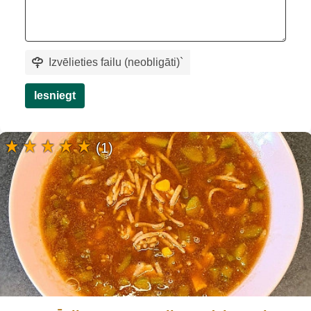
Izvēlieties failu (neobligāti)
`
Iesniegt
(1)