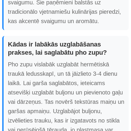
svaigumu. Šie paņēmieni balstās uz
tradicionālo vjetnamiešu kulinārijas pieredzi,
kas akcentē svaigumu un aromātu.
Kādas ir labākās uzglabāšanas
prakses, lai saglabātu pho zupu?
Pho zupu vislabāk uzglabāt hermētiskā
traukā ledusskapī, un tā jāizlieto 3-4 dienu
laikā. Lai garša saglabātos, ieteicams
atsevišķi uzglabāt buljonu un pievienoto gaļu
vai dārzeņus. Tas novērš tekstūras maiņu un
garšas apmaiņu. Uzglabājot buljonu,
izvēlieties trauku, kas ir izgatavots no stikla
vai nerūsējošā tērauda, jo plastmasa var